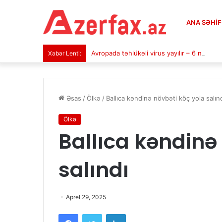
ANA SƏHI
Avropada təhlükəli virus yayılır – 6 nəfər ö
Xəbər Lenti:
Əsas
/
Ölkə
/
Ballıca kəndinə növbəti köç yola salın
Ölkə
Ballıca kəndinə
salındı
Aprel 29, 2025
Facebook
Twitter
LinkedIn