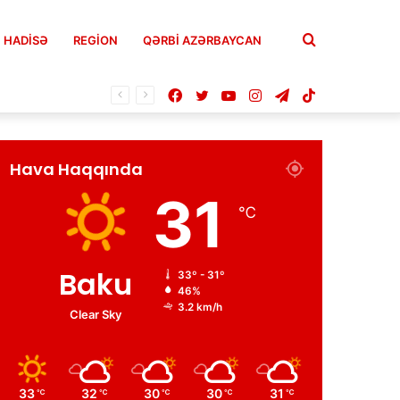
Axtar
HADISƏ
REGION
QƏRBİ AZƏRBAYCAN
Facebook
Twitter
YouTube
Instagram
Telegram
TikTok
Hava Haqqında
31
℃
Baku
33º - 31º
46%
3.2 km/h
Clear Sky
33
32
30
30
31
℃
℃
℃
℃
℃