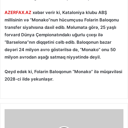
AZERFAX.AZ
xəbər verir ki, Kataloniya klubu ABŞ
millisinin və “Monako”nun hücumçusu Folarin Baloqonu
transfer siyahısına daxil edib. Məlumata görə, 25 yaşlı
forvard Dünya Çempionatındakı uğurlu çıxışı ilə
“Barselona”nın diqqətini cəlb edib. Baloqonun bazar
dəyəri 24 milyon avro göstərilsə də, “Monako” onu 50
milyon avrodan aşağı satmaq niyyətində deyil.
Qeyd edək ki, Folarin Baloqonun “Monako” ilə müqaviləsi
2028-ci ildə yekunlaşır.