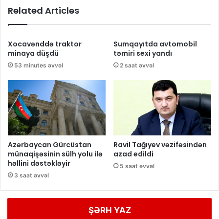
Related Articles
Xocavənddə traktor
Sumqayıtda avtomobil
minaya düşdü
təmiri sexi yandı
53 minutes əvvəl
2 saat əvvəl
Azərbaycan Gürcüstan
Ravil Tağıyev vəzifəsindən
münaqişəsinin sülh yolu ilə
azad edildi
həllini dəstəkləyir
5 saat əvvəl
3 saat əvvəl
ŞƏRH YAZ