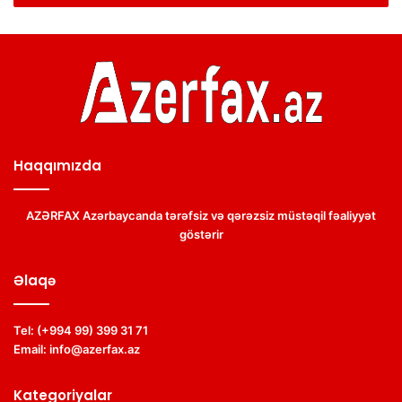
Haqqımızda
AZƏRFAX Azərbaycanda tərəfsiz və qərəzsiz müstəqil fəaliyyət
göstərir
Əlaqə
Tel:
(+994 99) 399 31 71
Email:
info@azerfax.az
Kategoriyalar