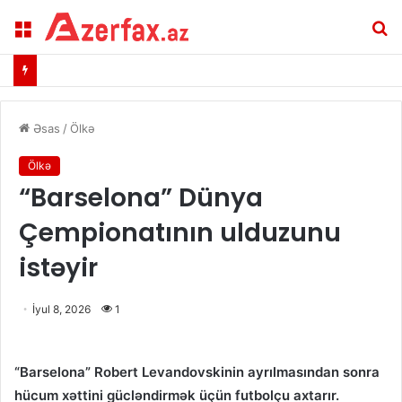
Menu
A
Əsas
/
Ölkə
Ölkə
“Barselona” Dünya
Çempionatının ulduzunu
istəyir
İyul 8, 2026
1
“Barselona” Robert Levandovskinin ayrılmasından sonra
hücum xəttini gücləndirmək üçün futbolçu axtarır.