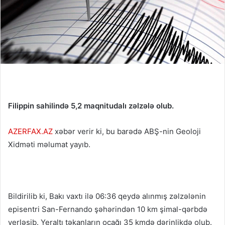
Filippin sahilində 5,2 maqnitudalı zəlzələ olub.
AZERFAX.AZ
xəbər verir ki, bu barədə ABŞ-nin Geoloji
Xidməti məlumat yayıb.
Bildirilib ki, Bakı vaxtı ilə 06:36 qeydə alınmış zəlzələnin
episentri San-Fernando şəhərindən 10 km şimal-qərbdə
yerləşib. Yeraltı təkanların ocağı 35 kmdə dərinlikdə olub.