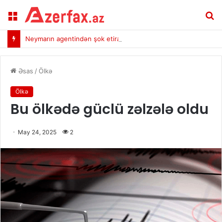
Menu
A
Neymarın agentindən şok etiraf: “Məlumatı sızdırırdım…”
Əsas
/
Ölkə
Ölkə
Bu ölkədə güclü zəlzələ oldu
May 24, 2025
2