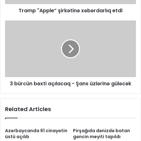
Tramp "Apple” şirkətinə xəbərdarlıq etdi
3 bürcün bəxti açılacaq - Şans üzlərinə güləcək
Related Articles
Azərbaycanda 61 cinayətin
Pirşağıda dənizdə batan
üstü açılıb
gəncin meyiti tapıldı