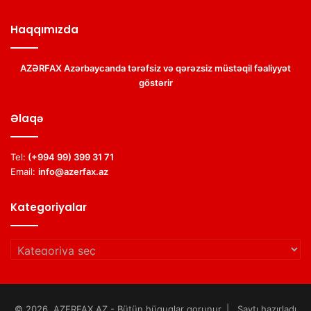
Haqqımızda
AZƏRFAX Azərbaycanda tərəfsiz və qərəzsiz müstəqil fəaliyyət
göstərir
Əlaqə
Tel:
(+994 99) 399 31 71
Email:
info@azerfax.az
Kategoriyalar
Kategoriyalar
© 2026, AZERFAX.AZ - Bütün hüquqlar qorunur. | Saytı hazırladı