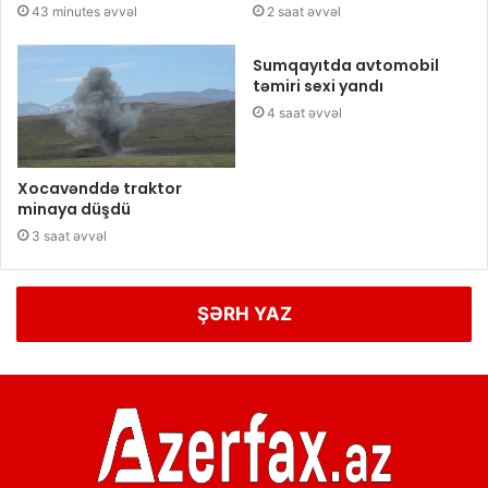
43 minutes əvvəl
2 saat əvvəl
Sumqayıtda avtomobil
təmiri sexi yandı
4 saat əvvəl
Xocavənddə traktor
minaya düşdü
3 saat əvvəl
ŞƏRH YAZ