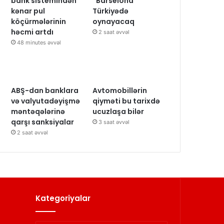
bank sistemindən
“Barselona”
kənar pul
Türkiyədə
köçürmələrinin
oynayacaq
həcmi artdı
2 saat əvvəl
48 minutes əvvəl
ABŞ-dan banklara
Avtomobillərin
və valyutadəyişmə
qiyməti bu tarixdə
məntəqələrinə
ucuzlaşa bilər
qarşı sanksiyalar
3 saat əvvəl
2 saat əvvəl
Kategoriyalar