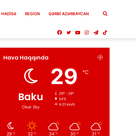
Axtar
HADISƏ
REGION
QƏRBİ AZƏRBAYCAN
Facebook
Twitter
YouTube
Instagram
Telegram
TikTok
Hava Haqqında
29
℃
Baku
29º - 28º
54%
4.01 km/h
Clear Sky
29
32
34
30
31
℃
℃
℃
℃
℃