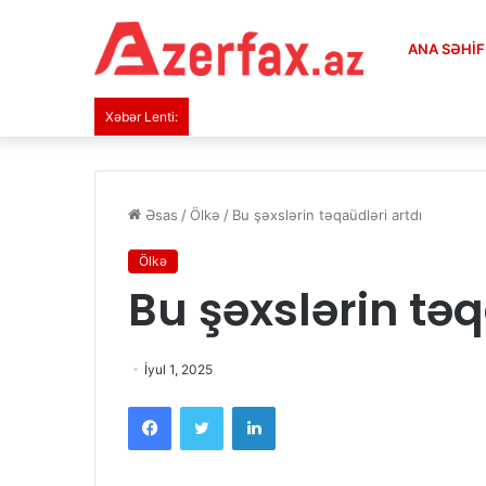
ANA SƏHI
Xəbər Lenti:
Əsas
/
Ölkə
/
Bu şəxslərin təqaüdləri artdı
Ölkə
Bu şəxslərin təq
İyul 1, 2025
Facebook
Twitter
LinkedIn