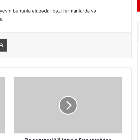
iyevin bununla əlaqədar bəzi fərmanlarda və
ma
Print
Ən səxavətli 3 bürc - Son qəpiyinə