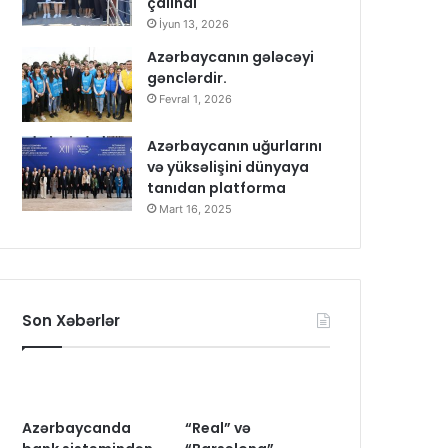
çalındı
İyun 13, 2026
Azərbaycanın gələcəyi
gənclərdir.
Fevral 1, 2026
Azərbaycanın uğurlarını
və yüksəlişini dünyaya
tanıdan platforma
Mart 16, 2025
Son Xəbərlər
Azərbaycanda
“Real” və