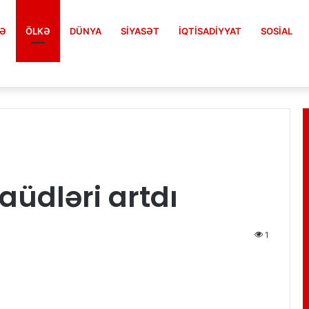
FƏ
ÖLKƏ
DÜNYA
SIYASƏT
İQTISADIYYAT
SOSIAL
aüdləri artdı
1