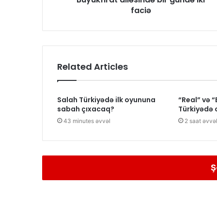
faciə
Related Articles
Salah Türkiyədə ilk oyununa
“Real” və 
sabah çıxacaq?
Türkiyədə
43 minutes əvvəl
2 saat əvvə
Ş