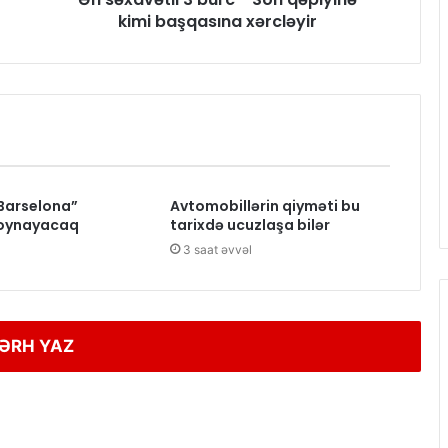
kimi başqasına xərcləyir
“Barselona”
Avtomobillərin qiyməti bu
 oynayacaq
tarixdə ucuzlaşa bilər
l
3 saat əvvəl
ƏRH YAZ