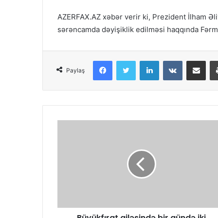
AZERFAX.AZ xəbər verir ki, Prezident İlham Əl
sərəncamda dəyişiklik edilməsi haqqında Fər
Facebook
Twitter
LinkedIn
VKontakte
Share via Email
Paylaş
Büyükfırat ailəsində bir gündə iki