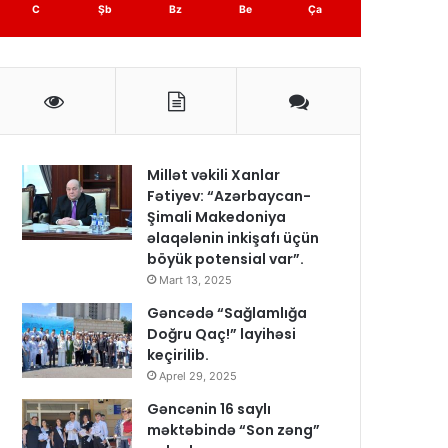
C
Şb
Bz
Be
Ça
Millət vəkili Xanlar
Fətiyev: “Azərbaycan-
Şimali Makedoniya
əlaqələnin inkişafı üçün
böyük potensial var”.
Mart 13, 2025
Gəncədə “Sağlamlığa
Doğru Qaç!” layihəsi
keçirilib.
Aprel 29, 2025
Gəncənin 16 saylı
məktəbində “Son zəng”