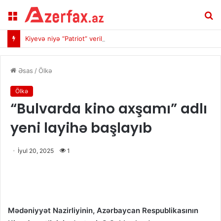
Menu
A
Kiyevə niyə “Patriot” verilmir: “Milli maraqlara ziddir” deyildi
Əsas
/
Ölkə
Ölkə
“Bulvarda kino axşamı” adlı
yeni layihə başlayıb
İyul 20, 2025
1
Mədəniyyət Nazirliyinin, Azərbaycan Respublikasının