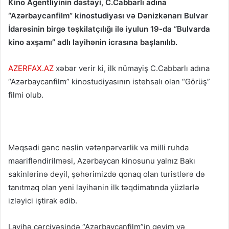
Kino Agentliyinin dəstəyi, C.Cabbarlı adına
“Azərbaycanfilm” kinostudiyası və Dənizkənarı Bulvar
İdarəsinin birgə təşkilatçılığı ilə iyulun 19-da “Bulvarda
kino axşamı” adlı layihənin icrasına başlanılıb.
AZERFAX.AZ
xəbər verir ki, ilk nümayiş C.Cabbarlı adına
“Azərbaycanfilm” kinostudiyasının istehsalı olan “Görüş”
filmi olub.
Məqsədi gənc nəslin vətənpərvərlik və milli ruhda
maarifləndirilməsi, Azərbaycan kinosunu yalnız Bakı
sakinlərinə deyil, şəhərimizdə qonaq olan turistlərə də
tanıtmaq olan yeni layihənin ilk təqdimatında yüzlərlə
izləyici iştirak edib.
Layihə çərçivəsində “Azərbaycanfilm”in geyim və