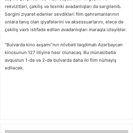
rekvizitləri, çəkiliş və texniki avadanlıqları da sərgilənib.
Sərgini ziyarət edənlər sevdikləri film qəhrəmanlarının
onlara tanış olan qiyafələrini və aksessuarlarını, eləcə də
çəkiliş vaxtı istifadə edilən avadanlıqları maraqla izləyiblər.
“Bulvarda kino axşamı”nın növbəti təqdimatı Azərbaycan
kinosunun 127 illiyinə həsr olunacaq. Bu münasibətlə
avqustun 1-də və 2-də bulvarda daha iki film nümayiş
ediləcək.