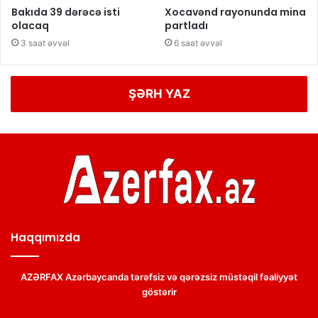
Bakıda 39 dərəcə isti
Xocavənd rayonunda mina
olacaq
partladı
3 saat əvvəl
6 saat əvvəl
ŞƏRH YAZ
Haqqımızda
AZƏRFAX Azərbaycanda tərəfsiz və qərəzsiz müstəqil fəaliyyət
göstərir