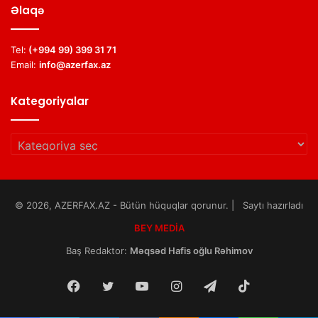
Əlaqə
Tel:
(+994 99) 399 31 71
Email:
info@azerfax.az
Kategoriyalar
Kategoriyalar
© 2026, AZERFAX.AZ - Bütün hüquqlar qorunur. | Saytı hazırladı
BEY MEDİA
Baş Redaktor:
Məqsəd Hafis oğlu Rəhimov
Facebook
Twitter
YouTube
Instagram
Telegram
TikTok