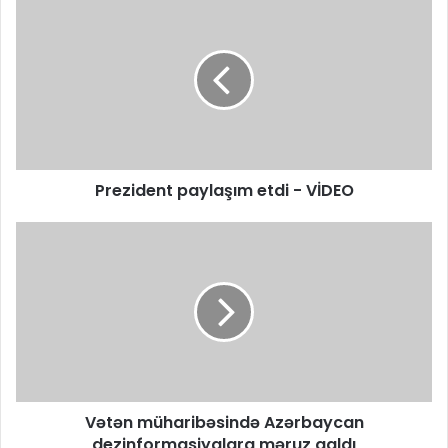
Prezident paylaşım etdi - VİDEO
Vətən müharibəsində Azərbaycan
dezinformasiyalara məruz qaldı