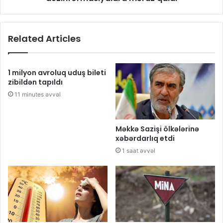
Related Articles
1 milyon avroluq uduş bileti
zibildən tapıldı
11 minutes əvvəl
Məkkə Sazişi ölkələrinə
xəbərdarlıq etdi
1 saat əvvəl