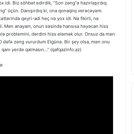
x idi. Biz söhbət edirdik, “Son zəng”ə hazırlaşırdıq.
ng” üçün. Danışırdıq ki, ona qonaqlıq verəcəyəm.
tlərində qeyri-adi heç nə yox idi. Nə fikirli, nə
 idi. Mən anayam, onun səsində hansısa həyəcan hiss
elə problemini, dərdini hiss eləmək olur. Onsuz da mən
 20 dəfə zəng vururdum Elgünə. Bir şey olsa, mən onu
qanı yerdə qalmasın…” (qafqazinfo.az)
a: