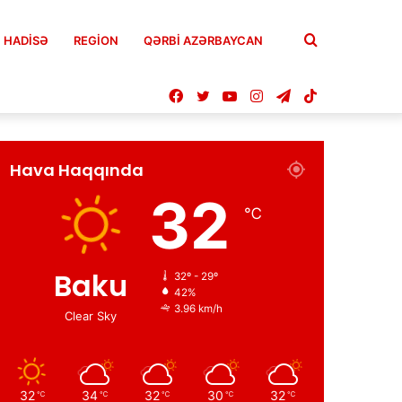
Axtar
HADISƏ
REGION
QƏRBİ AZƏRBAYCAN
Facebook
Twitter
YouTube
Instagram
Telegram
TikTok
Hava Haqqında
32
℃
Baku
32º - 29º
42%
3.96 km/h
Clear Sky
32
34
32
30
32
℃
℃
℃
℃
℃