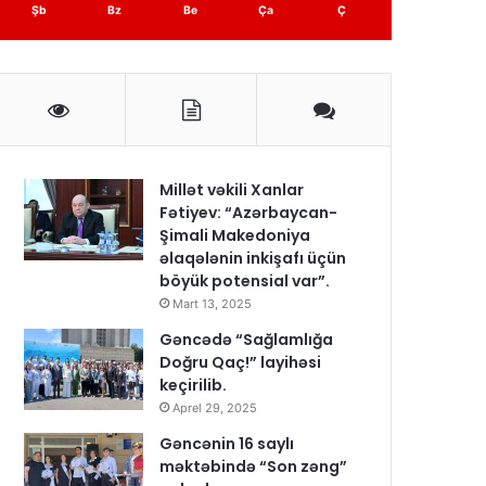
Şb
Bz
Be
Ça
Ç
Millət vəkili Xanlar
Fətiyev: “Azərbaycan-
Şimali Makedoniya
əlaqələnin inkişafı üçün
böyük potensial var”.
Mart 13, 2025
Gəncədə “Sağlamlığa
Doğru Qaç!” layihəsi
keçirilib.
Aprel 29, 2025
Gəncənin 16 saylı
məktəbində “Son zəng”