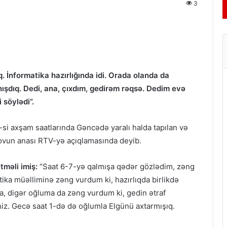
3
 İnformatika hazırlığında idi. Orada olanda da
ışdıq. Dedi, ana, çıxdım, gedirəm rəqsə. Dedim evə
 söylədi”.
-si axşam saatlarında Gəncədə yaralı halda tapılan və
movun anası RTV-yə açıqlamasında deyib.
tməli imiş:
“Saat 6-7-yə qalmışa qədər gözlədim, zəng
ika müəlliminə zəng vurdum ki, hazırlıqda birlikdə
a, digər oğluma da zəng vurdum ki, gedin ətraf
niz. Gecə saat 1-də də oğlumla Elgünü axtarmışıq.