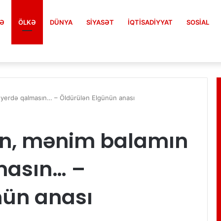
FƏ
ÖLKƏ
DÜNYA
SIYASƏT
İQTISADIYYAT
SOSIAL
yerdə qalmasın… – Öldürülən Elgünün anası
n, mənim balamın
masın… –
nün anası