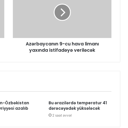
Azərbaycanın 9-cu hava limanı
yaxında istifadəyə veriləcək
n-Özbəkistan
Bu ərazilərdə temperatur 41
riyyəsi azalıb
dərəcəyədək yüksələcək
2 saat əvvəl