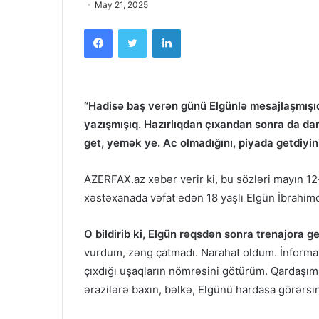
May 21, 2025
Facebook
Twitter
LinkedIn
“Hadisə baş verən günü Elgünlə mesajlaşmışıq.
yazışmışıq. Hazırlıqdan çıxandan sonra da dan
get, yemək ye. Ac olmadığını, piyada getdiyini
AZERFAX.az xəbər verir ki, bu sözləri mayın 12
xəstəxanada vəfat edən 18 yaşlı Elgün İbrahi
O bildirib ki, Elgün rəqsdən sonra trenajora ge
vurdum, zəng çatmadı. Narahat oldum. İnformat
çıxdığı uşaqların nömrəsini götürüm. Qardaşım
ərazilərə baxın, bəlkə, Elgünü hardasa görərsi