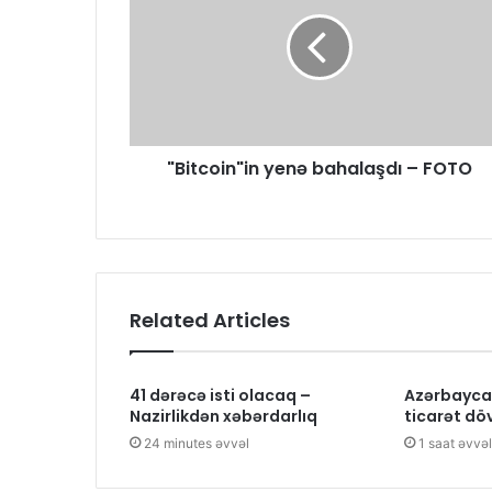
"Bitcoin"in yenə bahalaşdı – FOTO
Related Articles
41 dərəcə isti olacaq –
Azərbayca
Nazirlikdən xəbərdarlıq
ticarət döv
24 minutes əvvəl
1 saat əvvəl