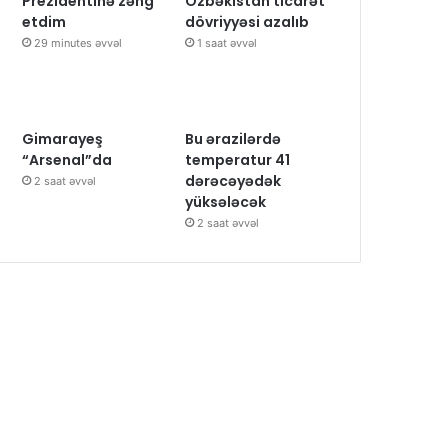
Prezidentinə zəng
Özbəkistan ticarət
etdim
dövriyyəsi azalıb
29 minutes əvvəl
1 saat əvvəl
Gimarayeş
Bu ərazilərdə
“Arsenal”da
temperatur 41
dərəcəyədək
2 saat əvvəl
yüksələcək
2 saat əvvəl