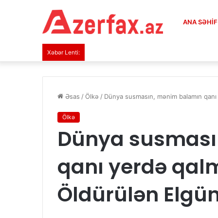
ANA SƏHI
Xəbər Lenti:
Əsas
/
Ölkə
/
Dünya susmasın, mənim balamın qanı 
Ölkə
Dünya susması
qanı yerdə qal
Öldürülən Elgü