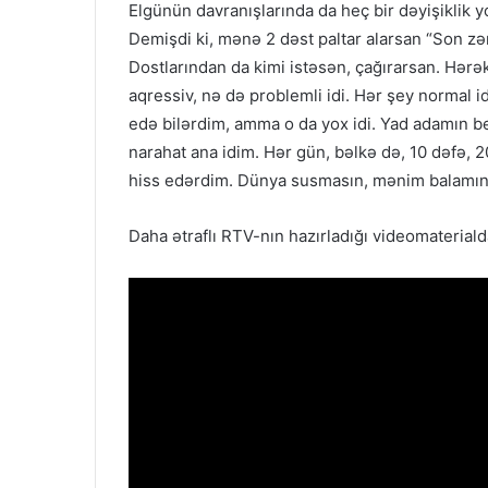
Elgünün davranışlarında da heç bir dəyişiklik yo
Demişdi ki, mənə 2 dəst paltar alarsan “Son zə
Dostlarından da kimi istəsən, çağırarsan. Hərəkə
aqressiv, nə də problemli idi. Hər şey normal
edə bilərdim, amma o da yox idi. Yad adamın b
narahat ana idim. Hər gün, bəlkə də, 10 dəfə,
hiss edərdim. Dünya susmasın, mənim balamın 
Daha ətraflı RTV-nın hazırladığı videomateriald