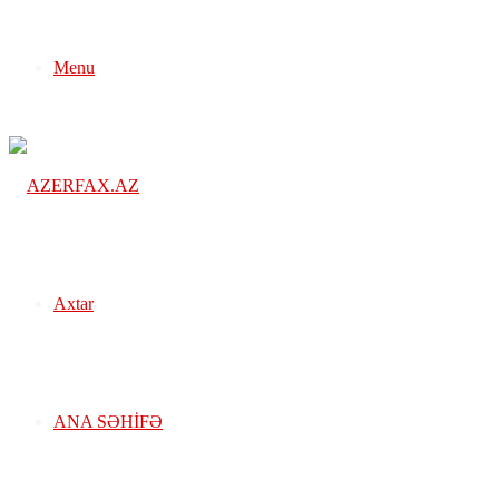
Menu
Axtar
ANA SƏHIFƏ