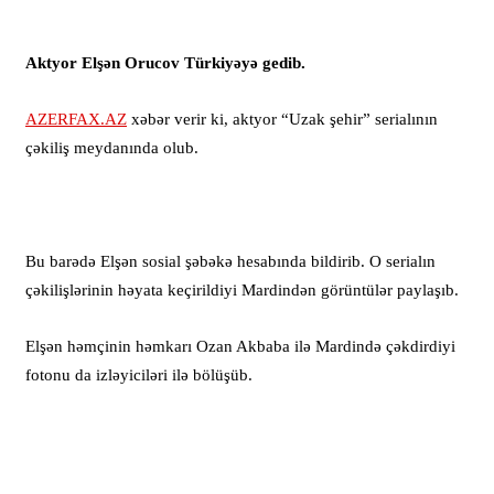
Aktyor Elşən Orucov Türkiyəyə gedib.
AZERFAX.AZ
xəbər verir ki, aktyor “Uzak şehir” serialının
çəkiliş meydanında olub.
Bu barədə Elşən sosial şəbəkə hesabında bildirib. O serialın
çəkilişlərinin həyata keçirildiyi Mardindən görüntülər paylaşıb.
Elşən həmçinin həmkarı Ozan Akbaba ilə Mardində çəkdirdiyi
fotonu da izləyiciləri ilə bölüşüb.