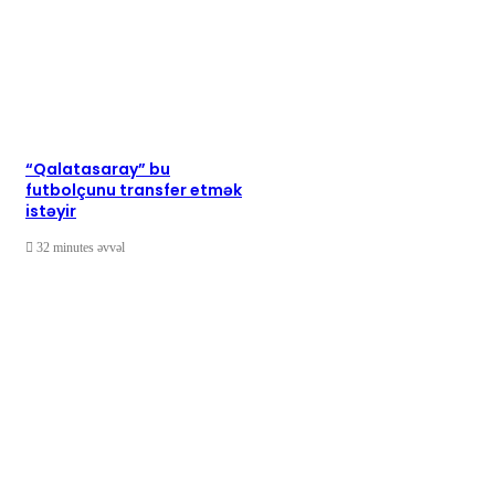
“Qalatasaray” bu
futbolçunu transfer etmək
istəyir
32 minutes əvvəl