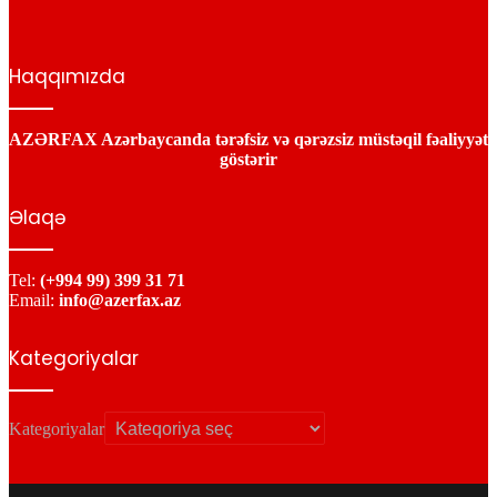
Haqqımızda
AZƏRFAX Azərbaycanda tərəfsiz və qərəzsiz müstəqil fəaliyyət
göstərir
Əlaqə
Tel:
(+994 99) 399 31 71
Email:
info@azerfax.az
Kategoriyalar
Kategoriyalar