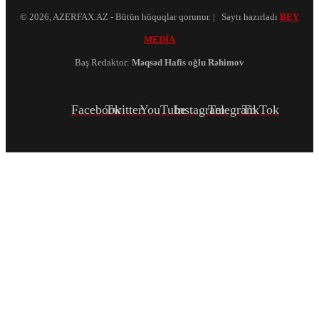
© 2026, AZERFAX.AZ - Bütün hüquqlar qorunur. | Saytı hazırladı
BEY
MEDİA
Baş Redaktor:
Məqsəd Hafis oğlu Rəhimov
Facebook
Twitter
YouTube
Instagram
Telegram
TikTok