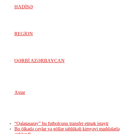
HADISƏ
REGION
QƏRBİ AZƏRBAYCAN
Axtar
Xəbər Lenti:
“Qalatasaray” bu futbolçunu transfer etmək istəyir
Bu ölkədə çaylar və göllər təhlükəli kimyəvi maddələrlə