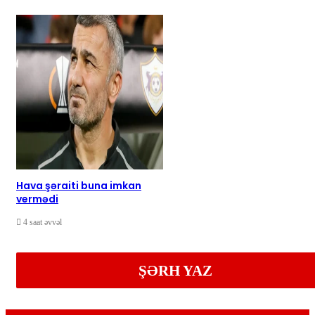
Hava şəraiti buna imkan
vermədi
4 saat əvvəl
ŞƏRH YAZ