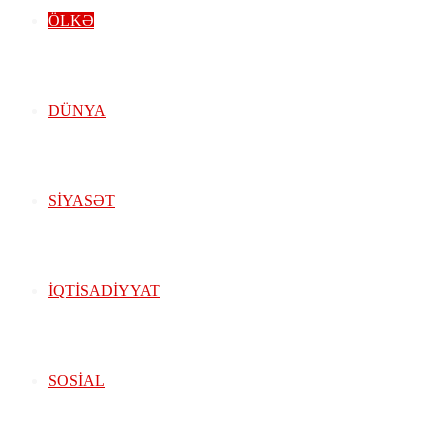
ÖLKƏ
DÜNYA
SIYASƏT
İQTISADIYYAT
SOSIAL