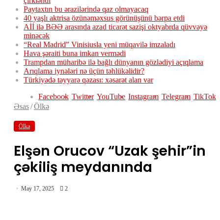
çirkləndi
Paytaxtın bu ərazilərində qaz olmayacaq
40 yaşlı aktrisa özünəməxsus görünüşünü bərpa etdi
Aİİ ilə BƏƏ arasında azad ticarət sazişi oktyabrda qüvvəyə
minəcək
“Real Madrid” Vinisiusla yeni müqavilə imzaladı
Hava şəraiti buna imkan vermədi
Trampdan müharibə ilə bağlı dünyanın gözlədiyi açıqlama
Arıqlama iynələri nə üçün təhlükəlidir?
Türkiyədə təyyarə qəzası: xəsarət alan var
Facebook
Twitter
YouTube
Instagram
Telegram
TikTok
Əsas
/
Ölkə
Ölkə
Elşən Orucov “Uzak şehir”in
çəkiliş meydanında
May 17, 2025
2