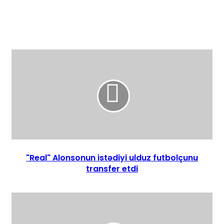
"Real" Alonsonun istədiyi ulduz futbolçunu
transfer etdi