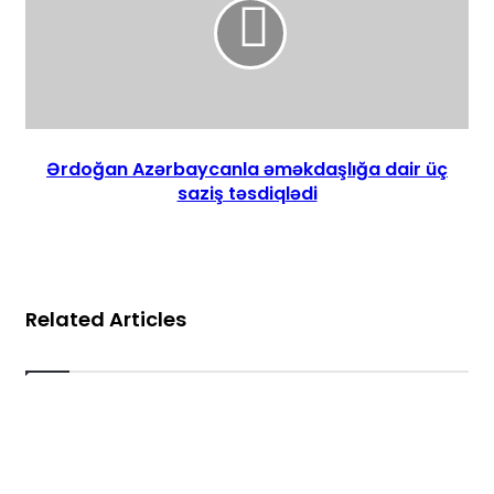
Ərdoğan Azərbaycanla əməkdaşlığa dair üç
saziş təsdiqlədi
Related Articles