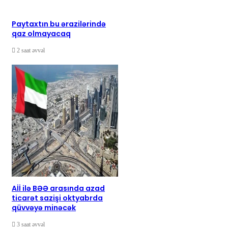
Paytaxtın bu ərazilərində
qaz olmayacaq
2 saat əvvəl
Aİİ ilə BƏƏ arasında azad
ticarət sazişi oktyabrda
qüvvəyə minəcək
3 saat əvvəl