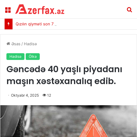
Menu
A
Qızılın qiyməti son 7 həftənin ən yüksək həddinə çatdı
Əsas
/
Hadisə
Hadisə
Ölkə
Gəncədə 40 yaşlı piyadanı
maşın xəstəxanalıq edib.
Oktyabr 4, 2025
12