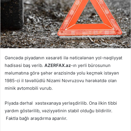
Gəncədə piyadanın xəsarəti ilə nəticələnən yol-nəqliyyat
hadisəsi baş verib.
AZERFAX.az
-ın yerli bürosunun
məlumatına görə şəhər ərazisində yolu keçmək istəyən
1985-ci il təvəllüdlü Nizami Novruzovu hərəkətdə olan
minik avtomobili vurub.
Piyada dərhal xəstəxanaya yerləşdirilib. Ona ilkin tibbi
yardım göstərilib, vəziyyətinin stabil olduğu bildirilir.
Faktla bağlı araşdırma aparılır.