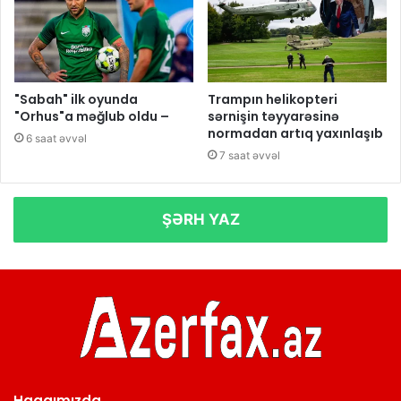
"Sabah" ilk oyunda
Trampın helikopteri
"Orhus"a məğlub oldu –
sərnişin təyyarəsinə
normadan artıq yaxınlaşıb
6 saat əvvəl
7 saat əvvəl
ŞƏRH YAZ
Haqqımızda