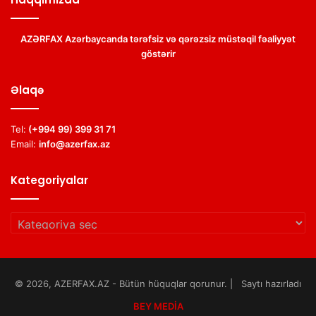
AZƏRFAX Azərbaycanda tərəfsiz və qərəzsiz müstəqil fəaliyyət
göstərir
Əlaqə
Tel:
(+994 99) 399 31 71
Email:
info@azerfax.az
Kategoriyalar
Kategoriyalar
© 2026, AZERFAX.AZ - Bütün hüquqlar qorunur. | Saytı hazırladı
BEY MEDİA