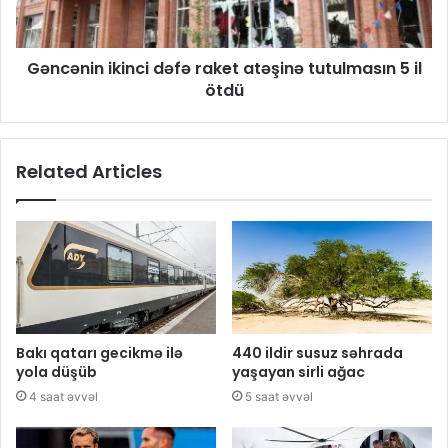
Gəncənin ikinci dəfə raket atəşinə tutulmasın 5 il
ötdü
Related Articles
Bakı qatarı gecikmə ilə
440 ildir susuz səhrada
yola düşüb
yaşayan sirli ağac
4 saat əvvəl
5 saat əvvəl