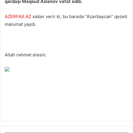
qardaşı Maqsud Aslanov vəfat edib.
AZERFAX.AZ
xəbər verir ki, bu barədə “Azərbaycan” qəzeti
məlumat yayıb.
Allah rəhmət eləsin.