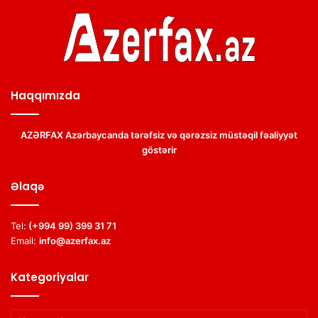
Haqqımızda
AZƏRFAX Azərbaycanda tərəfsiz və qərəzsiz müstəqil fəaliyyət
göstərir
Əlaqə
Tel:
(+994 99) 399 31 71
Email:
info@azerfax.az
Kategoriyalar
Kategoriyalar