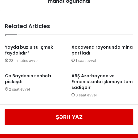
manat oğurlandı
Related Articles
Yayda buzlu su içmək
Xocavənd rayonunda mina
faydalıdır?
partladı
23 minutes əvvəl
1 saat əvvəl
Co Baydenin səhhəti
ABŞ Azərbaycan və
pisləşdi
Ermənistanla işləməyə tam
sadiqdir
2 saat əvvəl
3 saat əvvəl
ŞƏRH YAZ