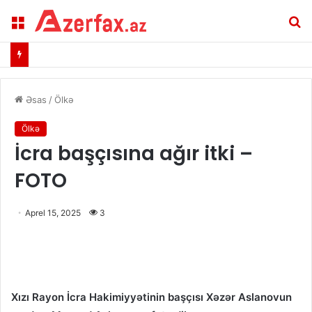
Menu
A
Əsas
/
Ölkə
Ölkə
İcra başçısına ağır itki –
FOTO
Aprel 15, 2025
3
Xızı Rayon İcra Hakimiyyətinin başçısı Xəzər Aslanovun