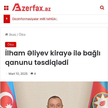
Menu
A
Dezinformasiyalar milli təhlükəsizliyə açıq təhdiddir
Əsas
/
Ölkə
Ölkə
İlham Əliyev kirayə ilə bağlı
qanunu təsdiqlədi
Mart 10, 2025
4