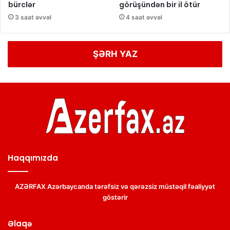
bürclər
görüşündən bir il ötür
3 saat əvvəl
4 saat əvvəl
ŞƏRH YAZ
Haqqımızda
AZƏRFAX Azərbaycanda tərəfsiz və qərəzsiz müstəqil fəaliyyət
göstərir
Əlaqə