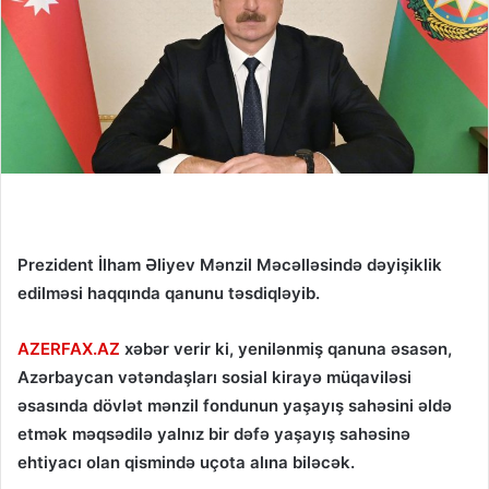
Prezident İlham Əliyev Mənzil Məcəlləsində dəyişiklik
edilməsi haqqında qanunu təsdiqləyib.
AZERFAX.AZ
xəbər verir ki, yenilənmiş qanuna əsasən,
Azərbaycan vətəndaşları sosial kirayə müqaviləsi
əsasında dövlət mənzil fondunun yaşayış sahəsini əldə
etmək məqsədilə yalnız bir dəfə yaşayış sahəsinə
ehtiyacı olan qismində uçota alına biləcək.