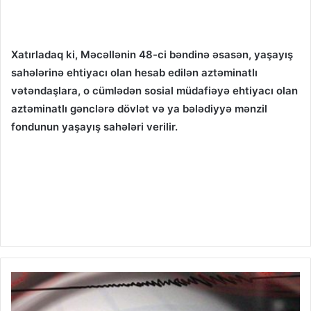
Xatırladaq ki, Məcəllənin 48-ci bəndinə əsasən, yaşayış
sahələrinə ehtiyacı olan hesab edilən aztəminatlı
vətəndaşlara, o cümlədən sosial müdafiəyə ehtiyacı olan
aztəminatlı gənclərə dövlət və ya bələdiyyə mənzil
fondunun yaşayış sahələri verilir.