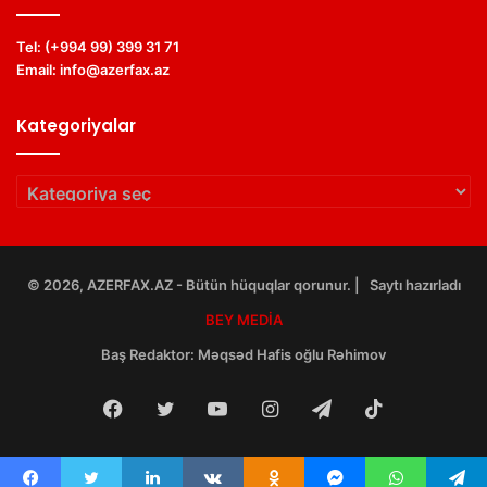
Tel:
(+994 99) 399 31 71
Email:
info@azerfax.az
Kategoriyalar
Kategoriyalar
© 2026, AZERFAX.AZ - Bütün hüquqlar qorunur. | Saytı hazırladı
BEY MEDİA
Baş Redaktor:
Məqsəd Hafis oğlu Rəhimov
Facebook
Twitter
YouTube
Instagram
Telegram
TikTok