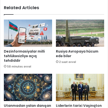
Related Articles
Dezinformasiyalar milli
Rusiya Avropaya hücum
təhlükəsizliyə açıq
edə bilər
təhdiddir
2 saat əvvəl
58 minutes əvvəl
Utanmadan yalan danışan
Liderlərin tarixi Vaşinqton