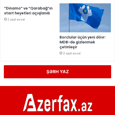
“Dinamo” və “Qarabağ”ın
start heyətləri açıqlanıb
2 saat əvvəl
Borclular üçün yeni dövr:
MDB-də gizlənmək
çətinləşir
3 saat əvvəl
ŞƏRH YAZ