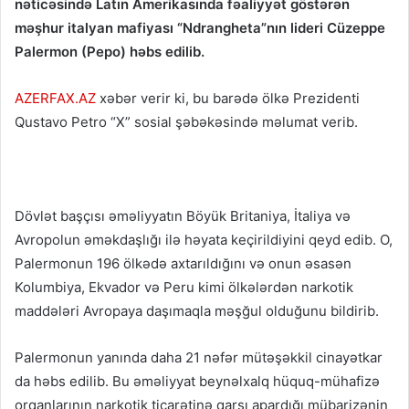
nəticəsində Latın Amerikasında fəaliyyət göstərən
məşhur italyan mafiyası “Ndrangheta”nın lideri Cüzeppe
Palermon (Pepo) həbs edilib.
AZERFAX.AZ
xəbər verir ki, bu barədə ölkə Prezidenti
Qustavo Petro “X” sosial şəbəkəsində məlumat verib.
Dövlət başçısı əməliyyatın Böyük Britaniya, İtaliya və
Avropolun əməkdaşlığı ilə həyata keçirildiyini qeyd edib. O,
Palermonun 196 ölkədə axtarıldığını və onun əsasən
Kolumbiya, Ekvador və Peru kimi ölkələrdən narkotik
maddələri Avropaya daşımaqla məşğul olduğunu bildirib.
Palermonun yanında daha 21 nəfər mütəşəkkil cinayətkar
da həbs edilib. Bu əməliyyat beynəlxalq hüquq-mühafizə
orqanlarının narkotik ticarətinə qarşı apardığı mübarizənin