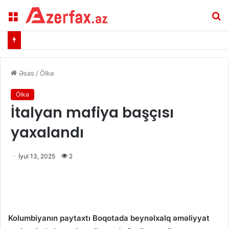
Menu
A
Əsas
/
Ölkə
Ölkə
İtalyan mafiya başçısı
yaxalandı
İyul 13, 2025
2
Kolumbiyanın paytaxtı Boqotada beynəlxalq əməliyyat