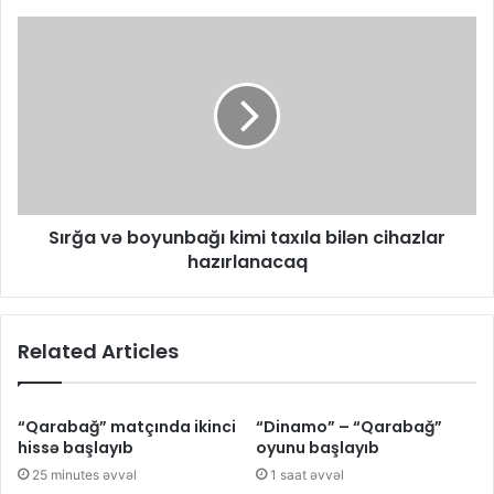
Sırğa və boyunbağı kimi taxıla bilən cihazlar
hazırlanacaq
Related Articles
“Qarabağ” matçında ikinci
“Dinamo” – “Qarabağ”
hissə başlayıb
oyunu başlayıb
25 minutes əvvəl
1 saat əvvəl