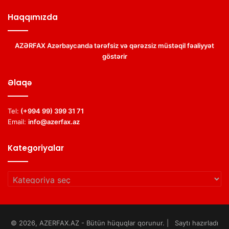
Haqqımızda
AZƏRFAX Azərbaycanda tərəfsiz və qərəzsiz müstəqil fəaliyyət
göstərir
Əlaqə
Tel:
(+994 99) 399 31 71
Email:
info@azerfax.az
Kategoriyalar
Kategoriyalar
© 2026, AZERFAX.AZ - Bütün hüquqlar qorunur. | Saytı hazırladı