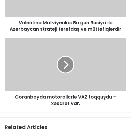
Valentina Matviyenko: Bu gün Rusiya ilə
Azərbaycan strateji tərəfdaş və müttəfiqlərdir
Goranboyda motorollerlə VAZ toqquşdu –
xəsarət var.
Related Articles