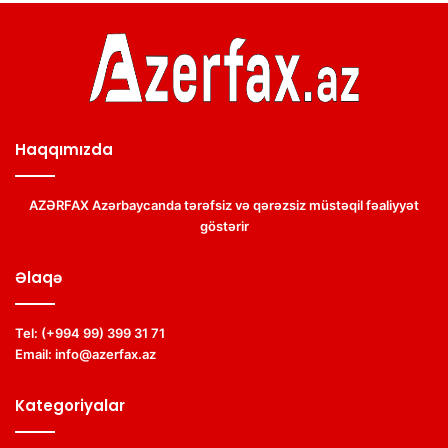
Haqqımızda
AZƏRFAX Azərbaycanda tərəfsiz və qərəzsiz müstəqil fəaliyyət
göstərir
Əlaqə
Tel:
(+994 99) 399 31 71
Email:
info@azerfax.az
Kategoriyalar