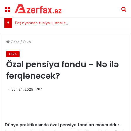
Menu
A
Paşinyandan rusiyalı jurnalistlərin istehzalı sualına cavab: Yaxşı ideyadır
Əsas
/
Ölkə
Ölkə
Özəl pensiya fondu – Nə ilə
fərqlənəcək?
İyun 24, 2025
1
Dünya praktikasında özəl pensiya fondları mövcuddur.