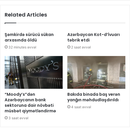
Related Articles
Şəmkirdə sürücü sükan
Azərbaycan Kot-d’İvuarı
arxasında öldü
təbrik etdi
32 minutes əvvəl
2 saat əvvəl
“Moody’s”dən
Bakıda binada baş verən
Azərbaycanın bank
yanğın məhdudlaşdırıldı
sektoruna dair növbəti
4 saat əvvəl
müsbət qiymətləndirmə
3 saat əvvəl