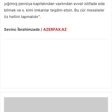
yığılmış pensiya kapitalından vaxtından əvvəl istifadə edə
bilmək və s. kimi imkanlar təqdim etsin. Bu cür məsələlər
öz həllini tapmalıdır”.
Sevinc İbrahimzadə /
AZERFAX.AZ