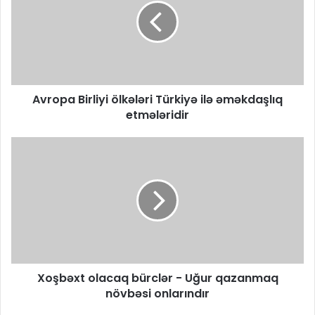
Avropa Birliyi ölkələri Türkiyə ilə əməkdaşlıq
etmələridir
Xoşbəxt olacaq bürclər - Uğur qazanmaq
növbəsi onlarındır