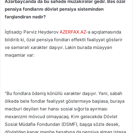
Azərbaycanda da bu sahədə müzakirələr gedir. Bəs özəl
pensiya fondlarını dövlət pensiya sistemindən
fərqləndirən nədir?
İqtisadçı Pərviz Heydərov
AZERFAX.AZ
-a açıqlamasında
bildirib ki, özəl pensiya fondları effektli fəaliyyət göstərir
və səmərəli xarakter daşıyır. Lakin burada müəyyən
məqamlar var:
“Bu fondlara ödəniş könüllü xarakter daşıyır. Yəni, sabah
ölkədə belə fondlar fəaliyyət göstərməyə başlasa, buraya
məcburi deyilən hər hansı sosial sığorta ayırması
mexanizmi mövcud olmayacaq. Kim gələcəkdə Dövlət
Sosial Müdafiə Fondundan (DSMF), başqa sözlə desək,
dövlətdən kənar mənbə hesabına da pensiya almaq istəsə,