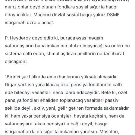
məhz onlar qeyd olunan fondlara sosial sığorta haqqı
ödəyəcəklər. Məcburi dövlət sosial haqqı yalnız DSMF
istiqaməti üzrə olacaq”.
P. Heydərov qeyd edib ki, burada əsas məqam
vətəndaşların buna imkanının olub-olmayacağı və onları bu
sistemə cəlb edən, stimullaşdıran amillərin nədən ibarət
olacağıdır:
“Birinci şərt ölkədə əməkhaqlarının yüksək olmasıdır.
Digər şərt isə yaradılacaq özəl pensiya fondlarının cəlb
edə biləcəyi vəsaitləri necə idarə edəcəyidir. Belə ki, özəl
pensiya fondları əhalidən toplanacaq vəsaitləri passiv
şəkildə deyil, aktiv, yəni, gəlir gətirən formada saxlamalıdır
ki, həm yaxşı pensiya ödənişləri həyata keçirsin, həm də
vətəndaşlara təkcə pensiya ilə bağlı deyil, başqa
istiqamətlərdə də sığorta imkanları yaratsın. Məsələn,