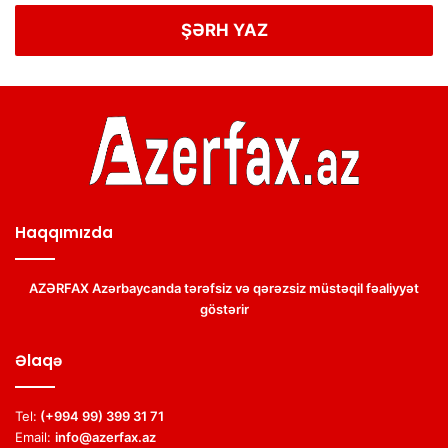
ŞƏRH YAZ
Haqqımızda
AZƏRFAX Azərbaycanda tərəfsiz və qərəzsiz müstəqil fəaliyyət
göstərir
Əlaqə
Tel:
(+994 99) 399 31 71
Email:
info@azerfax.az