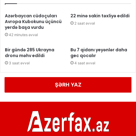
Azərbaycan cüdoçuları
22 minə sakin təxliyə edildi
Avropa Kubokunu üçüncü
2 saat əvvəl
yerdə başa vurdu
42 minutes əvvəl
Bir gündə 285 Ukrayna
Bu 7 qidanı yeyənlər daha
dronu məhv edildi
gec qocalır
3 saat əvvəl
4 saat əvvəl
ŞƏRH YAZ