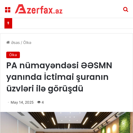
Menu
A
Əsas
/
Ölkə
Ölkə
PA nümayəndəsi ƏƏSMN
yanında İctimai şuranın
üzvləri ilə görüşdü
May 14, 2025
4