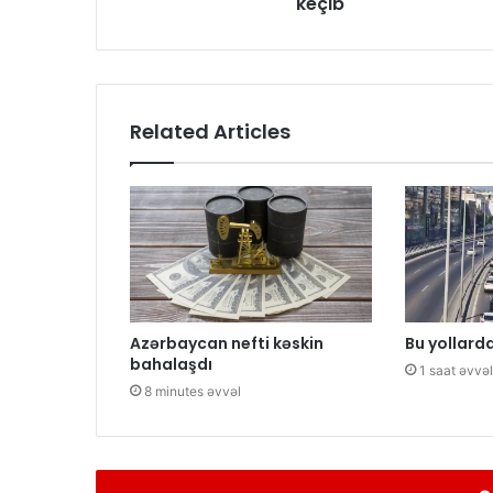
keçib
Related Articles
Azərbaycan nefti kəskin
Bu yollarda
bahalaşdı
1 saat əvvəl
8 minutes əvvəl