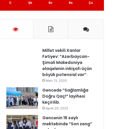
C
Şb
Bz
Be
Ça
Millət vəkili Xanlar
Fətiyev: “Azərbaycan-
Şimali Makedoniya
əlaqələnin inkişafı üçün
böyük potensial var”.
Mart 13, 2025
Gəncədə “Sağlamlığa
Doğru Qaç!” layihəsi
keçirilib.
Aprel 29, 2025
Gəncənin 16 saylı
məktəbində “Son zəng”