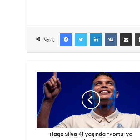
Facebook
Twitter
LinkedIn
VKontakte
Share via Email
Paylaş
Tiaqo Silva 41 yaşında “Portu”ya