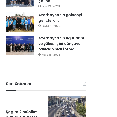
çalındı
İyun 13, 2026
Azərbaycanın gələcəyi
gənclərdir.
Fevral 1, 2026
Azərbaycanın uğurlarını
və yüksəlişini dünyaya
tanıdan platforma
Mart 16, 2025
Son Xəbərlər
Şagird 2 müəllimi