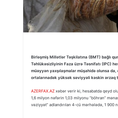
Birləşmiş Millətlər Təşkilatına (BMT) bağlı q
Təhlükəsizliyinin Faza üzrə Təsnifatı (IPC) he
müəyyən yaxşılaşmalar müşahidə olunsa da, ən 
ortalarınadək yüksək səviyyəli kəskin ərzaq 
AZERFAX.AZ
xəbər verir ki, hesabatda qeyd o
1,6 milyon nəfərin 1,03 milyonu “böhran” məna
vəziyyət” adlandırılan 4-cü mərhələdə, 1 900 nə