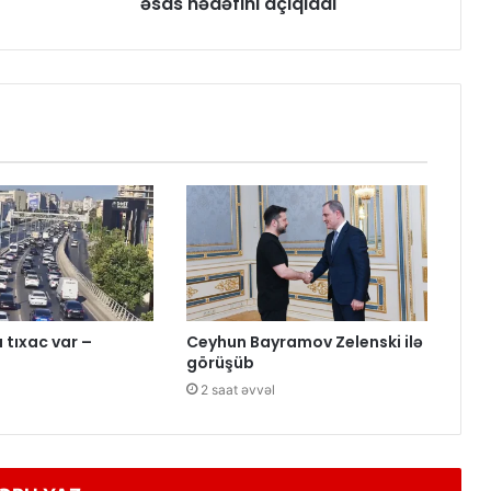
əsas hədəfini açıqladı
 tıxac var –
Ceyhun Bayramov Zelenski ilə
görüşüb
2 saat əvvəl