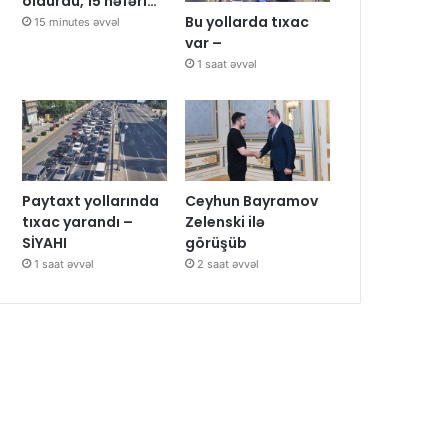
öldürdü, 15 nəfəri…
Bu yollarda tıxac
15 minutes əvvəl
var –
1 saat əvvəl
Paytaxt yollarında
Ceyhun Bayramov
tıxac yarandı –
Zelenski ilə
SİYAHI
görüşüb
1 saat əvvəl
2 saat əvvəl