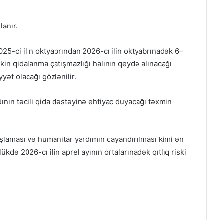
lanır.
5-ci ilin oktyabrından 2026-cı ilin oktyabrınadək 6–
kin qidalanma çatışmazlığı halının qeydə alınacağı
yyət olacağı gözlənilir.
nın təcili qida dəstəyinə ehtiyac duyacağı təxmin
laması və humanitar yardımın dayandırılması kimi ən
kdə 2026-cı ilin aprel ayının ortalarınadək qıtlıq riski