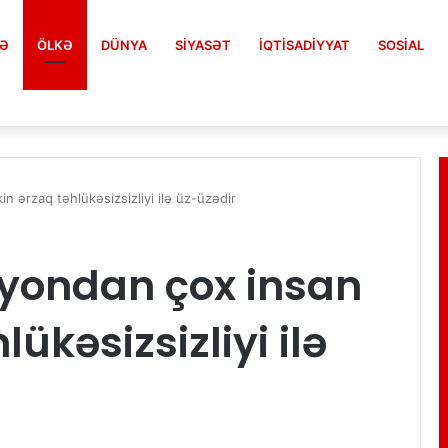
FƏ
ÖLKƏ
DÜNYA
SIYASƏT
İQTISADIYYAT
SOSIAL
n ərzaq təhlükəsizsizliyi ilə üz-üzədir
lyondan çox insan
ükəsizsizliyi ilə