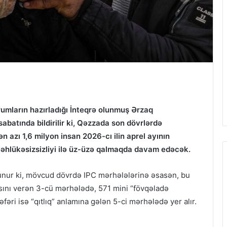
urumların hazırladığı İnteqrə olunmuş Ərzaq
sabatında bildirilir ki, Qəzzada son dövrlərdə
azı 1,6 milyon insan 2026-cı ilin aprel ayının
təhlükəsizsizliyi ilə üz-üzə qalmaqda davam edəcək.
lunur ki, mövcud dövrdə IPC mərhələlərinə əsasən, bu
sını verən 3-cü mərhələdə, 571 mini “fövqəladə
fəri isə “qıtlıq” anlamına gələn 5-ci mərhələdə yer alır.