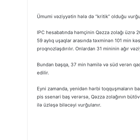
Ümumi vəziyyətin hələ də “kritik” olduğu vurğu
IPC hesabatında həmçinin Qəzza zolağı üzrə 202
59 aylıq uşaqlar arasında təxminən 101 min kəs
proqnozlaşdırılır. Onlardan 31 mininin ağır vəzi
Bundan başqa, 37 min hamilə və süd verən qadı
edilir.
Eyni zamanda, yenidən hərbi toqquşmaların baş
pis ssenari baş verərsə, Qəzza zolağının bütövlü
ilə üzləşə biləcəyi vurğulanır.