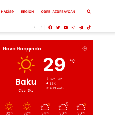
Axtar
HADISƏ
REGION
QƏRBİ AZƏRBAYCAN
Facebook
Twitter
YouTube
Instagram
Telegram
TikTok
Hava Haqqında
29
℃
Baku
32º - 28º
55%
9.23 km/h
Clear Sky
32
32
34
30
30
℃
℃
℃
℃
℃