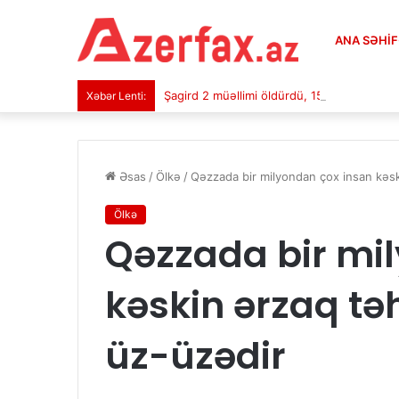
ANA SƏHI
Şagird 2 müəllimi öldürdü, 15 nəfəri…
Xəbər Lenti:
Əsas
/
Ölkə
/
Qəzzada bir milyondan çox insan kəski
Ölkə
Qəzzada bir mi
kəskin ərzaq təhl
üz-üzədir