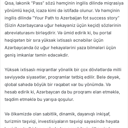
Qısa, lakonik “Pass” sözü həmçinin ingilis dilində miqrasiya
yönümlü keçid, icazə kimi də istifadə olunur. Və həmçinin
ingilis dilində “Your Path to Azerbaijan fot success story”
(Sizin Azərbaycana uğur hekayəniz üçün keçid) sözlərinin
abreviaturasını birləşdirir. Və ümid edirik ki, bu portal
həqiqətən bir sıra yüksək ixtisaslı əcnəbilər üçün
Azərbaycanda öz uğur hekayələrini yaza bilmələri üçün
geniş imkanlar təmin edəcəkdir.
Yüksək ixtisaslı miqrantlar yönəlik bir çox dövlətlərdə milli
səviyyədə siyasətlər, proqramlar tətbiq edilir. Belə deyək,
qlobal sahədə böyük bir rəqabət var bu yönümdə. Və
hesab edirik ki, Azərbaycan da bu proqramı elan etməklə,
təqdim etməklə bu yarışıa qoşulur.
Və ölkəmizdə olan sabitlik, dinamik, dayanıqlı inkişaf,
turizmin təşviqi, investisiyaların təşviqi sayəsində həyata