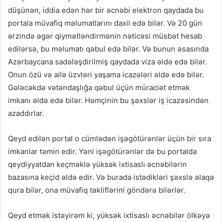
düşünən, iddia edən hər bir əcnəbi elektron qaydada bu
portala müvafiq məlumatlarını daxil edə bilər. Və 20 gün
ərzində əgər qiymətləndirmənin nəticəsi müsbət hesab
edilərsə, bu məlumatı qəbul edə bilər. Və bunun əsasında
Azərbaycana sadələşdirilmiş qaydada viza əldə edə bilər.
Onun özü və ailə üzvləri yaşama icazələri əldə edə bilər.
Gələcəkdə vətəndaşlığa qəbul üçün müraciət etmək
imkanı əldə edə bilər. Həmçinin bu şəxslər iş icazəsindən
azaddırlar.
Qeyd edilən portal o cümlədən işəgötürənlər üçün bir sıra
imkanlar təmin edir. Yəni işəgötürənlər də bu portalda
qeydiyyatdan keçməklə yüksək ixtisaslı əcnəbilərin
bazasına keçid əldə edir. Və burada istədikləri şəxslə əlaqə
qura bilər, ona müvafiq təkliflərini göndərə bilərlər.
Qeyd etmək istəyirəm ki, yüksək ixtisaslı əcnəbilər ölkəyə