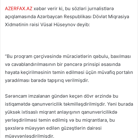
AZERFAX.AZ
xəbər verir ki, bu sözləri jurnalistlərə
açıqlamasında Azərbaycan Respublikası Dövlət Miqrasiya
Xidmətinin rəisi Vüsal Hüseynov deyib:
“Bu proqram çərçivəsində müraciətlərin qəbulu, baxılması
və cavablandırılmasının bir pəncərə prinsipi əsasında
həyata keçirilməsinin təmin edilməsi üçün müvafiq portalın
yaradılması barədə tapşırıq verilmişdir.
Sərəncam imzalanan gündən keçən dövr ərzində bu
istiqamətdə qanunvericilik təkmilləşdirilmişdir. Yəni burada
yüksək ixtisaslı miqrant anlayışının qanunvericilikdə
yerləşdirilməsi təmin edilmiş və bu miqrantlara, bu
şəxslərə müəyyən edilən güzəştlərin dairəsi
müəyyənləşdirilmişdir.