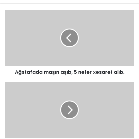
Ağstafada maşın aşıb, 5 nəfər xəsarət alıb.