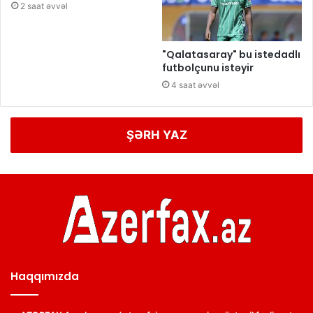
2 saat əvvəl
"Qalatasaray" bu istedadlı
futbolçunu istəyir
4 saat əvvəl
ŞƏRH YAZ
Haqqımızda