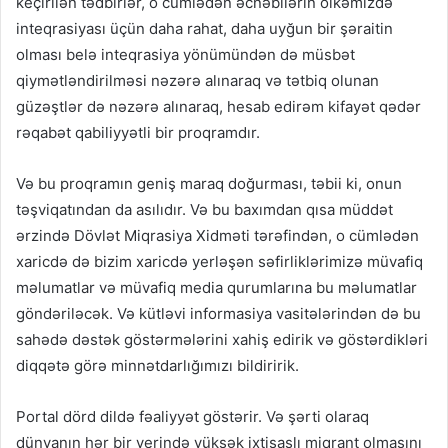
keçirilən tədbirlər, o cümlədən əcnəbilərin ölkəmizdə
inteqrasiyası üçün daha rahat, daha uyğun bir şəraitin
olması belə inteqrasiya yönümündən də müsbət
qiymətləndirilməsi nəzərə alınaraq və tətbiq olunan
güzəştlər də nəzərə alınaraq, hesab edirəm kifayət qədər
rəqabət qabiliyyətli bir proqramdır.
Və bu proqramın geniş maraq doğurması, təbii ki, onun
təşviqatından da asılıdır. Və bu baxımdan qısa müddət
ərzində Dövlət Miqrasiya Xidməti tərəfindən, o cümlədən
xaricdə də bizim xaricdə yerləşən səfirliklərimizə müvafiq
məlumatlar və müvafiq media qurumlarına bu məlumatlar
göndəriləcək. Və kütləvi informasiya vasitələrindən də bu
sahədə dəstək göstərmələrini xahiş edirik və göstərdikləri
diqqətə görə minnətdarlığımızı bildiririk.
Portal dörd dildə fəaliyyət göstərir. Və şərti olaraq
dünyanın hər bir yerində yüksək ixtisaslı miqrant olmasını