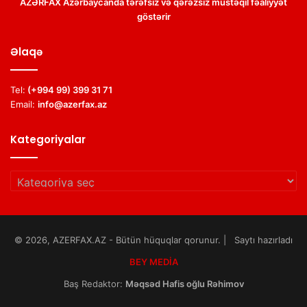
AZƏRFAX Azərbaycanda tərəfsiz və qərəzsiz müstəqil fəaliyyət
göstərir
Əlaqə
Tel:
(+994 99) 399 31 71
Email:
info@azerfax.az
Kategoriyalar
Kategoriyalar
© 2026, AZERFAX.AZ - Bütün hüquqlar qorunur. | Saytı hazırladı
BEY MEDİA
Baş Redaktor:
Məqsəd Hafis oğlu Rəhimov