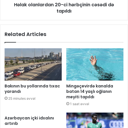
Həlak olanlardan 20-ci hərbçinin cəsədi də
tapıldı
Related Articles
Bakının bu yollarında tıxac
Mingəçevirdə kanalda
yarandı
batan 14 yaşlı oğlanın
meyiti tapıldı
25 minutes əvvəl
1 saat əvvəl
Azərbaycan içki idxalını
artırıb