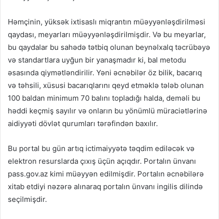
Həmçinin, yüksək ixtisaslı miqrantın müəyyənləşdirilməsi
qaydası, meyarları müəyyənləşdirilmişdir. Və bu meyarlar,
bu qaydalar bu sahədə tətbiq olunan beynəlxalq təcrübəyə
və standartlara uyğun bir yanaşmadır ki, bal metodu
əsasında qiymətləndirilir. Yəni əcnəbilər öz bilik, bacarıq
və təhsili, xüsusi bacarıqlarını qeyd etməklə tələb olunan
100 baldan minimum 70 balını topladığı halda, deməli bu
həddi keçmiş sayılır və onların bu yönümlü müraciətlərinə
aidiyyəti dövlət qurumları tərəfindən baxılır.
Bu portal bu gün artıq ictimaiyyətə təqdim ediləcək və
elektron resurslarda çıxış üçün açıqdır. Portalın ünvanı
pass.gov.az kimi müəyyən edilmişdir. Portalın əcnəbilərə
xitab etdiyi nəzərə alınaraq portalın ünvanı ingilis dilində
seçilmişdir.