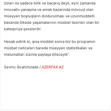
özləri ilə sadəcə bilik və bacarıq deyil, eyni zamanda
innovativ yanaşma və əmək bazarında mövcud olan
müəyyən boşluqların doldurulması və uzunmüddətli
baxanda ölkədə yaşamalarının müsbət təsirləri olan bir
kateqoriya şəxslərdir.
Hesab edirik ki, qısa müddət sonra biz bu proqramın
müsbət nəticələri barədə müəyyən statistikaları və
məlumatları sizinlə paylaşa biləcəyik”.
Sevinc İbrahimzadə /
AZERFAX.AZ