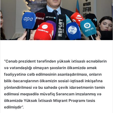
“
Cənab prezident tərəfindən yüksək ixtisaslı əcnəbilərin
və vətəndaşlığı olmayan şəxslərin ölkəmizdə əmək
fəaliyyətinə cəlb edilməsinin asanlaşdırılması, onların
bilik-bacarıqlarının ölkəmizin sosial-iqtisadi inkişafına
yönləndirilməsi və bu sahədə çevik idarəetmənin təmin
edilməsi məqsədilə müvafiq Sərəncam imzalanmış və
ölkəmizdə Yüksək İxtisaslı Miqrant Proqramı təsis
edilmişdir”.