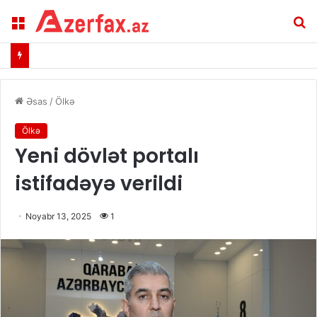
Menu
A
Əsas
/
Ölkə
Ölkə
Yeni dövlət portalı
istifadəyə verildi
Noyabr 13, 2025
1