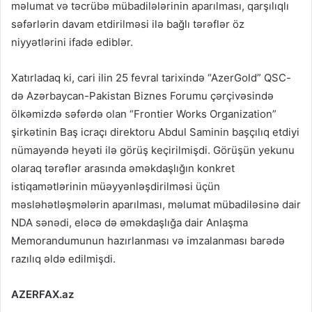
məlumat və təcrübə mübadilələrinin aparılması, qarşılıqlı
səfərlərin davam etdirilməsi ilə bağlı tərəflər öz
niyyətlərini ifadə ediblər.
Xatırladaq ki, cari ilin 25 fevral tarixində “AzerGold” QSC-
də Azərbaycan-Pakistan Biznes Forumu çərçivəsində
ölkəmizdə səfərdə olan “Frontier Works Organization”
şirkətinin Baş icraçı direktoru Abdul Saminin başçılıq etdiyi
nümayəndə heyəti ilə görüş keçirilmişdi. Görüşün yekunu
olaraq tərəflər arasında əməkdaşlığın konkret
istiqamətlərinin müəyyənləşdirilməsi üçün
məsləhətləşmələrin aparılması, məlumat mübadiləsinə dair
NDA sənədi, eləcə də əməkdaşlığa dair Anlaşma
Memorandumunun hazırlanması və imzalanması barədə
razılıq əldə edilmişdi.
AZERFAX.az