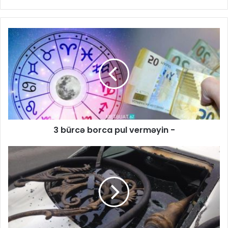
3 bürcə borca pul verməyin -