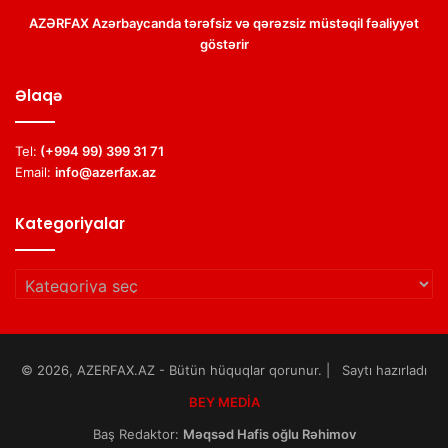
AZƏRFAX Azərbaycanda tərəfsiz və qərəzsiz müstəqil fəaliyyət
göstərir
Əlaqə
Tel:
(+994 99) 399 31 71
Email:
info@azerfax.az
Kategoriyalar
Kategoriyalar
© 2026, AZERFAX.AZ - Bütün hüquqlar qorunur. | Saytı hazırladı
BEY MEDİA
Baş Redaktor:
Məqsəd Hafis oğlu Rəhimov