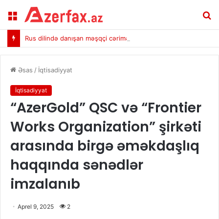
Menu
A
Rus dilində danışan məşqçi cərimələndi
Əsas
/
İqtisadiyyat
İqtisadiyyat
“AzerGold” QSC və “Frontier
Works Organization” şirkəti
arasında birgə əməkdaşlıq
haqqında sənədlər
imzalanıb
Aprel 9, 2025
2