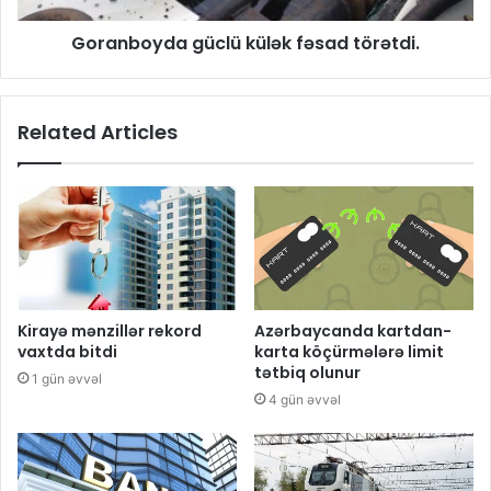
Goranboyda güclü külək fəsad törətdi.
Related Articles
Kirayə mənzillər rekord
Azərbaycanda kartdan-
vaxtda bitdi
karta köçürmələrə limit
tətbiq olunur
1 gün əvvəl
4 gün əvvəl