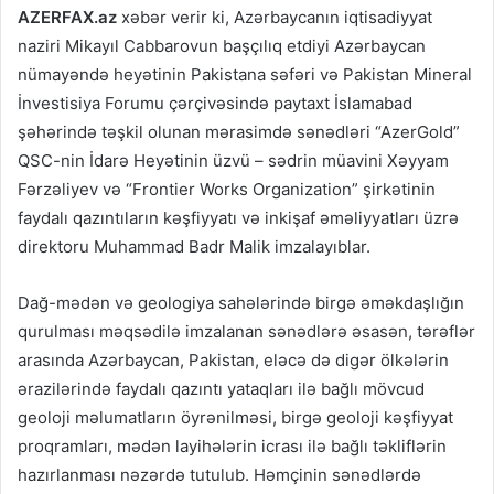
AZERFAX.az
xəbər verir ki, Azərbaycanın iqtisadiyyat
naziri Mikayıl Cabbarovun başçılıq etdiyi Azərbaycan
nümayəndə heyətinin Pakistana səfəri və Pakistan Mineral
İnvestisiya Forumu çərçivəsində paytaxt İslamabad
şəhərində təşkil olunan mərasimdə sənədləri “AzerGold”
QSC-nin İdarə Heyətinin üzvü – sədrin müavini Xəyyam
Fərzəliyev və “Frontier Works Organization” şirkətinin
faydalı qazıntıların kəşfiyyatı və inkişaf əməliyyatları üzrə
direktoru Muhammad Badr Malik imzalayıblar.
Dağ-mədən və geologiya sahələrində birgə əməkdaşlığın
qurulması məqsədilə imzalanan sənədlərə əsasən, tərəflər
arasında Azərbaycan, Pakistan, eləcə də digər ölkələrin
ərazilərində faydalı qazıntı yataqları ilə bağlı mövcud
geoloji məlumatların öyrənilməsi, birgə geoloji kəşfiyyat
proqramları, mədən layihələrin icrası ilə bağlı təkliflərin
hazırlanması nəzərdə tutulub. Həmçinin sənədlərdə