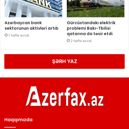
Azərbaycan bank
Gürcüstandakı elektrik
sektorunun aktivləri artıb
problemi Bakı-Tbilisi
qatarına da təsir etdi
1 həftə əvvəl
2 həftə əvvəl
ŞƏRH YAZ
Haqqımızda