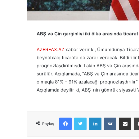
ABŞ və Çin gərginliyi iki ölkə arasında ticarət
AZERFAX.AZ
xəbər verir ki, Ümumdünya Ticarət T
beynəlxalq ticarətə də zərər verəcək. Bildirilir 
proqnozlaşdırılmışdı. Lakin ABŞ və Çin arasındak
sürülür. Açıqlamada, “ABŞ və Çin arasında ticar
olmaqla 81% – 91% azalacağı proqnozlaşdırılır” –
Açıqlamda deyilir ki, ABŞ-nin gömrük siyasəti 
Facebook
Twitter
LinkedIn
VKontakte
Share via Email
Paylaş