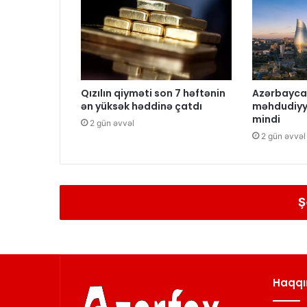
Qızılın qiyməti son 7 həftənin
Azərbayca
ən yüksək həddinə çatdı
məhdudiyy
mindi
2 gün əvvəl
2 gün əvvəl
Ş
Haqqı