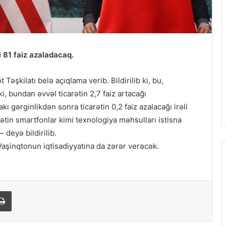
i 81 faiz azaladacaq.
əşkilatı belə açıqlama verib. Bildirilib ki, bu,
ki, bundan əvvəl ticarətin 2,7 faiz artacağı
ı gərginlikdən sonra ticarətin 0,2 faiz azalacağı irəli
ətin smartfonlar kimi texnologiya məhsulları istisna
 deyə bildirilib.
Vaşinqtonun iqtisadiyyatına da zərər verəcək.
Print