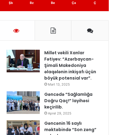
Şb
Bz
Be
Ça
Ç
Millət vəkili Xanlar
Fətiyev: “Azərbaycan-
Şimali Makedoniya
əlaqələnin inkişafı üçün
böyük potensial var”.
Mart 13, 2025
Gəncədə “Sağlamlığa
Doğru Qaç!” layihəsi
keçirilib.
Aprel 29, 2025
Gəncənin 16 saylı
məktəbində “Son zəng”