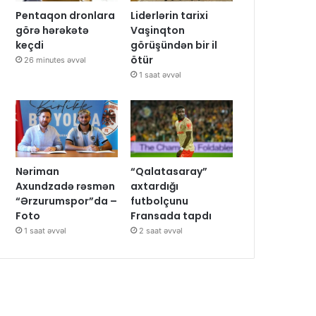
Pentaqon dronlara
Liderlərin tarixi
görə hərəkətə
Vaşinqton
keçdi
görüşündən bir il
ötür
26 minutes əvvəl
1 saat əvvəl
Nəriman
“Qalatasaray”
Axundzadə rəsmən
axtardığı
“Ərzurumspor”da –
futbolçunu
Foto
Fransada tapdı
1 saat əvvəl
2 saat əvvəl