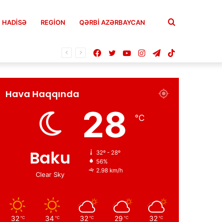
Axtar
HADISƏ
REGION
QƏRBİ AZƏRBAYCAN
Facebook
Twitter
YouTube
Instagram
Telegram
TikTok
Hava Haqqında
28
℃
Baku
32º - 28º
56%
2.98 km/h
Clear Sky
32
34
32
29
32
℃
℃
℃
℃
℃