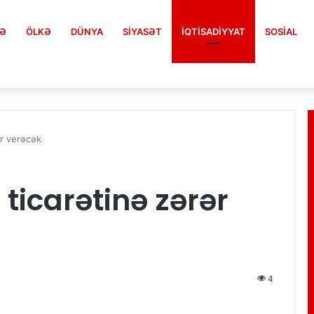
FƏ
ÖLKƏ
DÜNYA
SIYASƏT
İQTISADIYYAT
SOSIAL
ər verəcək
ticarətinə zərər
4