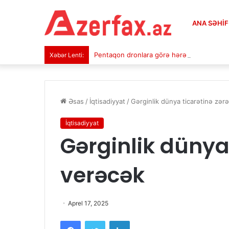
ANA SƏHI
Pentaqon dronlara görə hərəkətə keçdi
Xəbər Lenti:
Əsas
/
İqtisadiyyat
/
Gərginlik dünya ticarətinə zər
İqtisadiyyat
Gərginlik dünya 
verəcək
Aprel 17, 2025
Facebook
Twitter
LinkedIn