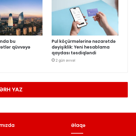
nda bu
Pul köçürmələrinə nəzarətdə
ətlər qüvvəyə
dəyişiklik: Yeni hesablama
qaydası təsdiqləndi
2 gün əvvəl
ƏRH YAZ
mızda
Əlaqə