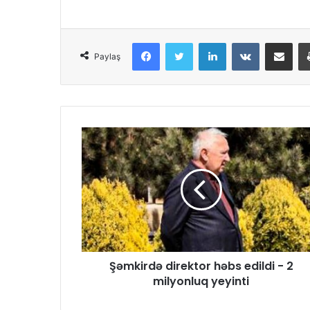
Facebook
Twitter
LinkedIn
VKontakte
Share via Email
Paylaş
Şəmkirdə direktor həbs edildi - 2
milyonluq yeyinti