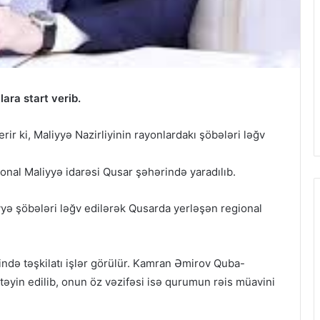
ara start verib.
ir ki, Maliyyə Nazirliyinin rayonlardakı şöbələri ləğv
nal Maliyyə idarəsi Qusar şəhərində yaradılıb.
yə şöbələri ləğv edilərək Qusarda yerləşən regional
də təşkilatı işlər görülür. Kamran Əmirov Quba-
təyin edilib, onun öz vəzifəsi isə qurumun rəis müavini