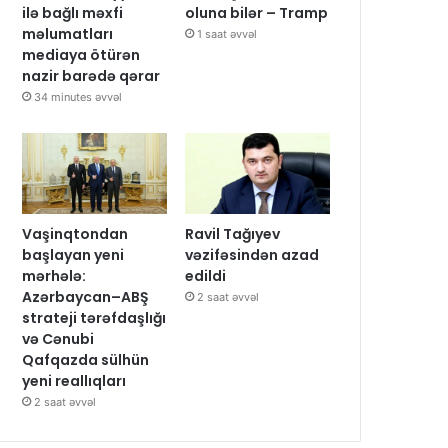
ilə bağlı məxfi
oluna bilər – Tramp
məlumatları
1 saat əvvəl
mediaya ötürən
nazir barədə qərar
34 minutes əvvəl
Vaşinqtondan
Ravil Tağıyev
başlayan yeni
vəzifəsindən azad
mərhələ:
edildi
Azərbaycan–ABŞ
2 saat əvvəl
strateji tərəfdaşlığı
və Cənubi
Qafqazda sülhün
yeni reallıqları
2 saat əvvəl