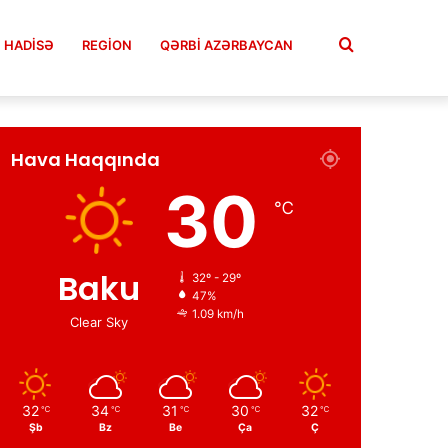
Axtar
HADISƏ
REGION
QƏRBİ AZƏRBAYCAN
Facebook
Twitter
YouTube
Instagram
Telegram
TikTok
Hava Haqqında
30
℃
Baku
32º - 29º
47%
1.09 km/h
Clear Sky
32
34
31
30
32
℃
℃
℃
℃
℃
Şb
Bz
Be
Ça
Ç