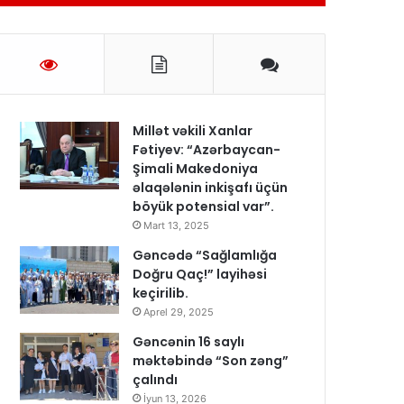
Millət vəkili Xanlar
Fətiyev: “Azərbaycan-
Şimali Makedoniya
əlaqələnin inkişafı üçün
böyük potensial var”.
Mart 13, 2025
Gəncədə “Sağlamlığa
Doğru Qaç!” layihəsi
keçirilib.
Aprel 29, 2025
Gəncənin 16 saylı
məktəbində “Son zəng”
çalındı
İyun 13, 2026