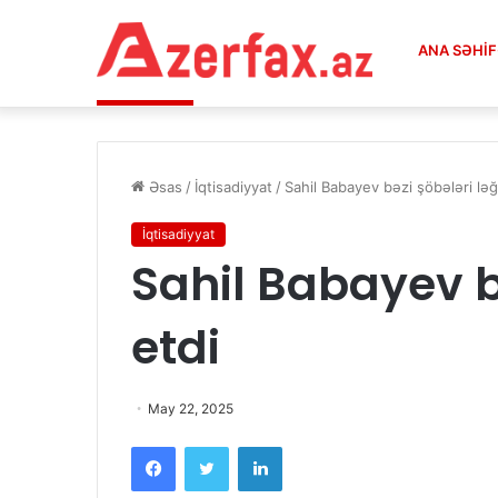
ANA SƏHI
Prezident təyyarəsi ilə bağlı məxfi məluma
Xəbər Lenti:
Əsas
/
İqtisadiyyat
/
Sahil Babayev bəzi şöbələri ləğ
İqtisadiyyat
Sahil Babayev b
etdi
May 22, 2025
Facebook
Twitter
LinkedIn