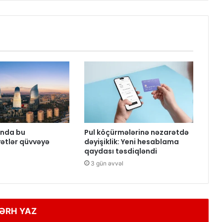
nda bu
Pul köçürmələrinə nəzarətdə
ətlər qüvvəyə
dəyişiklik: Yeni hesablama
qaydası təsdiqləndi
3 gün əvvəl
ƏRH YAZ