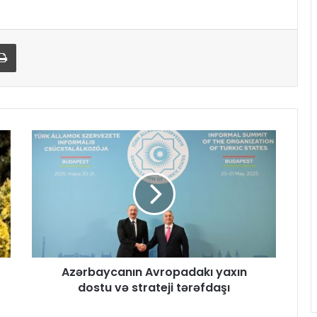
Print
Azərbaycanın Avropadakı yaxın
dostu və strateji tərəfdaşı