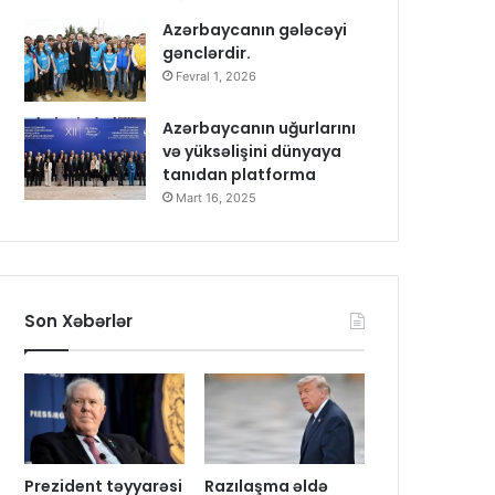
Azərbaycanın gələcəyi
gənclərdir.
Fevral 1, 2026
Azərbaycanın uğurlarını
və yüksəlişini dünyaya
tanıdan platforma
Mart 16, 2025
Son Xəbərlər
Prezident təyyarəsi
Razılaşma əldə