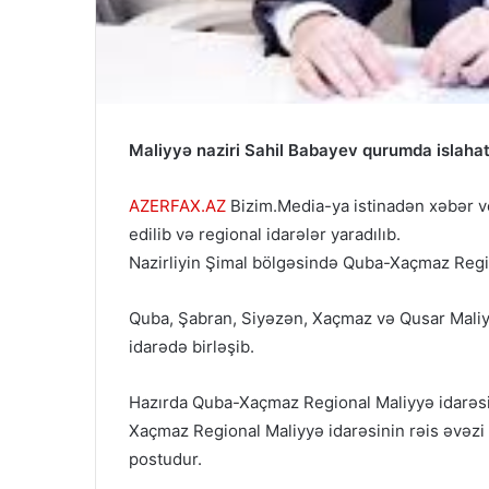
Maliyyə naziri Sahil Babayev qurumda islahatl
AZERFAX.AZ
Bizim.Media-ya istinadən xəbər ver
edilib və regional idarələr yaradılıb.
Nazirliyin Şimal bölgəsində Quba-Xaçmaz Regio
Quba, Şabran, Siyəzən, Xaçmaz və Qusar Maliy
idarədə birləşib.
Hazırda Quba-Xaçmaz Regional Maliyyə idarəsin
Xaçmaz Regional Maliyyə idarəsinin rəis əvəzi 
postudur.