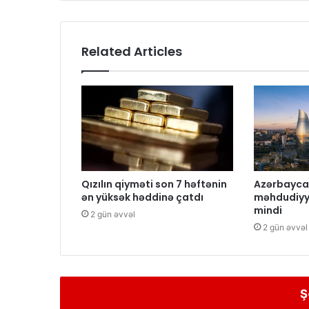
Related Articles
Qızılın qiyməti son 7 həftənin
Azərbayca
ən yüksək həddinə çatdı
məhdudiyy
mindi
2 gün əvvəl
2 gün əvvəl
Ş