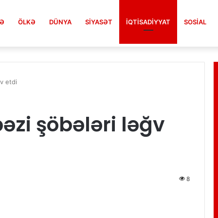
FƏ
ÖLKƏ
DÜNYA
SIYASƏT
İQTISADIYYAT
SOSIAL
tları mediaya ötürən nazir barədə qərar
v etdi
əzi şöbələri ləğv
8