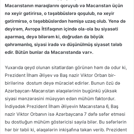
Macarıstanın maraqlarını qoruyub və Macarıstan üçün
nə xeyir gətirirsə, o təşəbbüslərə qoşulub, nə xeyir
gətirmirsə, o təşəbbüslərdən həmişə uzaq olub. Yenə də
deyirəm, Avropa İttifaqının içində ola-ola bu siyasəti
aparmaq, deyə bilərəm ki, doğrudan da böyük
qəhrəmanlıq, siyasi iradə və düşünülmüş siyasət tələb
edir. Bütün bunlar da Macarıstanda var».
Yuxarıda qeyd olunan sitatlardan görünən həm də odur ki,
Prezident İlham Əliyev və Baş nazir Viktor Orban bir-
birilərinə dostum deyə müraciət edirlər. Bunun özü də
Azərbaycan-Macarıstan əlaqələrinin bugünkü yüksək
siyasi mənzərəsini müəyyən edən mühüm faktordur.
İndiyədək Prezident İlham Əliyevin Macarıstana 6, Baş
nazir Viktor Orbanın isə Azərbaycana 7 dəfə səfər etməsi
bu dostluğun mühüm göstəricisi sayıla bilər. Bu səfərlərin
hər bir təbii ki, əlaqələrin inkişafına təkan verib. Prezident