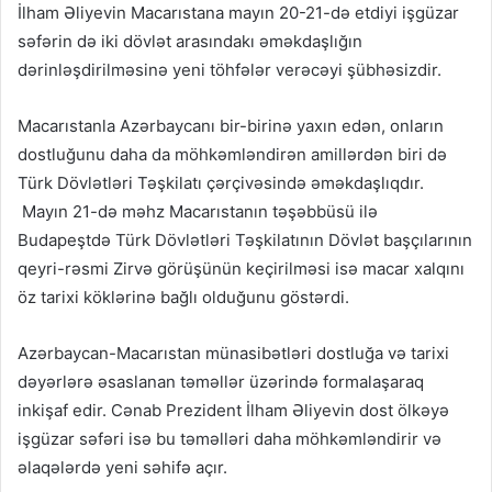
İlham Əliyevin Macarıstana mayın 20-21-də etdiyi işgüzar
səfərin də iki dövlət arasındakı əməkdaşlığın
dərinləşdirilməsinə yeni töhfələr verəcəyi şübhəsizdir.
Macarıstanla Azərbaycanı bir-birinə yaxın edən, onların
dostluğunu daha da möhkəmləndirən amillərdən biri də
Türk Dövlətləri Təşkilatı çərçivəsində əməkdaşlıqdır.
Mayın 21-də məhz Macarıstanın təşəbbüsü ilə
Budapeştdə Türk Dövlətləri Təşkilatının Dövlət başçılarının
qeyri-rəsmi Zirvə görüşünün keçirilməsi isə macar xalqını
öz tarixi köklərinə bağlı olduğunu göstərdi.
Azərbaycan-Macarıstan münasibətləri dostluğa və tarixi
dəyərlərə əsaslanan təməllər üzərində formalaşaraq
inkişaf edir. Cənab Prezident İlham Əliyevin dost ölkəyə
işgüzar səfəri isə bu təməlləri daha möhkəmləndirir və
əlaqələrdə yeni səhifə açır.