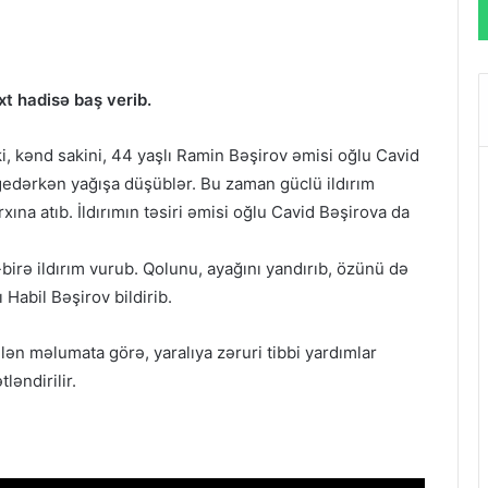
t hadisə baş verib.
i, kənd sakini, 44 yaşlı Ramin Bəşirov əmisi oğlu Cavid
gedərkən yağışa düşüblər. Bu zaman güclü ildırım
ına atıb. İldırımın təsiri əmisi oğlu Cavid Bəşirova da
irə ildırım vurub. Qolunu, ayağını yandırıb, özünü də
 Habil Bəşirov bildirib.
ən məlumata görə, yaralıya zəruri tibbi yardımlar
ləndirilir.