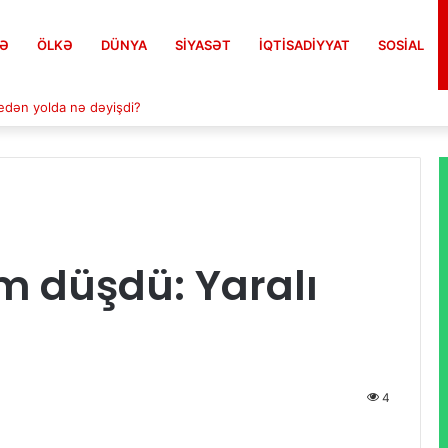
FƏ
ÖLKƏ
DÜNYA
SIYASƏT
İQTISADIYYAT
SOSIAL
gedən yolda nə dəyişdi?
ım düşdü: Yaralı
4