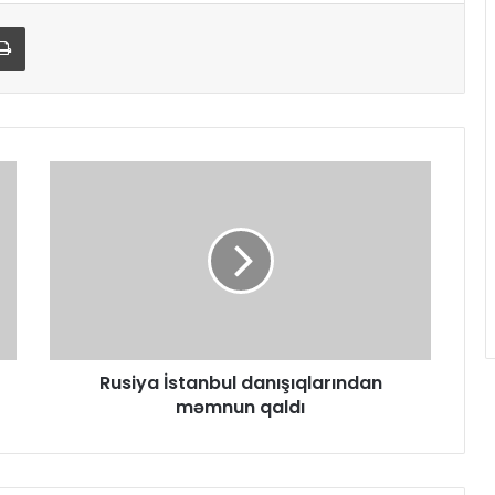
Print
Rusiya İstanbul danışıqlarından
məmnun qaldı