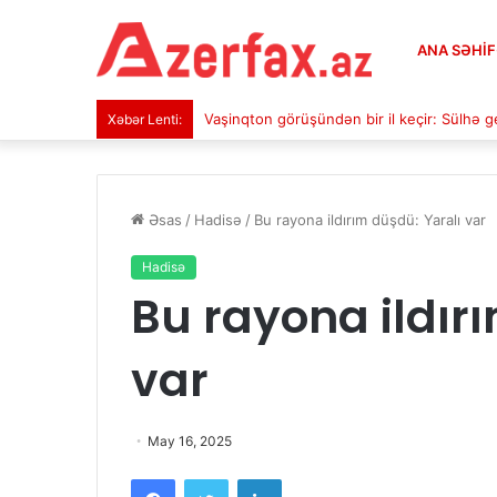
ANA SƏHI
Vaşinqton görüşündən bir il keçir: Sülhə 
Xəbər Lenti:
Əsas
/
Hadisə
/
Bu rayona ildırım düşdü: Yaralı var
Hadisə
Bu rayona ildır
var
May 16, 2025
Facebook
Twitter
LinkedIn