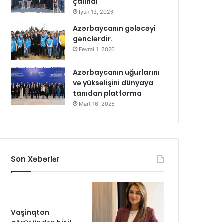
çalındı
İyun 13, 2026
Azərbaycanın gələcəyi
gənclərdir.
Fevral 1, 2026
Azərbaycanın uğurlarını
və yüksəlişini dünyaya
tanıdan platforma
Mart 16, 2025
Son Xəbərlər
Vaşinqton