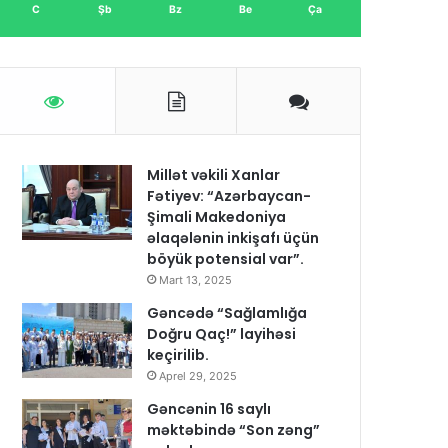
C
Şb
Bz
Be
Ça
Millət vəkili Xanlar
Fətiyev: “Azərbaycan-
Şimali Makedoniya
əlaqələnin inkişafı üçün
böyük potensial var”.
Mart 13, 2025
Gəncədə “Sağlamlığa
Doğru Qaç!” layihəsi
keçirilib.
Aprel 29, 2025
Gəncənin 16 saylı
məktəbində “Son zəng”