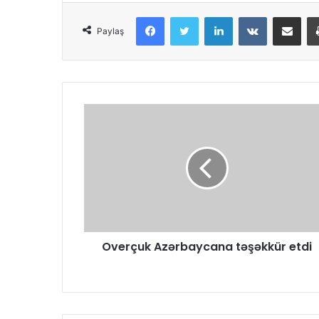
Facebook
Twitter
LinkedIn
VKontakte
Share via Email
Paylaş
Overçuk Azərbaycana təşəkkür etdi