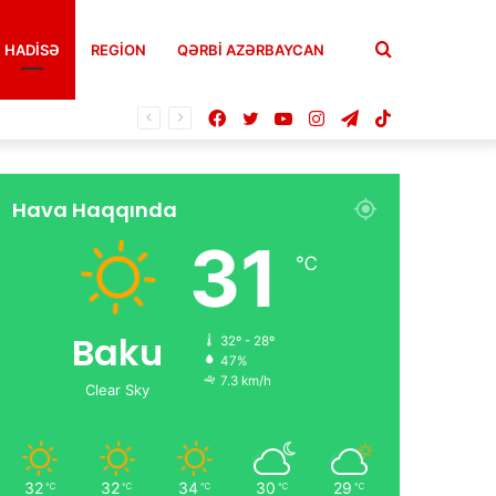
Axtar
HADISƏ
REGION
QƏRBİ AZƏRBAYCAN
Facebook
Twitter
YouTube
Instagram
Telegram
TikTok
Hava Haqqında
31
℃
Baku
32º - 28º
47%
7.3 km/h
Clear Sky
32
32
34
30
29
℃
℃
℃
℃
℃