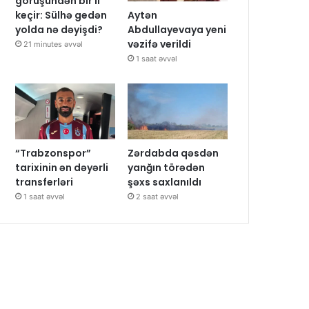
görüşündən bir il
Aytən
keçir: Sülhə gedən
Abdullayevaya yeni
yolda nə dəyişdi?
vəzifə verildi
21 minutes əvvəl
1 saat əvvəl
“Trabzonspor”
Zərdabda qəsdən
tarixinin ən dəyərli
yanğın törədən
transferləri
şəxs saxlanıldı
1 saat əvvəl
2 saat əvvəl