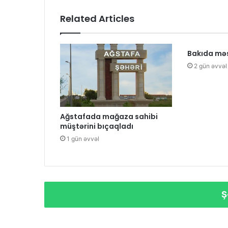
Related Articles
Bakıda məs
2 gün əvvəl
Ağstafada mağaza sahibi
müştərini bıçaqladı
1 gün əvvəl
Ş