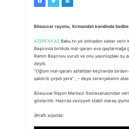
Biləsuvar rayonu, Xırmandalı kəndində bədbəx
AZERFAX.AZ
Baku tv-yə istinadən xəbər verir k
Bəşirovla birlikdə mal-qaranı evə qaytarmağa 
Ramin Bəşirovu vurub və onu yaxınlıqdakı su arx
dəyib.
“Oğlum mal-qaranı asfaltdan keçirəndə birdən-b
qaldırıb çırpıb yerə” , – deyə zərərçəkənin atası
Biləsuvar Rayon Mərkəzi Xəstəxanasından veril
göstərilib. Hazırda vəziyyəti stabil olaraq qiymət
Ətraflı süjetdə: