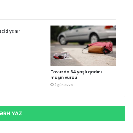
cid yanır
Tovuzda 64 yaşlı qadını
maşın vurdu
2 gün əvvəl
ƏRH YAZ