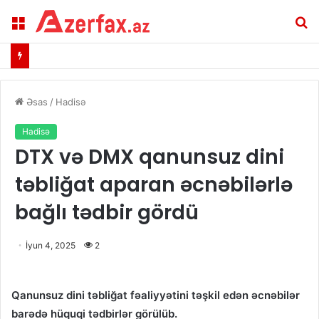
Menu
A
Əsas
/
Hadisə
Hadisə
DTX və DMX qanunsuz dini
təbliğat aparan əcnəbilərlə
bağlı tədbir gördü
İyun 4, 2025
2
Qanunsuz dini təbliğat fəaliyyətini təşkil edən əcnəbilər
barədə hüquqi tədbirlər görülüb.