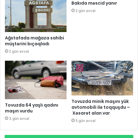
Bakıda məscid yanır
2 gün əvvəl
Ağstafada mağaza sahibi
müştərini bıçaqladı
2 gün əvvəl
Tovuzda minik maşını yük
Tovuzda 64 yaşlı qadını
avtomobili ilə toqquşdu –
maşın vurdu
Xəsarət alan var
3 gün əvvəl
5 gün əvvəl