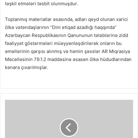
təşkil etmələri təsbit olunmuşdur.
Toplanmış materiallar əsasında, adları qeyd olunan xarici
ölkə vətəndaşlarının “Dini etiqad azadlığı haqqında”
Azərbaycan Respublikasının Qanununun tələblərinə zidd
fəaliyyət göstərmələri müəyyənləşdirilərək onların bu
əməllərinin qarşısı alınmış və həmin şəxslər AR Miqrasiya
Məcəlləsinin 79.1.2 maddəsinə əsasən ölkə hüdudlarından
kənara çıxarılmışlar.