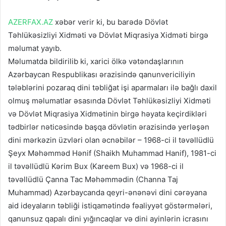
AZERFAX.AZ
xəbər verir ki, bu barədə Dövlət
Təhlükəsizliyi Xidməti və Dövlət Miqrasiya Xidməti birgə
məlumat yayıb.
Məlumatda bildirilib ki, xarici ölkə vətəndaşlarının
Azərbaycan Respublikası ərazisində qanunvericiliyin
tələblərini pozaraq dini təbliğat işi aparmaları ilə bağlı daxil
olmuş məlumatlar əsasında Dövlət Təhlükəsizliyi Xidməti
və Dövlət Miqrasiya Xidmətinin birgə həyata keçirdikləri
tədbirlər nəticəsində başqa dövlətin ərazisində yerləşən
dini mərkəzin üzvləri olan əcnəbilər – 1968-ci il təvəllüdlü
Şeyx Məhəmməd Hənif (Shaikh Muhammad Hanif), 1981-ci
il təvəllüdlü Kərim Bux (Kareem Bux) və 1968-ci il
təvəllüdlü Çanna Tac Məhəmmədin (Channa Taj
Muhammad) Azərbaycanda qeyri-ənənəvi dini cərəyana
aid ideyaların təbliği istiqamətində fəaliyyət göstərmələri,
qanunsuz qapalı dini yığıncaqlar və dini ayinlərin icrasını