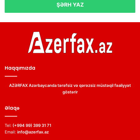
ŞƏRH YAZ
Haqqımızda
AZƏRFAX Azərbaycanda tərəfsiz və qərəzsiz müstəqil fəaliyyət
göstərir
Əlaqə
Tel:
(+994 99) 399 31 71
Email:
info@azerfax.az