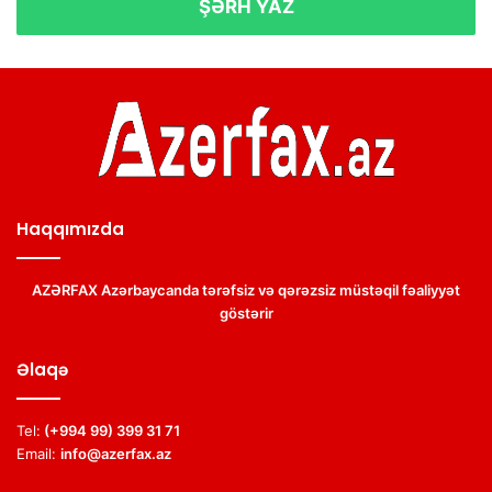
ŞƏRH YAZ
Haqqımızda
AZƏRFAX Azərbaycanda tərəfsiz və qərəzsiz müstəqil fəaliyyət
göstərir
Əlaqə
Tel:
(+994 99) 399 31 71
Email:
info@azerfax.az