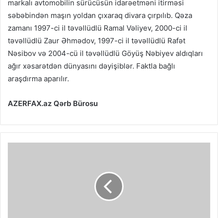
markalı avtomobilin sürücüsün idarəetməni itirməsi
səbəbindən maşın yoldan çıxaraq divara çırpılıb. Qəza
zamanı 1997-ci il təvəllüdlü Ramal Vəliyev, 2000-ci il
təvəllüdlü Zaur Əhmədov, 1997-ci il təvəllüdlü Rafət
Nəsibov və 2004-cü il təvəllüdlü Göyüş Nəbiyev aldıqları
ağır xəsarətdən dünyasını dəyişiblər. Faktla bağlı
araşdırma aparılır.
AZERFAX.az Qərb Bürosu