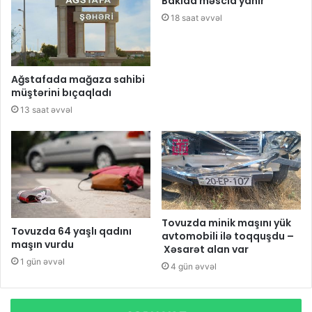
Bakıda məscid yanır
18 saat əvvəl
Ağstafada mağaza sahibi
müştərini bıçaqladı
13 saat əvvəl
Tovuzda minik maşını yük
Tovuzda 64 yaşlı qadını
avtomobili ilə toqquşdu –
maşın vurdu
Xəsarət alan var
1 gün əvvəl
4 gün əvvəl