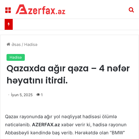
Menu
A
Əsas
/
Hadisə
Hadisə
Qazaxda ağır qəza – 4 nəfər
həyatını itirdi.
İyun 5, 2025
1
Qazax rayonunda ağır yol nəqliyyat hadisəsi ölümlə
nəticələnib.
AZERFAX.az
xəbər verir ki, hadisə rayonun
Abbasbəyli kəndində baş verib. Hərəkətdə olan “BMW”