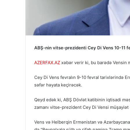
ABŞ-nin vitse-prezidenti Cey Di Vens 10-11 f
AZERFAX.AZ
xəbər verir ki, bu barədə Vensin 
Cey Di Vens fevralın 9-10 fevral tarixlərində E
səfər həyata keçirəcək.
Qeyd edək ki, ABŞ Dövlət katibinin iqtisadi m
zamanı vitse-prezident Cey Di Vensi müşayiət
Vens və Helberqin Ermənistan və Azərbaycana s
də “Beynəlxalq sülh və rifah naminə Tramp ma