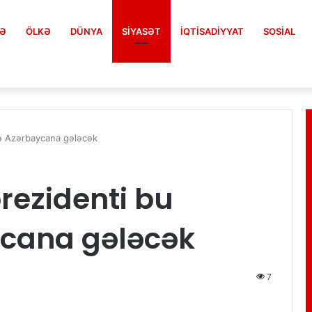
FƏ
ÖLKƏ
DÜNYA
SIYASƏT
İQTISADIYYAT
SOSIAL
də Azərbaycana gələcək
rezidenti bu
ycana gələcək
7