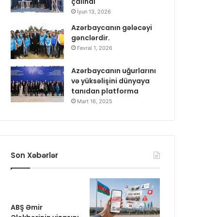
çalındı
İyun 13, 2026
Azərbaycanın gələcəyi
gənclərdir.
Fevral 1, 2026
Azərbaycanın uğurlarını
və yüksəlişini dünyaya
tanıdan platforma
Mart 16, 2025
Son Xəbərlər
ABŞ Əmir