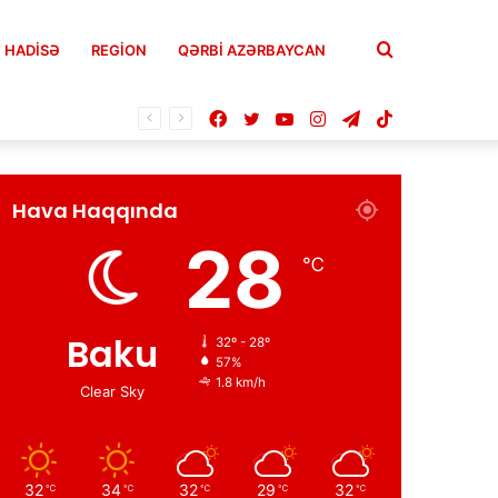
Axtar
HADISƏ
REGION
QƏRBİ AZƏRBAYCAN
Facebook
Twitter
YouTube
Instagram
Telegram
TikTok
Hava Haqqında
28
℃
Baku
32º - 28º
57%
1.8 km/h
Clear Sky
32
34
32
29
32
℃
℃
℃
℃
℃