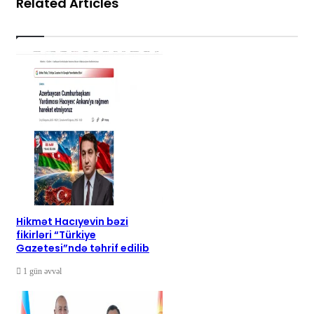
Related Articles
Hikmət Hacıyevin bəzi
fikirləri “Türkiye
Gazetesi”ndə təhrif edilib
1 gün əvvəl