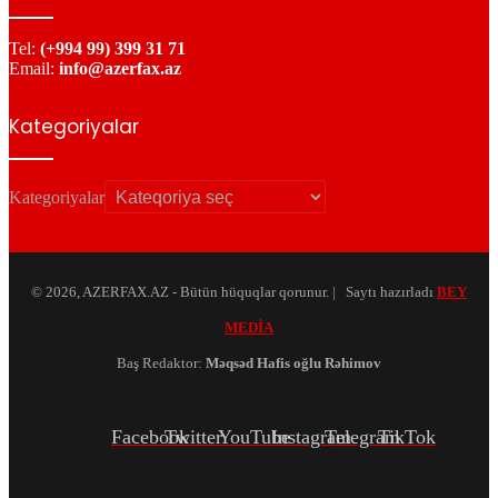
Tel:
(+994 99) 399 31 71
Email:
info@azerfax.az
Kategoriyalar
Kategoriyalar
© 2026, AZERFAX.AZ - Bütün hüquqlar qorunur. | Saytı hazırladı
BEY
MEDİA
Baş Redaktor:
Məqsəd Hafis oğlu Rəhimov
Facebook
Twitter
YouTube
Instagram
Telegram
TikTok