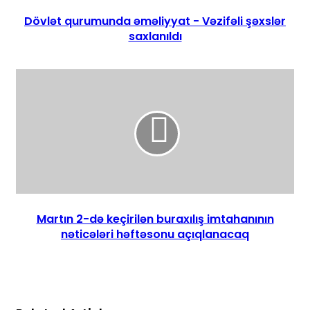
Dövlət qurumunda əməliyyat - Vəzifəli şəxslər
saxlanıldı
Martın 2-də keçirilən buraxılış imtahanının
nəticələri həftəsonu açıqlanacaq