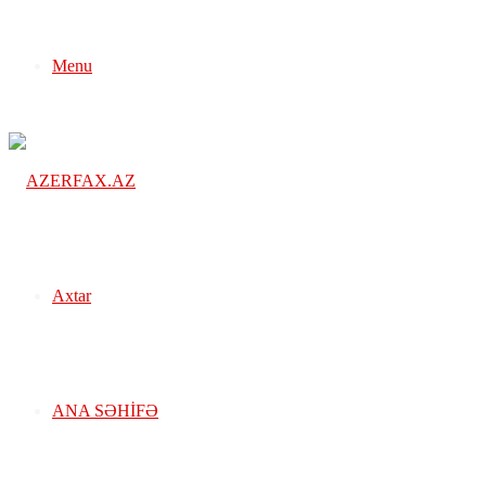
Menu
Axtar
ANA SƏHIFƏ