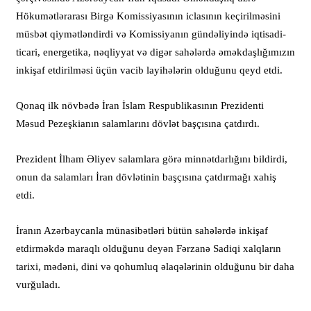
Hökumətlərarası Birgə Komissiyasının iclasının keçirilməsini
müsbət qiymətləndirdi və Komissiyanın gündəliyində iqtisadi-
ticari, energetika, nəqliyyat və digər sahələrdə əməkdaşlığımızın
inkişaf etdirilməsi üçün vacib layihələrin olduğunu qeyd etdi.
Qonaq ilk növbədə İran İslam Respublikasının Prezidenti
Məsud Pezeşkianın salamlarını dövlət başçısına çatdırdı.
Prezident İlham Əliyev salamlara görə minnətdarlığını bildirdi,
onun da salamları İran dövlətinin başçısına çatdırmağı xahiş
etdi.
İranın Azərbaycanla münasibətləri bütün sahələrdə inkişaf
etdirməkdə maraqlı olduğunu deyən Fərzanə Sadiqi xalqların
tarixi, mədəni, dini və qohumluq əlaqələrinin olduğunu bir daha
vurğuladı.