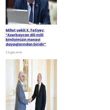
Millət vəkili X. Fətiyev:
“Azərbaycan dili milli
kimliyimizin mənəvi
dayaqlarından biridir”
6 gün əvvəl