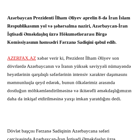
Azərbaycan Prezidenti İlham Əliyev aprelin 8-də İran İslam
Respublikasının yol və şəhərsalma naziri, Azərbaycan-İran
İqtisadi Əməkdaşlıq üzrə Hökumətlərarası Birgə
Komissiyasının həmsədri Fərzanə Sadiqini qəbul edib.
AZERFAX.AZ
xəbər verir ki, Prezident İlham Əliyev son
dövrlərdə Azərbaycanın və İranın yüksək səviyyəli nümayəndə
heyətlərinin qarşılıqlı səfərlərinin intensiv xarakter daşımasını
məmnunluqla qeyd edərək, bunun ölkələrimiz arasında
dostluğun möhkəmləndirilməsinə və ikitərəfli əməkdaşlığımızın
daha da inkişaf etdirilməsinə yaxşı imkan yaratdığını dedi.
Dövlət başçısı Fərzanə Sadiqinin Azərbaycana səfəri
çərçivəsində Azərbaycan-İran İqtisadi Əməkdaşlıq üzrə