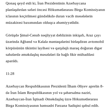
Qonaq qeyd etdi ki, İran Prezidentinin Azərbaycana
planlaşdırılan səfəri öncəsi Hökumətlərarası Birgə Komissiyanın
iclasının keçirilməsi gündəlikdə duran vacib məsələlərin
müzakirəsi baxımından olduqca əhəmiyyətlidir.
Görüşdə Şimal-Cənub nəqliyyat dəhlizinin inkişafı, Araz çayı
üzərində Ağbənd və Kəlalə məntəqələrini birləşdirən avtomobil
körpüsünün tikintisi layihəsi və qarşılıqlı maraq doğuran digər
sahələrdə əməkdaşlıq məsələləri ilə bağlı fikir mübadiləsi
aparıldı.
11:28
Azərbaycan Respublikasının Prezidenti İlham Əliyev aprelin 8-
də İran İslam Respublikasının yol və şəhərsalma naziri,
Azərbaycan-İran İqtisadi Əməkdaşlıq üzrə Hökumətlərarası
Birgə Komissiyasının həmsədri Fərzanə Sadiqini qəbul edib.