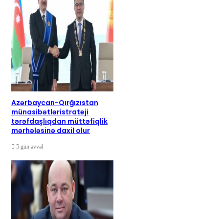
Azərbaycan-Qırğızıstan
münasibətləristrateji
tərəfdaşlıqdan müttəfiqlik
mərhələsinə daxil olur
5 gün əvvəl