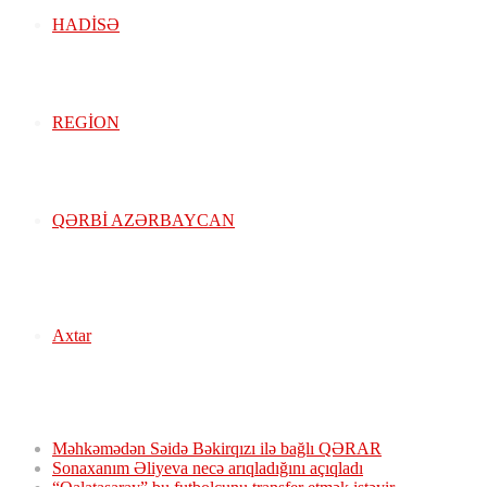
HADISƏ
REGION
QƏRBİ AZƏRBAYCAN
Axtar
Xəbər Lenti:
Məhkəmədən Səidə Bəkirqızı ilə bağlı QƏRAR
Sonaxanım Əliyeva necə arıqladığını açıqladı