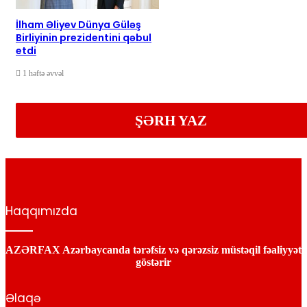
İlham Əliyev Dünya Güləş
Birliyinin prezidentini qəbul
etdi
1 həftə əvvəl
ŞƏRH YAZ
Haqqımızda
AZƏRFAX Azərbaycanda tərəfsiz və qərəzsiz müstəqil fəaliyyət
göstərir
Əlaqə