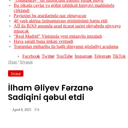
“Qalatasaray” bu futbolçunu transfer etmək istəyir
Bu ölkədə çaylar və göllər təhlükəli kimyəvi maddələrlə
çirkləndi
Paytaxtın bu ərazilərində qaz olmayacaq
40 yaşlı aktrisa özünəməxsus görünüşünü bərpa etdi
Aİİ ilə BƏƏ arasında azad ticarət sazişi oktyabrda qüvvəyə
minəcək
“Real Madrid” Vinisiusla yeni müqavilə imzaladı
Hava şəraiti buna imkan vermədi
Trampdan müharibə ilə bağlı dünyanın gözlədiyi açıqlama
Facebook
Twitter
YouTube
Instagram
Telegram
TikTok
Əsas
/
Siyasət
Siyasət
İlham Əliyev Fərzanə
Sadiqini qəbul etdi
Aprel 8, 2025
6