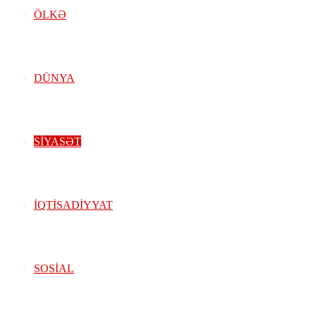
ÖLKƏ
DÜNYA
SIYASƏT
İQTISADIYYAT
SOSIAL