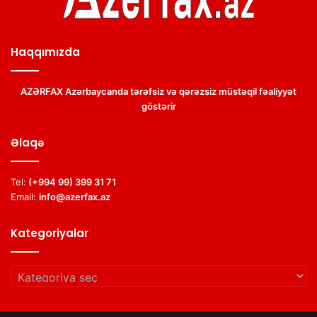
Haqqımızda
AZƏRFAX Azərbaycanda tərəfsiz və qərəzsiz müstəqil fəaliyyət
göstərir
Əlaqə
Tel:
(+994 99) 399 31 71
Email:
info@azerfax.az
Kategoriyalar
Kategoriyalar