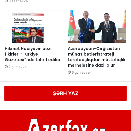
3 saat əvvəl
Hikmət Hacıyevin bəzi
Azərbaycan-Qırğızıstan
fikirləri “Türkiye
münasibətləristrateji
Gazetesi”ndə təhrif edilib
tərəfdaşlıqdan müttəfiqlik
mərhələsinə daxil olur
2 gün əvvəl
6 gün əvvəl
ŞƏRH YAZ