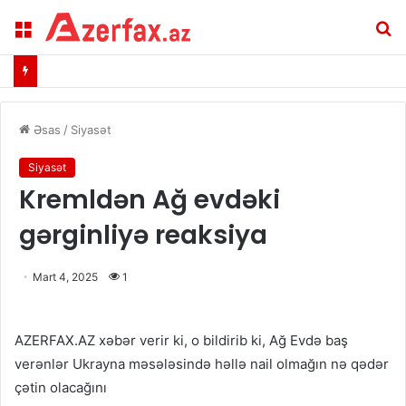
Menu
A
Əsas
/
Siyasət
Siyasət
Kremldən Ağ evdəki
gərginliyə reaksiya
Mart 4, 2025
1
AZERFAX.AZ xəbər verir ki, o bildirib ki, Ağ Evdə baş
verənlər Ukrayna məsələsində həllə nail olmağın nə qədər
çətin olacağını