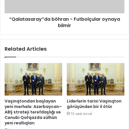
“Qalatasaray”da böhran - Futbolçular oynaya
bilmir
Related Articles
Vaşinqtondan başlayan
Liderlərin tarixi Vaşinqton
yeni mərhələ: Azərbaycan–
görüşündən bir il ötür
ABŞ strateji tərəfdaşlığı və
10 saat əvvəl
Cənubi Qafqazda sülhün
yeni reallıqları