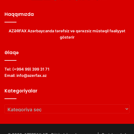
Haqqımızda
AZƏRFAX Azərbaycanda tərəfsiz və qərəzsiz müstəqil fəaliyyət
göstərir
Əlaqə
Tel:
(+994 99) 399 31 71
Email:
info@azerfax.az
Kategoriyalar
Kategoriyalar