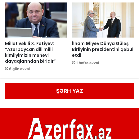
Millət vəkili X. Fətiyev:
İlham Əliyev Dünya Güləş
“Azərbaycan dili milli
Birliyinin prezidentini qəbul
kimliyimizin mənəvi
etdi
dayaqlarından biridir”
1 həftə əvvəl
6 gün əvvəl
ŞƏRH YAZ