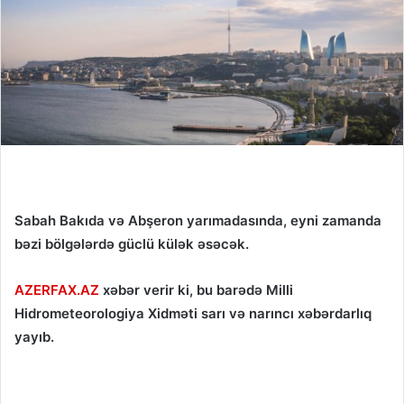
Sabah Bakıda və Abşeron yarımadasında, eyni zamanda
bəzi bölgələrdə güclü külək əsəcək.
AZERFAX.AZ
xəbər verir ki, bu barədə Milli
Hidrometeorologiya Xidməti sarı və narıncı xəbərdarlıq
yayıb.