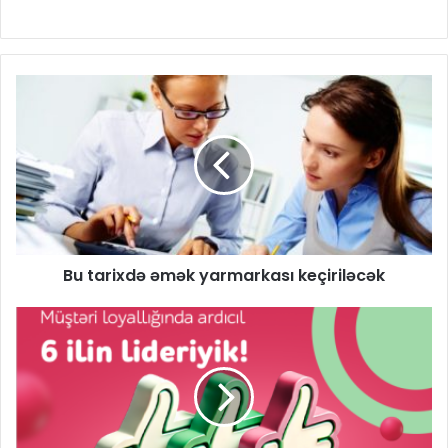
Bu tarixdə əmək yarmarkası keçiriləcək