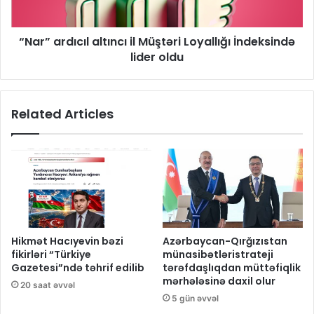
​“Nar” ardıcıl altıncı il Müştəri Loyallığı İndeksində
lider oldu
Related Articles
Hikmət Hacıyevin bəzi
Azərbaycan-Qırğızıstan
fikirləri “Türkiye
münasibətləristrateji
Gazetesi”ndə təhrif edilib
tərəfdaşlıqdan müttəfiqlik
mərhələsinə daxil olur
20 saat əvvəl
5 gün əvvəl