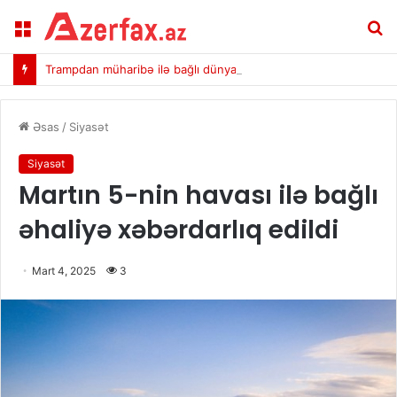
Menu
A
Trampdan müharibə ilə bağlı dünyanın gözlədiyi açıqlama
Əsas
/
Siyasət
Siyasət
Martın 5-nin havası ilə bağlı
əhaliyə xəbərdarlıq edildi
Mart 4, 2025
3