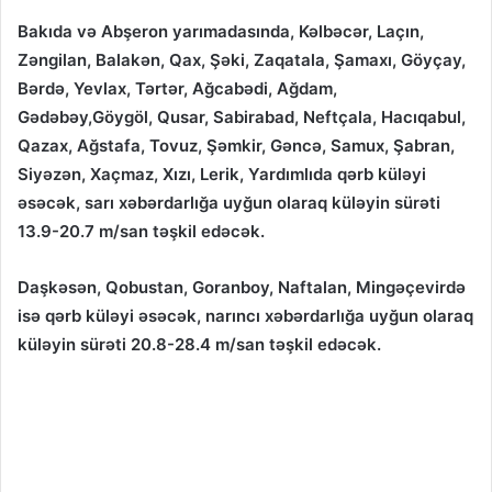
Bakıda və Abşeron yarımadasında, Kəlbəcər, Laçın,
Zəngilan, Balakən, Qax, Şəki, Zaqatala, Şamaxı, Göyçay,
Bərdə, Yevlax, Tərtər, Ağcabədi, Ağdam,
Gədəbəy,Göygöl, Qusar, Sabirabad, Neftçala, Hacıqabul,
Qazax, Ağstafa, Tovuz, Şəmkir, Gəncə, Samux, Şabran,
Siyəzən, Xaçmaz, Xızı, Lerik, Yardımlıda qərb küləyi
əsəcək, sarı xəbərdarlığa uyğun olaraq küləyin sürəti
13.9-20.7 m/san təşkil edəcək.
Daşkəsən, Qobustan, Goranboy, Naftalan, Mingəçevirdə
isə qərb küləyi əsəcək, narıncı xəbərdarlığa uyğun olaraq
küləyin sürəti 20.8-28.4 m/san təşkil edəcək.