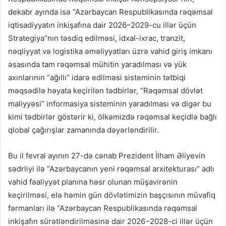
dekabr ayında isə “Azərbaycan Respublikasında rəqəmsal
iqtisadiyyatın inkişafına dair 2026–2029-cu illər üçün
Strategiya”nın təsdiq edilməsi, idxal-ixrac, tranzit,
nəqliyyat və logistika əməliyyatları üzrə vahid giriş imkanı
əsasında tam rəqəmsal mühitin yaradılması və yük
axınlarının “ağıllı” idarə edilməsi sisteminin tətbiqi
məqsədilə həyata keçirilən tədbirlər, “Rəqəmsal dövlət
maliyyəsi” informasiya sisteminin yaradılması və digər bu
kimi tədbirlər göstərir ki, ölkəmizdə rəqəmsal keçidlə bağlı
qlobal çağırışlar zamanında dəyərləndirilir.
Bu il fevral ayının 27-də cənab Prezident İlham Əliyevin
sədrliyi ilə “Azərbaycanın yeni rəqəmsal arxitekturası” adlı
vahid fəaliyyət planına həsr olunan müşavirənin
keçirilməsi, elə həmin gün dövlətimizin başçısının müvafiq
fərmanları ilə “Azərbaycan Respublikasında rəqəmsal
inkişafın sürətləndirilməsinə dair 2026−2028-ci illər üçün