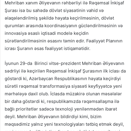
Mehriban xanım Əliyevanın rəhbərliyi ilə Rəqəmsal İnkişaf
Şurası isə bu sahədə dövlət siyasətinin vahid və
əlaqələndirilmiş şəkildə həyata keçirilməsinin, dövlət
qurumları arasında koordinasiyanın gücləndirilməsinin və
innovasiya əsaslı iqtisadi modelə keçidin
sürətləndirilməsinin əsasını təmin edir. Fəaliyyət Planının
icrası Şuranın əsas fəaliyyət istiqamətidir.
İyunun 29-da Birinci vitse-prezident Mehriban Əliyevanın
sədrliyi ilə keçirilən Rəqəmsal İnkişaf Şurasının ilk iclası da
göstərdi ki, Azərbaycan Respublikasının həyata keçirdiyi
sürətli rəqəmsal transformasiya siyasəti keyfiyyətcə yeni
mərhələyə daxil olub. İclasda müzakirə olunan məsələlər
bir daha göstərdi ki, respublikamızda rəqəmsallaşma ilə
bağlı prioritetlər sadəcə texnoloji yenilənmədən ibarət
deyil. Mehriban Əliyevanın bildirdiyi kimi, bizim
məqsədimiz yalnız yeni texnologiyaları tətbiq etmək deyil,