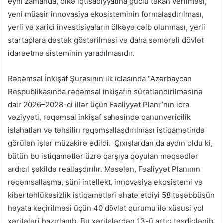
eyni zamanda, ölkə iqtisadiyyatına güclü təkan verilməsi,
yeni müasir innovasiya ekosisteminin formalaşdırılması,
yerli və xarici investisiyaların ölkəyə cəlb olunması, yerli
startaplara dəstək göstərilməsi və daha səmərəli dövlət
idarəetmə sisteminin yaradılmasıdır.
Rəqəmsal İnkişaf Şurasının ilk iclasında “Azərbaycan
Respublikasında rəqəmsal inkişafın sürətləndirilməsinə
dair 2026–2028-ci illər üçün Fəaliyyət Planı”nın icra
vəziyyəti, rəqəmsal inkişaf sahəsində qanunvericilik
islahatları və təhsilin rəqəmsallaşdırılması istiqamətində
görülən işlər müzakirə edildi. Çıxışlardan da aydın oldu ki,
bütün bu istiqamətlər üzrə qarşıya qoyulan məqsədlər
ardıcıl şəkildə reallaşdırılır. Məsələn, Fəaliyyət Planının
rəqəmsallaşma, süni intellekt, innovasiya ekosistemi və
kibertəhlükəsizlik istiqamətləri əhatə etdiyi 58 təşəbbüsün
həyata keçirilməsi üçün 40 dövlət qurumu ilə xüsusi yol
xəritələri hazırlanıb. Bu xəritələrdən 13-ü artıq təsdiqlənib