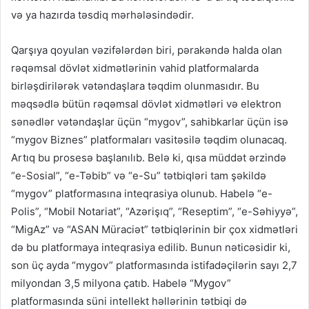
və ya hazırda təsdiq mərhələsindədir.
Qarşıya qoyulan vəzifələrdən biri, pərakəndə halda olan
rəqəmsal dövlət xidmətlərinin vahid platformalarda
birləşdirilərək vətəndaşlara təqdim olunmasıdır. Bu
məqsədlə bütün rəqəmsal dövlət xidmətləri və elektron
sənədlər vətəndaşlar üçün “mygov”, sahibkarlar üçün isə
“mygov Biznes” platformaları vasitəsilə təqdim olunacaq.
Artıq bu prosesə başlanılıb. Belə ki, qısa müddət ərzində
“e-Sosial”, “e-Təbib” və “e-Su” tətbiqləri tam şəkildə
“mygov” platformasına inteqrasiya olunub. Habelə “e-
Polis”, “Mobil Notariat”, “Azərişıq”, “Reseptim”, “e-Səhiyyə”,
“MigAz” və “ASAN Müraciət” tətbiqlərinin bir çox xidmətləri
də bu platformaya inteqrasiya edilib. Bunun nəticəsidir ki,
son üç ayda “mygov” platformasında istifadəçilərin sayı 2,7
milyondan 3,5 milyona çatıb. Habelə “Mygov”
platformasında süni intellekt həllərinin tətbiqi də