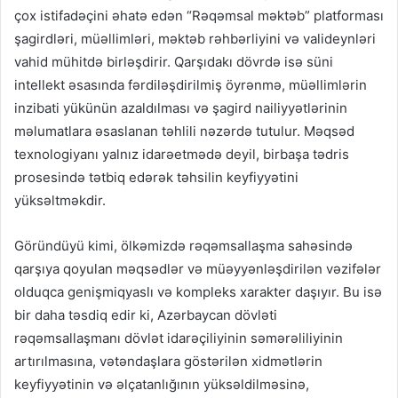
çox istifadəçini əhatə edən “Rəqəmsal məktəb” platforması
şagirdləri, müəllimləri, məktəb rəhbərliyini və valideynləri
vahid mühitdə birləşdirir. Qarşıdakı dövrdə isə süni
intellekt əsasında fərdiləşdirilmiş öyrənmə, müəllimlərin
inzibati yükünün azaldılması və şagird nailiyyətlərinin
məlumatlara əsaslanan təhlili nəzərdə tutulur. Məqsəd
texnologiyanı yalnız idarəetmədə deyil, birbaşa tədris
prosesində tətbiq edərək təhsilin keyfiyyətini
yüksəltməkdir.
Göründüyü kimi, ölkəmizdə rəqəmsallaşma sahəsində
qarşıya qoyulan məqsədlər və müəyyənləşdirilən vəzifələr
olduqca genişmiqyaslı və kompleks xarakter daşıyır. Bu isə
bir daha təsdiq edir ki, Azərbaycan dövləti
rəqəmsallaşmanı dövlət idarəçiliyinin səmərəliliyinin
artırılmasına, vətəndaşlara göstərilən xidmətlərin
keyfiyyətinin və əlçatanlığının yüksəldilməsinə,