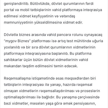
genişləndirilib. Bütövlükdə, dövlət qurumlarının fərdi
portal və mobil tətbiqlərinin vahid platformaya inteqrasiya
edilməsi xidmət keyfiyyətinin və vətəndaş
məmnuniyyətinin yüksəldilməsinə xidmət edir.
Dövlətlə biznes arasında vahid pəncərə rolunu oynayacaq
“mygov Biznes” platforması isə artıq test mühitində uğurla
yoxlanılıb və bir sıra dövlət qurumlarının xidmətlərinin
platformaya inteqrasiyasına başlanılıb. Bu platforma
sahibkarlar üçün bütün dövlət xidmətlərinin vahid
məkandan təqdim edilməsini təmin edəcək.
Rəqəmsallaşma istiqamətində əsas məqsədlərdən biri
tətbiqlərin inteqrasiyası ilə yanaşı, hazırda rəqəmsal
olmayan xidmətlərin rəqəmsallaşdırılması və proseslərin
optimallaşdırılması ilə bağlıdır. Bu yanaşma çərçivəsində
bəzi xidmətlər, məsələn yaşa görə əmək pensiyasının,