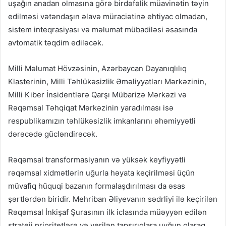
uşağın anadan olmasına görə birdəfəlik müavinətin təyin
edilməsi vətəndaşın əlavə müraciətinə ehtiyac olmadan,
sistem inteqrasiyası və məlumat mübadiləsi əsasında
avtomatik təqdim ediləcək.
Milli Məlumat Hövzəsinin, Azərbaycan Dayanıqlılıq
Klasterinin, Milli Təhlükəsizlik Əməliyyatları Mərkəzinin,
Milli Kiber İnsidentlərə Qarşı Mübarizə Mərkəzi və
Rəqəmsal Təhqiqat Mərkəzinin yaradılması isə
respublikamızın təhlükəsizlik imkanlarını əhəmiyyətli
dərəcədə gücləndirəcək.
Rəqəmsal transformasiyanın və yüksək keyfiyyətli
rəqəmsal xidmətlərin uğurla həyata keçirilməsi üçün
müvafiq hüquqi bazanın formalaşdırılması da əsas
şərtlərdən biridir. Mehriban Əliyevanın sədrliyi ilə keçirilən
Rəqəmsal İnkişaf Şurasının ilk iclasında müəyyən edilən
strateji prioritetlərə və verilən tapşırıqlara uyğun olaraq