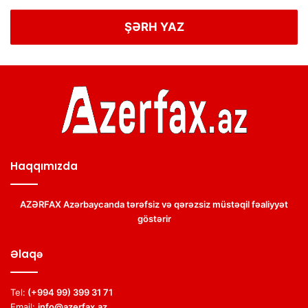
ŞƏRH YAZ
Haqqımızda
AZƏRFAX Azərbaycanda tərəfsiz və qərəzsiz müstəqil fəaliyyət
göstərir
Əlaqə
Tel:
(+994 99) 399 31 71
Email:
info@azerfax.az