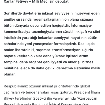
Xanlar Fətiyev
–
Milli Məclisin deputatı
Son illərdə dövlətlərin inkişaf səviyyəsini müəyyən edən
amillər sırasında rəqəmsallaşmanın ön plana çıxması
bütün dünyada qəbul edilən həqiqətdir. İnformasiya-
kommunikasiya texnologiyalarının sürətli inkişafı və süni
intellektin yaratdığı imkanlar cəmiyyət həyatının bütün
sahələrində yeni yanaşmalar formalaşdırıb. Reallıq da
ondan ibarətdir ki, rəqəmsal transformasiyanı uğurla
həyata keçirən ölkələr daha yüksək iqtisadi artım
tempinə, daha rəqabət qabiliyyətli və əlverişli biznes
mühitinə, eləcə də daha çevik idarəetmə sisteminə malik
olurlar.
Respublikamız özünün inkişaf prioritetlərində qlobal
çağırışları və tendensiyaları əsas götürür. Prezident İlham
Əliyev tərəfindən 2025-ci ilin yanvar ayında “Azərbaycan
Respublikasında Rəqəmsal İnkişaf Konsepsiyası”nın,