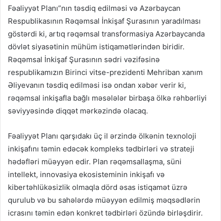
Fəaliyyət Planı”nın təsdiq edilməsi və Azərbaycan
Respublikasının Rəqəmsal İnkişaf Şurasının yaradılması
göstərdi ki, artıq rəqəmsal transformasiya Azərbaycanda
dövlət siyasətinin mühüm istiqamətlərindən biridir.
Rəqəmsal İnkişaf Şurasının sədri vəzifəsinə
respublikamızın Birinci vitse-prezidenti Mehriban xanım
Əliyevanın təsdiq edilməsi isə ondan xəbər verir ki,
rəqəmsal inkişafla bağlı məsələlər birbaşa ölkə rəhbərliyi
səviyyəsində diqqət mərkəzində olacaq.
Fəaliyyət Planı qarşıdakı üç il ərzində ölkənin texnoloji
inkişafını təmin edəcək kompleks tədbirləri və strateji
hədəfləri müəyyən edir. Plan rəqəmsallaşma, süni
intellekt, innovasiya ekosisteminin inkişafı və
kibertəhlükəsizlik olmaqla dörd əsas istiqamət üzrə
qurulub və bu sahələrdə müəyyən edilmiş məqsədlərin
icrasını təmin edən konkret tədbirləri özündə birləşdirir.