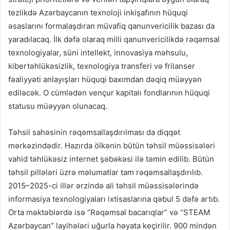
tezlikdə Azərbaycanın texnoloji inkişafının hüquqi
əsaslarını formalaşdıran müvafiq qanunvericilik bazası da
yaradılacaq. İlk dəfə olaraq milli qanunvericilikdə rəqəmsal
texnologiyalar, süni intellekt, innovasiya məhsulu,
kibertəhlükəsizlik, texnologiya transferi və frilanser
fəaliyyəti anlayışları hüquqi baxımdan dəqiq müəyyən
ediləcək. O cümlədən vençur kapitalı fondlarının hüquqi
statusu müəyyən olunacaq.
Təhsil sahəsinin rəqəmsallaşdırılması da diqqət
mərkəzindədir. Hazırda ölkənin bütün təhsil müəssisələri
vahid təhlükəsiz internet şəbəkəsi ilə təmin edilib. Bütün
təhsil pillələri üzrə məlumatlar tam rəqəmsallaşdırılıb.
2015–2025-ci illər ərzində ali təhsil müəssisələrində
informasiya texnologiyaları ixtisaslarına qəbul 5 dəfə artıb.
Orta məktəblərdə isə “Rəqəmsal bacarıqlar” və “STEAM
Azərbaycan” layihələri uğurla həyata keçirilir. 900 mindən