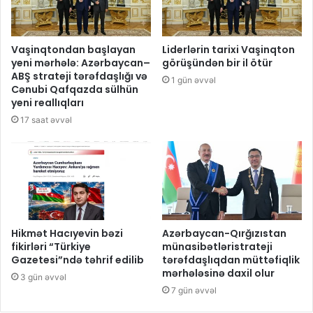
Vaşinqtondan başlayan
Liderlərin tarixi Vaşinqton
yeni mərhələ: Azərbaycan–
görüşündən bir il ötür
ABŞ strateji tərəfdaşlığı və
1 gün əvvəl
Cənubi Qafqazda sülhün
yeni reallıqları
17 saat əvvəl
Hikmət Hacıyevin bəzi
Azərbaycan-Qırğızıstan
fikirləri “Türkiye
münasibətləristrateji
Gazetesi”ndə təhrif edilib
tərəfdaşlıqdan müttəfiqlik
mərhələsinə daxil olur
3 gün əvvəl
7 gün əvvəl