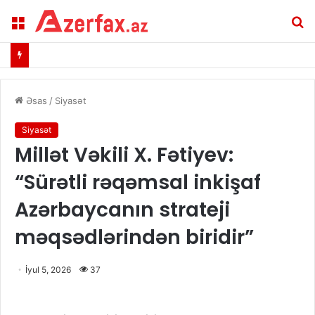
Menu
A
Əsas
/
Siyasət
Siyasət
Millət Vəkili X. Fətiyev:
“Sürətli rəqəmsal inkişaf
Azərbaycanın strateji
məqsədlərindən biridir”
İyul 5, 2026
37