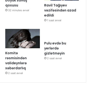
böyük savaş
Ravil Tağıyev
qoxusu
vəzifəsindən azad
32 minutes əvvəl
edildi
1 saat əvvəl
Pulu evdə bu
yerlərdə
Komitə
gizlətməyin
rəsmisindən
2 saat əvvəl
valideynlərə
xəbərdarlıq
2 saat əvvəl