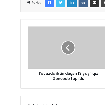
Paylaş
Tovuzda iktin düşən 13 yaşlı qız
Gəncədə tapıldı.