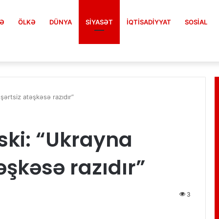
FƏ
ÖLKƏ
DÜNYA
SIYASƏT
İQTISADIYYAT
SOSIAL
şərtsiz atəşkəsə razıdır”
ski: “Ukrayna
əşkəsə razıdır”
3