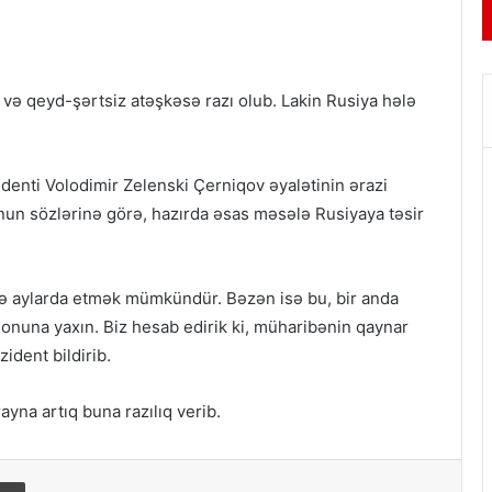
 və qeyd-şərtsiz atəşkəsə razı olub. Lakin Rusiya hələ
denti Volodimir Zelenski Çerniqov əyalətinin ərazi
Onun sözlərinə görə, hazırda əsas məsələ Rusiyaya təsir
də aylarda etmək mümkündür. Bəzən isə bu, bir anda
sonuna yaxın. Biz hesab edirik ki, müharibənin qaynar
ident bildirib.
yna artıq buna razılıq verib.
ail
Print