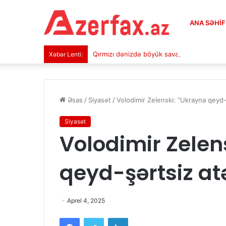
ANA SƏHI
Qırmızı dənizdə böyük savaş qoxusu
Xəbər Lenti:
Əsas
/
Siyasət
/
Volodimir Zelenski: “Ukrayna qeyd-
Siyasət
Volodimir Zelen
qeyd-şərtsiz at
Aprel 4, 2025
Facebook
Twitter
LinkedIn