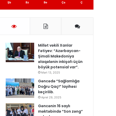
Şb
Bz
Be
Ça
Ç
Millət vəkili Xanlar
Fətiyev: “Azərbaycan-
Şimali Makedoniya
əlaqələnin inkişafı üçün
böyük potensial var”.
Mart 13, 2025
Gəncədə “Sağlamlığa
Doğru Qaç!” layihəsi
keçirilib.
Aprel 29, 2025
Gəncənin 16 saylı
məktəbində “Son zəng”