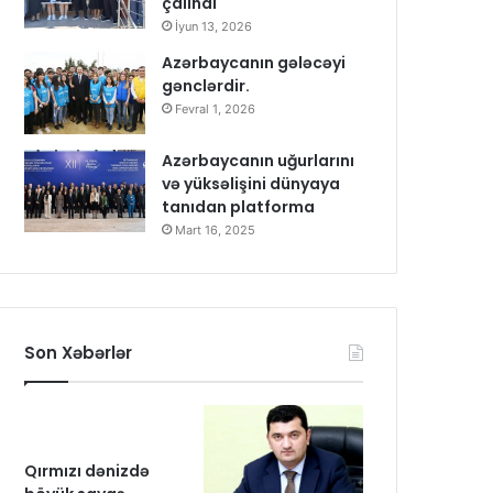
çalındı
İyun 13, 2026
Azərbaycanın gələcəyi
gənclərdir.
Fevral 1, 2026
Azərbaycanın uğurlarını
və yüksəlişini dünyaya
tanıdan platforma
Mart 16, 2025
Son Xəbərlər
Qırmızı dənizdə