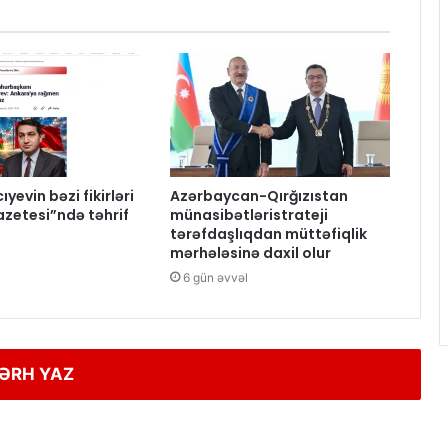
yevin bəzi fikirləri
Azərbaycan-Qırğızıstan
azetesi”ndə təhrif
münasibətləristrateji
tərəfdaşlıqdan müttəfiqlik
mərhələsinə daxil olur
6 gün əvvəl
ƏRH YAZ