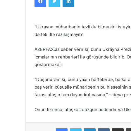
“Ukrayna müharibənin tezliklə bitməsini istəyir
də təkliflə razılaşmayıb”.
AZERFAX.az xəbər verir ki, bunu Ukrayna Prezi
icmalarının rəhbərləri ilə görüşündə bildirib. 
göstərməkdir:
“Düşünürəm ki, bunu yaxın həftələrdə, bəlkə 
baş verir, xüsusilə müharibənin bu hissəsinin 
fazası atəşin tam dayandırılmasıdır,” – deyə prez
Onun fikrincə, atəşkəs düzgün addımdır və Ukra
Facebook
Twitter
LinkedIn
VKontakte
Share via Em