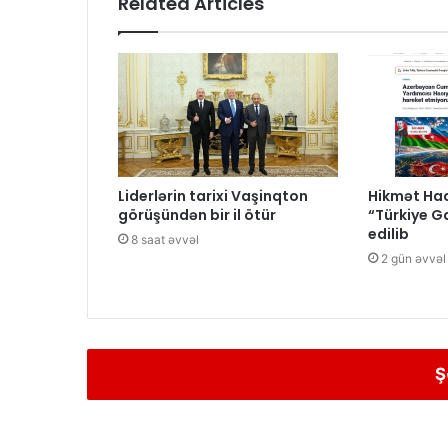
Related Articles
Liderlərin tarixi Vaşinqton
Hikmət Hacı
görüşündən bir il ötür
“Türkiye G
edilib
8 saat əvvəl
2 gün əvvəl
Ş