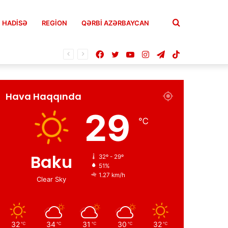
Axtar
HADISƏ
REGION
QƏRBİ AZƏRBAYCAN
Facebook
Twitter
YouTube
Instagram
Telegram
TikTok
Hava Haqqında
29
℃
Baku
32º - 29º
51%
1.27 km/h
Clear Sky
32
34
31
30
32
℃
℃
℃
℃
℃