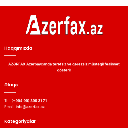
Haqqımızda
AZƏRFAX Azərbaycanda tərəfsiz və qərəzsiz müstəqil fəaliyyət
göstərir
Əlaqə
Tel:
(+994 99) 399 31 71
Email:
info@azerfax.az
Kategoriyalar