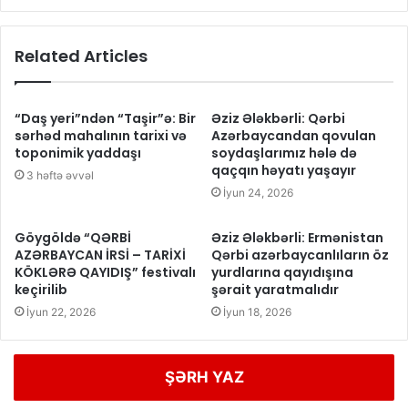
Related Articles
“Daş yeri”ndən “Taşir”ə: Bir
Əziz Ələkbərli: Qərbi
sərhəd mahalının tarixi və
Azərbaycandan qovulan
toponimik yaddaşı
soydaşlarımız hələ də
qaçqın həyatı yaşayır
3 həftə əvvəl
İyun 24, 2026
Göygöldə “QƏRBİ
Əziz Ələkbərli: Ermənistan
AZƏRBAYCAN İRSİ – TARİXİ
Qərbi azərbaycanlıların öz
KÖKLƏRƏ QAYIDIŞ” festivalı
yurdlarına qayıdışına
keçirilib
şərait yaratmalıdır
İyun 22, 2026
İyun 18, 2026
ŞƏRH YAZ