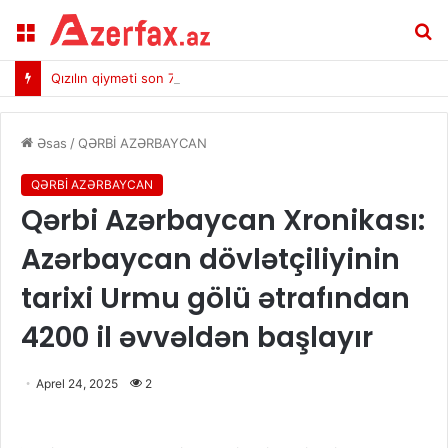
Menu
A
Qızılın qiyməti son 7 həftənin ən yüksək həddinə çatdı
Əsas
/
QƏRBİ AZƏRBAYCAN
QƏRBİ AZƏRBAYCAN
Qərbi Azərbaycan Xronikası:
Azərbaycan dövlətçiliyinin
tarixi Urmu gölü ətrafından
4200 il əvvəldən başlayır
Aprel 24, 2025
2