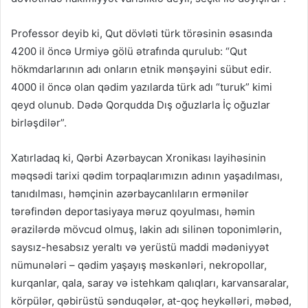
Professor deyib ki, Qut dövləti türk törəsinin əsasında
4200 il öncə Urmiyə gölü ətrafında qurulub: “Qut
hökmdarlarının adı onların etnik mənşəyini sübut edir.
4000 il öncə olan qədim yazılarda türk adı “turuk” kimi
qeyd olunub. Dədə Qorqudda Dış oğuzlarla İç oğuzlar
birləşdilər”.
Xatırladaq ki, Qərbi Azərbaycan Xronikası layihəsinin
məqsədi tarixi qədim torpaqlarımızın adının yaşadılması,
tanıdılması, həmçinin azərbaycanlıların ermənilər
tərəfindən deportasiyaya məruz qoyulması, həmin
ərazilərdə mövcud olmuş, lakin adı silinən toponimlərin,
saysız-hesabsız yeraltı və yerüstü maddi mədəniyyət
nümunələri – qədim yaşayış məskənləri, nekropollar,
kurqanlar, qala, saray və istehkam qalıqları, karvansaralar,
körpülər, qəbirüstü sənduqələr, at-qoç heykəlləri, məbəd,