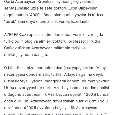
Qərbi Azərbaycan Xronikası layihəsi çərçivəsində
sənətşünaslıq üzrə fəlsəfə doktoru Elçin Əlibəylinin
təqdimatında “4000 il öncə olan qədim yazılarda türk adı
“turuk” kimi qeyd olunub” adlı veriliş hazırlanıb.
AZERFAX.az report-a istinadən xəbər verir ki, verilişdə
türkoloq, filologiya elmləri doktoru, professor Firudin
Cəlilov türk və Azərbaycan millətinin tarixi və
dövlətçiliyindən danışıb.
O bildirib ki, bizə monqoloid damğası yapışdırırlar: “Altay
nəzəriyyəsi qondarmadır, türklər Altaydan gəlmə deyil.
Bizim koreyalı, yapon, monqollarla qohumluğumuz yoxdur.
Urmu nəzəriyyəsi türklərin Azərbaycanın ən qədim əhalisi
olduğunu sübut edir. İlk Azərbaycan dövləti 4200 il bundan
öncə qurulub. Azərbaycan dövlətçiliyinin tarixi Urmu gölü
ətrafından 4200 il əvvəldən başlayır. İlk Azərbaycan
dövlətində hakimiyyət varisliklə deyil, seçki ilə dəyişirdi”.