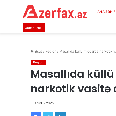
ANA SƏHI
Xəbər Lenti:
Əsas
/
Region
/
Masallıda küllü miqdarda narkotik v
Region
Masallıda küll
narkotik vasitə
Aprel 5, 2025
Facebook
Twitter
LinkedIn