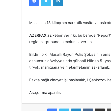
Masallıda 13 kiloqram narkotik vasitə və psixo
AZERFAX.az
xəbər verir ki, bu barədə “Report”
regional qrupundan məlumat verilib.
Bildirilib ki, Masallı Rayon Polis Şöbəsinin əmə
qanunsuz dövriyyəsində şübhəli bilinən 51 yaşl
tiryək, marixuana və metamfetamin aşkarlanıb.
Faktla bağlı cinayət işi başlanılıb, İ.Şahbazov 
Araşdırma aparılır.
Facebook
Twitter
LinkedIn
VKontakte
Share via Em