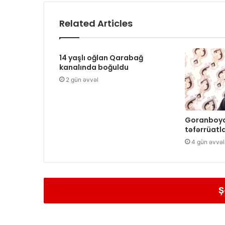
Related Articles
14 yaşlı oğlan Qarabağ
kanalında boğuldu
2 gün əvvəl
Goranboyda
təfərrüatla
4 gün əvvəl
Ş