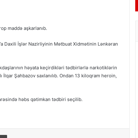
trop maddə aşkarlanıb.
a Daxili İşlər Nazirliyinin Mətbuat Xidmətinin Lənkəran
kdaşlarının həyata keçirdikləri tədbirlərlə narkotiklərin
ı İlqar Şahbazov saxlanılıb. Ondan 13 kiloqram heroin,
barəsində həbs qətimkan tədbiri seçilib.
ail
Print