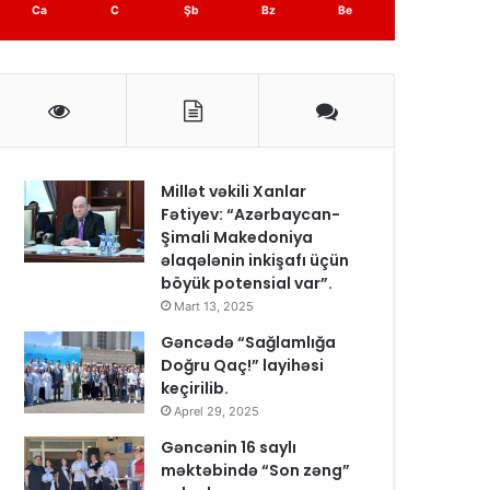
Ca
C
Şb
Bz
Be
Millət vəkili Xanlar
Fətiyev: “Azərbaycan-
Şimali Makedoniya
əlaqələnin inkişafı üçün
böyük potensial var”.
Mart 13, 2025
Gəncədə “Sağlamlığa
Doğru Qaç!” layihəsi
keçirilib.
Aprel 29, 2025
Gəncənin 16 saylı
məktəbində “Son zəng”