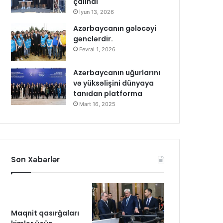
çalındı
İyun 13, 2026
Azərbaycanın gələcəyi
gənclərdir.
Fevral 1, 2026
Azərbaycanın uğurlarını
və yüksəlişini dünyaya
tanıdan platforma
Mart 16, 2025
Son Xəbərlər
Maqnit qasırğaları