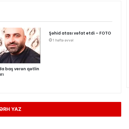
Şəhid atası vəfat etdi – FOTO
1 həftə əvvəl
 baş verən qətlin
rı
ƏRH YAZ