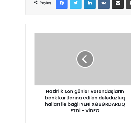
Paylaş
Nazirlik son günlər vətəndaşların
bank kartlarına edilən dələduzluq
halları ilə bağlı YENİ XƏBƏRDARLIQ
ETDİ - VİDEO