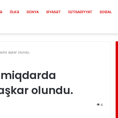
FƏ
ÖLKƏ
DÜNYA
SIYASƏT
İQTISADIYYAT
SOSIAL
asitə aşkar olundu.
ü miqdarda
 aşkar olundu.
4