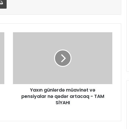
Yaxın günlərdə müavinət və
pensiyalar nə qədər artacaq - TAM
SİYAHI