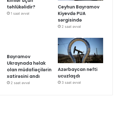
kimlər üçün
Ceyhun Bayramov
təhlükəlidir?
Kiyevdə PUA
1 saat əvvəl
sərgisində
2 saat əvvəl
Bayramov
Ukraynada həlak
Azərbaycan nefti
olan müdafiəçilərin
ucuzlaşdı
xatirəsini andı
3 saat əvvəl
2 saat əvvəl