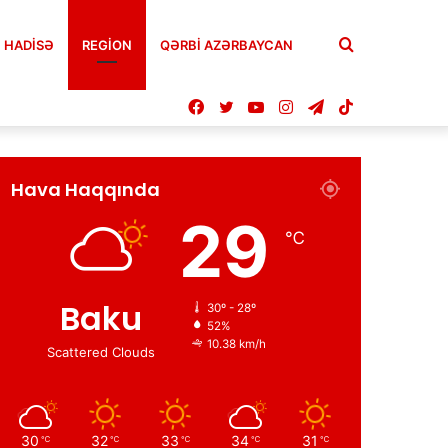
Axtar
HADISƏ
REGION
QƏRBİ AZƏRBAYCAN
Facebook
Twitter
YouTube
Instagram
Telegram
TikTok
Hava Haqqında
29
℃
Baku
30º - 28º
52%
10.38 km/h
Scattered Clouds
30
32
33
34
31
℃
℃
℃
℃
℃