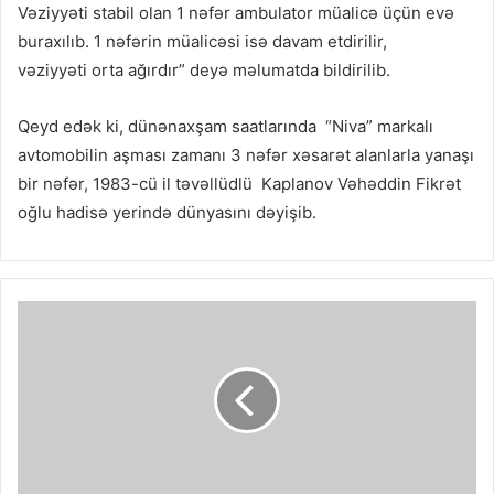
Vəziyyəti stabil olan 1 nəfər ambulator müalicə üçün evə
buraxılıb. 1 nəfərin müalicəsi isə davam etdirilir,
vəziyyəti orta ağırdır” deyə məlumatda bildirilib.
Qeyd edək ki, dünənaxşam saatlarında “Niva” markalı
avtomobilin aşması zamanı 3 nəfər xəsarət alanlarla yanaşı
bir nəfər, 1983-cü il təvəllüdlü Kaplanov Vəhəddin Fikrət
oğlu hadisə yerində dünyasını dəyişib.