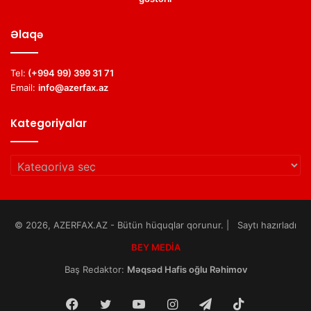
Əlaqə
Tel:
(+994 99) 399 31 71
Email:
info@azerfax.az
Kategoriyalar
Kategoriyalar
© 2026, AZERFAX.AZ - Bütün hüquqlar qorunur. | Saytı hazırladı
BEY MEDİA
Baş Redaktor:
Məqsəd Hafis oğlu Rəhimov
Facebook
Twitter
YouTube
Instagram
Telegram
TikTok