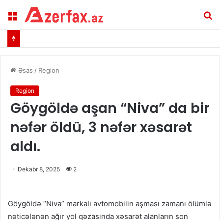
Menu
A
Əsas
/
Region
Region
Göygöldə aşan “Niva” da bir
nəfər öldü, 3 nəfər xəsarət
aldı.
Dekabr 8, 2025
2
Göygöldə “Niva” markalı avtomobilin aşması zamanı ölümlə
nəticələnən ağır yol qəzasında xəsarət alanların son