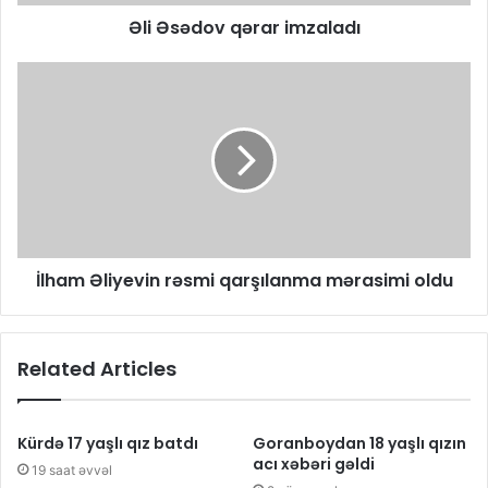
Əli Əsədov qərar imzaladı
İlham Əliyevin rəsmi qarşılanma mərasimi oldu
Related Articles
Kürdə 17 yaşlı qız batdı
Goranboydan 18 yaşlı qızın
acı xəbəri gəldi
19 saat əvvəl