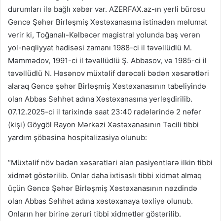
durumları ilə bağlı xəbər var. AZERFAX.az-ın yerli bürosu
Gəncə Şəhər Birləşmiş Xəstəxanasına istinadən məlumat
verir ki, Toğanalı-Kəlbəcər magistral yolunda baş verən
yol-nəqliyyat hadisəsi zamanı 1988-ci il təvəllüdlü M.
Məmmədov, 1991-ci il təvəllüdlü Ş. Abbasov, və 1985-ci il
təvəllüdlü N. Həsənov müxtəlif dərəcəli bədən xəsarətləri
alaraq Gəncə şəhər Birləşmiş Xəstəxanasının tabeliyində
olan Abbas Səhhət adına Xəstəxanasına yerləşdirilib.
07.12.2025-ci il tarixində saat 23:40 radələrində 2 nəfər
(kişi) Göygöl Rayon Mərkəzi Xəstəxanasının Təcili tibbi
yardım şöbəsinə hospitalizasiya olunub:
“Müxtəlif növ bədən xəsarətləri alan pasiyentlərə ilkin tibbi
xidmət göstərilib. Onlar daha ixtisaslı tibbi xidmət almaq
üçün Gəncə Şəhər Birləşmiş Xəstəxanasının nəzdində
olan Abbas Səhhət adına xəstəxanaya təxliyə olunub.
Onların hər birinə zəruri tibbi xidmətlər göstərilib.