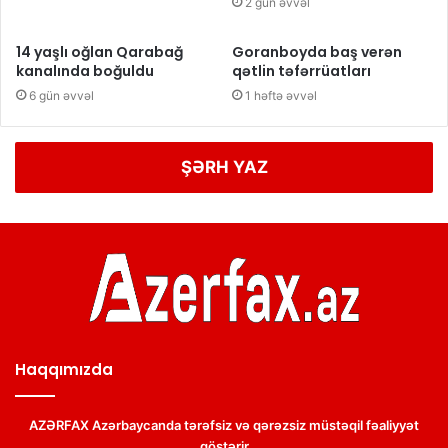
2 gün əvvəl
14 yaşlı oğlan Qarabağ
Goranboyda baş verən
kanalında boğuldu
qətlin təfərrüatları
6 gün əvvəl
1 həftə əvvəl
ŞƏRH YAZ
Haqqımızda
AZƏRFAX Azərbaycanda tərəfsiz və qərəzsiz müstəqil fəaliyyət
göstərir