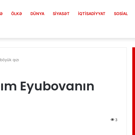
FƏ
ÖLKƏ
DÜNYA
SIYASƏT
İQTISADIYYAT
SOSIAL
ədiyi açıqlama
böyük qızı
nım Eyubovanın
3