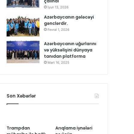
çalındı
İyun 13, 2026
Azərbaycanın gələcəyi
gənclərdir.
Fevral 1, 2026
Azərbaycanın uğurlarını
və yüksəlişini dünyaya
tanıdan platforma
Mart 16, 2025
Son Xəbərlər
Trampdan
Arıqlama iynələri