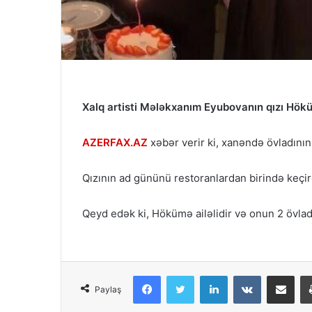
Xalq artisti Mələkxanım Eyubovanın qızı Hök
AZERFAX.AZ
xəbər verir ki, xanəndə övladının
Qızının ad gününü restoranlardan birində keçir
Qeyd edək ki, Hökümə ailəlidir və onun 2 övladı
Facebook
Twitter
LinkedIn
VKontakte
Share via Email
Paylaş