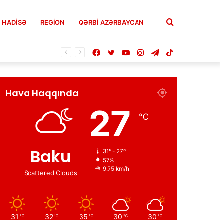
Axtar
HADISƏ
REGION
QƏRBİ AZƏRBAYCAN
Facebook
Twitter
YouTube
Instagram
Telegram
TikTok
Hava Haqqında
27
℃
Baku
31º - 27º
57%
9.75 km/h
Scattered Clouds
31
32
35
30
30
℃
℃
℃
℃
℃