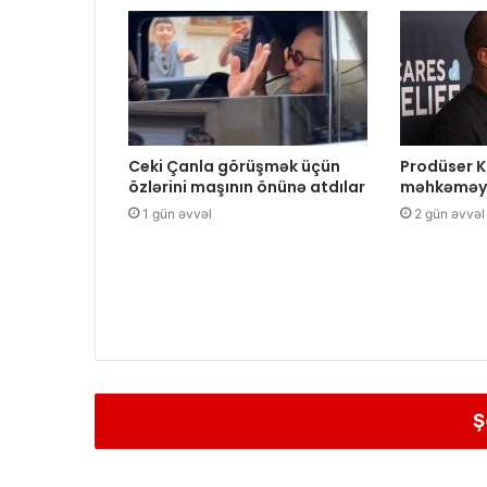
Ceki Çanla görüşmək üçün
Prodüser K
özlərini maşının önünə atdılar
məhkəməyə
1 gün əvvəl
2 gün əvvəl
Ş