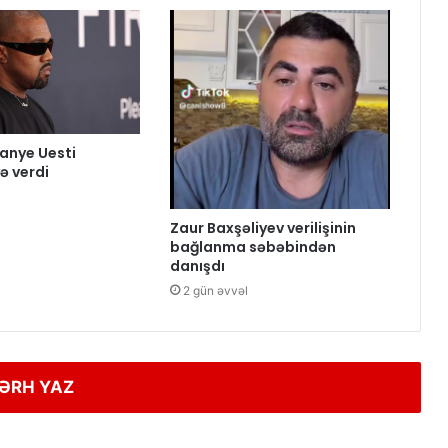
anye Uesti
 verdi
Zaur Baxşəliyev verilişinin
bağlanma səbəbindən
danışdı
2 gün əvvəl
ƏRH YAZ