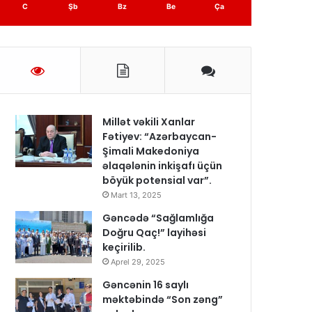
C
Şb
Bz
Be
Ça
Millət vəkili Xanlar
Fətiyev: “Azərbaycan-
Şimali Makedoniya
əlaqələnin inkişafı üçün
böyük potensial var”.
Mart 13, 2025
Gəncədə “Sağlamlığa
Doğru Qaç!” layihəsi
keçirilib.
Aprel 29, 2025
Gəncənin 16 saylı
məktəbində “Son zəng”