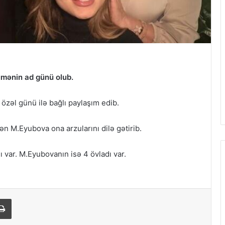
ümənin ad günü olub.
 özəl günü ilə bağlı paylaşım edib.
ən M.Eyubova ona arzularını dilə gətirib.
 var. M.Eyubovanın isə 4 övladı var.
Print