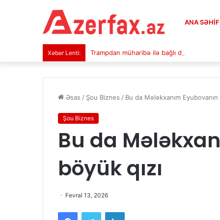
ANA SƏHI
Trampdan müharibə ilə bağlı dünyanın gözl
Xəbər Lenti:
Əsas
/
Şou Biznes
/
Bu da Mələkxanım Eyubovanın 
Şou Biznes
Bu da Mələkxa
böyük qızı
Fevral 13, 2026
Facebook
Twitter
LinkedIn