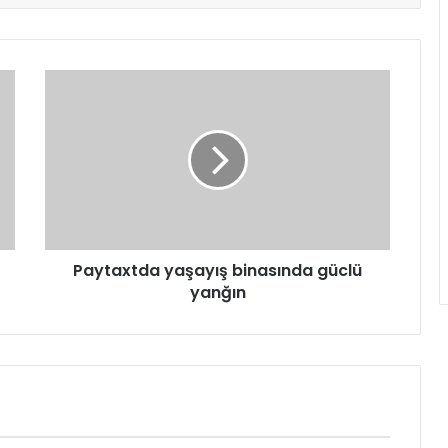
Paytaxtda yaşayış binasında güclü
yanğın