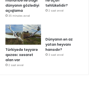
müharibə ilə bağlı
nə üçün
dünyanın gözlədiyi
təhlükəlidir?
açıqlama
2 saat əvvəl
35 minutes əvvəl
Dünyanın ən az
yatan heyvanı
Türkiyədə təyyarə
hansıdır?
qəzası: xəsarət
3 saat əvvəl
alan var
2 saat əvvəl