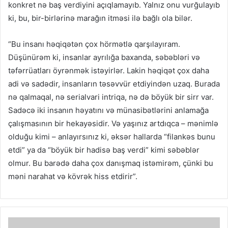
konkret nə baş verdiyini açıqlamayıb. Yalnız onu vurğulayıb
ki, bu, bir-birlərinə marağın itməsi ilə bağlı ola bilər.
“Bu insanı həqiqətən çox hörmətlə qarşılayıram.
Düşünürəm ki, insanlar ayrılığa baxanda, səbəbləri və
təfərrüatları öyrənmək istəyirlər. Lakin həqiqət çox daha
adi və sadədir, insanların təsəvvür etdiyindən uzaq. Burada
nə qalmaqal, nə serialvari intriqa, nə də böyük bir sirr var.
Sadəcə iki insanın həyatını və münasibətlərini anlamağa
çalışmasının bir hekayəsidir. Və yaşınız artdıqca – mənimlə
olduğu kimi – anlayırsınız ki, əksər hallarda “filankəs bunu
etdi” ya da “böyük bir hadisə baş verdi” kimi səbəblər
olmur. Bu barədə daha çox danışmaq istəmirəm, çünki bu
məni narahat və kövrək hiss etdirir”.