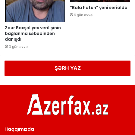
“Bala hatun” yeni serialda
6 gün əvvəl
Zaur Baxşəliyev verilişinin
bağlanma səbəbindən
danışdı
3 gün əvvəl
ŞƏRH YAZ
Haqqımızda