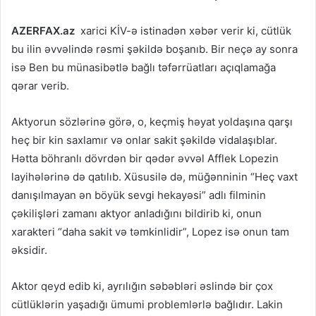
AZERFAX
.
az
xarici KİV-ə istinadən xəbər verir ki, cütlük
bu ilin əvvəlində rəsmi şəkildə boşanıb. Bir neçə ay sonra
isə Ben bu münasibətlə bağlı təfərrüatları açıqlamağa
qərar verib.
Aktyorun sözlərinə görə, o, keçmiş həyat yoldaşına qarşı
heç bir kin saxlamır və onlar sakit şəkildə vidalaşıblar.
Hətta böhranlı dövrdən bir qədər əvvəl Afflek Lopezin
layihələrinə də qatılıb. Xüsusilə də, müğənninin “Heç vaxt
danışılmayan ən böyük sevgi hekayəsi” adlı filminin
çəkilişləri zamanı aktyor anladığını bildirib ki, onun
xarakteri “daha sakit və təmkinlidir”, Lopez isə onun tam
əksidir.
Aktor qeyd edib ki, ayrılığın səbəbləri əslində bir çox
cütlüklərin yaşadığı ümumi problemlərlə bağlıdır. Lakin