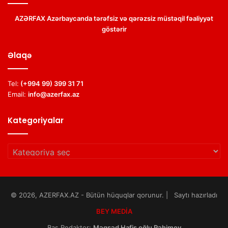
AZƏRFAX Azərbaycanda tərəfsiz və qərəzsiz müstəqil fəaliyyət
göstərir
Əlaqə
Tel:
(+994 99) 399 31 71
Email:
info@azerfax.az
Kategoriyalar
Kategoriyalar
© 2026, AZERFAX.AZ - Bütün hüquqlar qorunur. | Saytı hazırladı
BEY MEDİA
Baş Redaktor:
Məqsəd Hafis oğlu Rəhimov