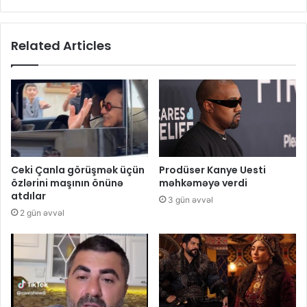
Related Articles
Ceki Çanla görüşmək üçün
Prodüser Kanye Uesti
özlərini maşının önünə
məhkəməyə verdi
atdılar
3 gün əvvəl
2 gün əvvəl