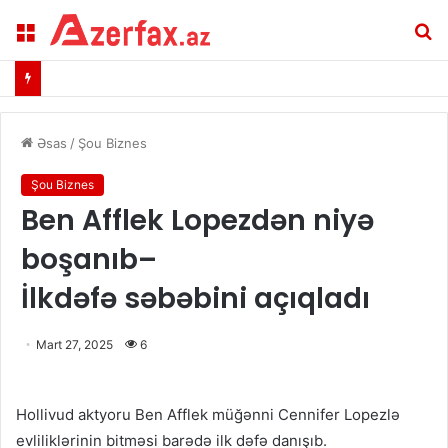
Menu
A
Əsas
/
Şou Biznes
Şou Biznes
Ben Afflek Lopezdən niyə
boşanıb–
İlkdəfə səbəbini açıqladı
Mart 27, 2025
6
Hollivud aktyoru Ben Afflek müğənni Cennifer Lopezlə
evliliklərinin bitməsi barədə ilk dəfə danışıb.