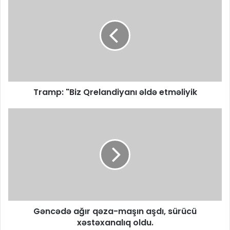
Tramp: "Biz Qrelandiyanı əldə etməliyik
Gəncədə ağır qəza-maşın aşdı, sürücü
xəstəxanalıq oldu.