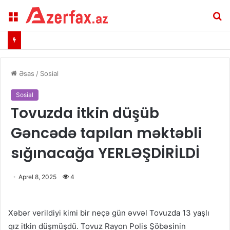
Menu
A
Əsas
/
Sosial
Sosial
Tovuzda itkin düşüb
Gəncədə tapılan məktəbli
sığınacağa YERLƏŞDİRİLDİ
Aprel 8, 2025
4
Xəbər verildiyi kimi bir neçə gün əvvəl Tovuzda 13 yaşlı
qız itkin düşmüşdü. Tovuz Rayon Polis Şöbəsinin