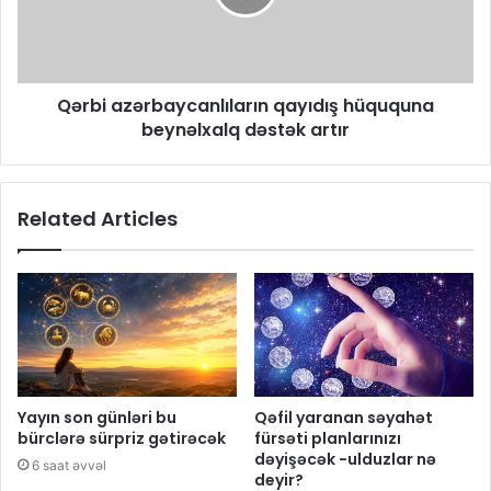
Qərbi azərbaycanlıların qayıdış hüququna
beynəlxalq dəstək artır
Related Articles
Yayın son günləri bu
Qəfil yaranan səyahət
bürclərə sürpriz gətirəcək
fürsəti planlarınızı
dəyişəcək -ulduzlar nə
6 saat əvvəl
deyir?