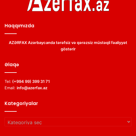
Haqqımızda
AZƏRFAX Azərbaycanda tərəfsiz və qərəzsiz müstəqil fəaliyyət
göstərir
Əlaqə
Tel:
(+994 99) 399 31 71
Email:
info@azerfax.az
Kategoriyalar
Kategoriyalar