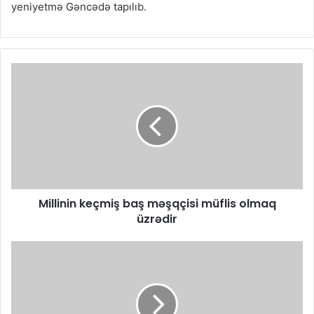
yeniyetmə Gəncədə tapılıb.
Millinin keçmiş baş məşqçisi müflis olmaq
üzrədir