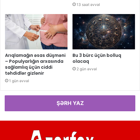
13 saat əvvəl
Arıqlamağın əsas düşməni
Bu 3 bürc üçün bolluq
– Populyarlığın arxasında
olacaq
sağlamlıq üçün ciddi
2 gün əvvəl
təhdidlər gizlənir
1 gün əvvəl
ŞƏRH YAZ