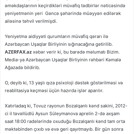
əməkdaşlarının keçirdikləri müvafiq tədbirlər nəticəsində
yeniyetmənin yeri Gəncə şəhərində müəyyən edilərək
ailəsinə təhvil verilmişdi.
Yeniyetmə aidiyyəti qurumların müvafiq qərarı ilə
Azərbaycan Uşaqlar Birliyinin sığınacağına gətirilib.
AZERFAX.az
xəbər verir ki, bu barədə məlumatı Bizim.
Media-ya Azərbaycan Uşaqlar Birliyinin rəhbəri Kəmalə
Ağazadə bildirib.
O, deyib ki, 13 yaşlı qıza psixoloji dəstək göstərilməsi və
reablitasiya keçməsi üçün hazırda işlər aparılır.
Xatırladaq ki, Tovuz rayonun Bozalqanlı kənd sakini, 2012-
ci il təvəllüdlü Aysun Süleymanova aprelin 2-də axşam
saat 18:00 radələrində oxuduğu Bozalqanlı kənd tam orta
məktəbindən çıxıb və evə geri qayıtmayıb. Bir gün sonra