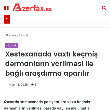
Menu
A
Əsas
/
Sosial
Sosial
Xəstəxanada vaxtı keçmiş
dərmanların verilməsi ilə
bağlı araşdırma aparılır
Mart 18, 2025
5
Qusarda xəstəxanada pasiyentlərə vaxtı keçmiş
dərmanların verilməsi barədə yayılan məlumatlar