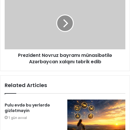
Prezident Novruz bayramı münasibətilə
Azərbaycan xalqını təbrik edib
Related Articles
Pulu evdə bu yerlərdə
gizlətməyin
1 gün əvvəl