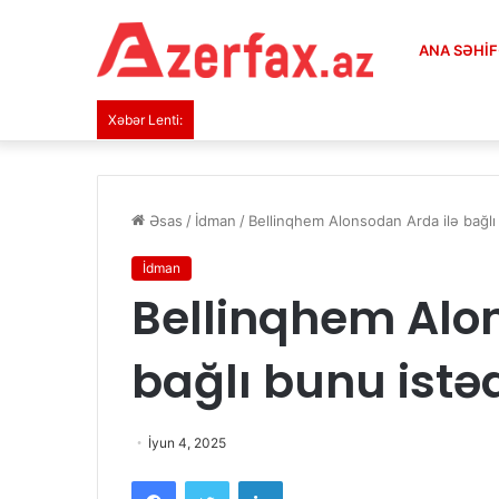
ANA SƏHI
Xəbər Lenti:
Əsas
/
İdman
/
Bellinqhem Alonsodan Arda ilə bağlı
İdman
Bellinqhem Alo
bağlı bunu istə
İyun 4, 2025
Facebook
Twitter
LinkedIn