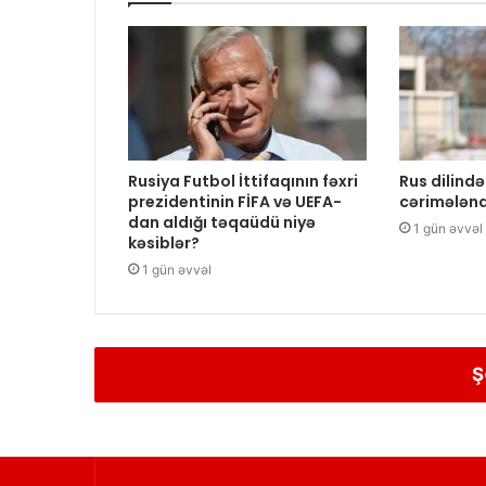
Rusiya Futbol İttifaqının fəxri
Rus dilind
prezidentinin FİFA və UEFA-
cərimələnd
dan aldığı təqaüdü niyə
1 gün əvvəl
kəsiblər?
1 gün əvvəl
Ş