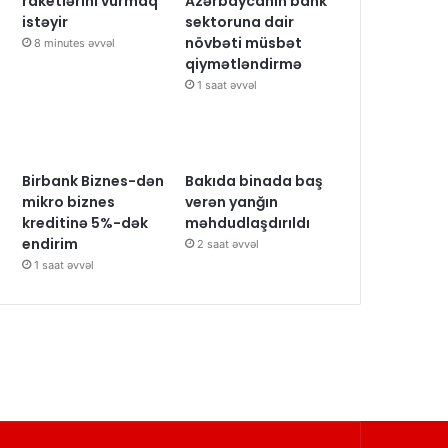
raketlərini vurmaq
Azərbaycanın bank
istəyir
sektoruna dair
növbəti müsbət
8 minutes əvvəl
qiymətləndirmə
1 saat əvvəl
Birbank Biznes-dən
Bakıda binada baş
mikro biznes
verən yanğın
kreditinə 5%-dək
məhdudlaşdırıldı
endirim
2 saat əvvəl
1 saat əvvəl