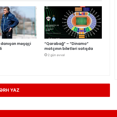
ə danışan məşqçi
“Qarabağ” – “Dinamo”
i
matçının biletləri satışda
2 gün əvvəl
ƏRH YAZ