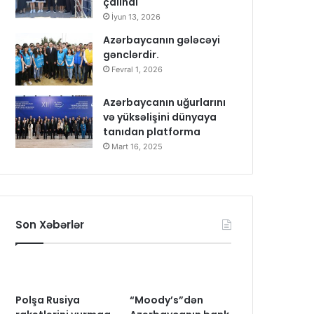
çalındı
İyun 13, 2026
Azərbaycanın gələcəyi
gənclərdir.
Fevral 1, 2026
Azərbaycanın uğurlarını
və yüksəlişini dünyaya
tanıdan platforma
Mart 16, 2025
Son Xəbərlər
Polşa Rusiya
“Moody’s”dən