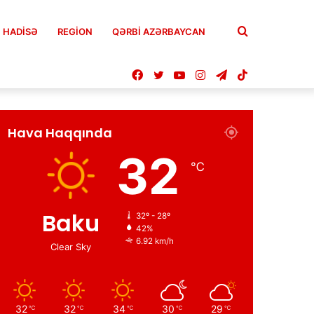
Axtar
HADISƏ
REGION
QƏRBİ AZƏRBAYCAN
Facebook
Twitter
YouTube
Instagram
Telegram
TikTok
Hava Haqqında
32
℃
Baku
32º - 28º
42%
6.92 km/h
Clear Sky
32
32
34
30
29
℃
℃
℃
℃
℃