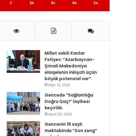
C
Şb
Bz
Be
Ça
Millət vəkili Xanlar
Fətiyev: “Azərbaycan-
Şimali Makedoniya
əlaqələnin inkişafı üçün
böyük potensial var”.
Mart 13, 2025
Gəncədə “Sağlamlığa
Doğru Qaç!” layihəsi
keçirilib.
Aprel 29, 2025
Gəncənin 16 saylı
məktəbində “Son zəng”