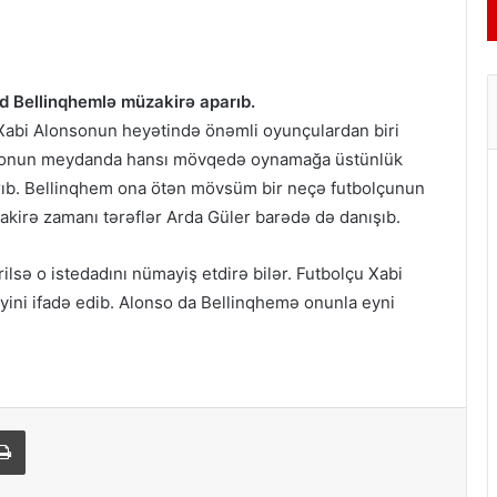
d Bellinqhemlə müzakirə aparıb.
 Xabi Alonsonun heyətində önəmli oyunçulardan biri
 və onun meydanda hansı mövqedə oynamağa üstünlük
rıb. Bellinqhem ona ötən mövsüm bir neçə futbolçunun
üzakirə zamanı tərəflər Arda Güler barədə də danışıb.
lsə o istedadını nümayiş etdirə bilər. Futbolçu Xabi
yini ifadə edib. Alonso da Bellinqhemə onunla eyni
Print