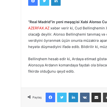
“Real Madrid”in yeni məşqçisi Xabi Alonso Cu
AZERFAX.AZ
xəbər verir ki, Cud Bellinqhemin
olacağı deyilir. Alonso Bellinqhemi tanımaq
verdiyini öyrənmək üçün onunla müzakirə apa
heyətə düşmədiyini ifadə edib. Bildirilir ki, m
Bellinqhem hesab edir ki, Ardaya etimad göstəri
Alonsoya Ardanın komandaya faydalı ola biləcə
fikirdə olduğunu qeyd edib.
Facebook
Twitter
LinkedIn
VKontakte
Share via Email
Paylaş