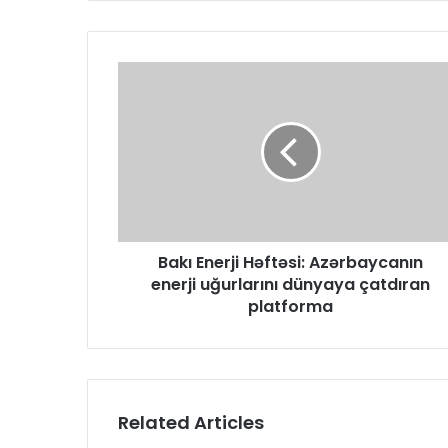
Bakı Enerji Həftəsi: Azərbaycanın
enerji uğurlarını dünyaya çatdıran
platforma
Related Articles