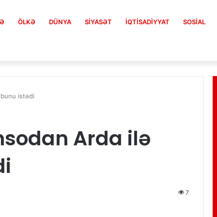
FƏ
ÖLKƏ
DÜNYA
SIYASƏT
İQTISADIYYAT
SOSIAL
 bunu istədi
nsodan Arda ilə
di
7