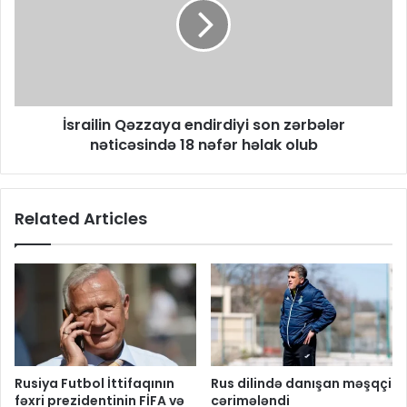
İsrailin Qəzzaya endirdiyi son zərbələr
nəticəsində 18 nəfər həlak olub
Related Articles
Rusiya Futbol İttifaqının
Rus dilində danışan məşqçi
fəxri prezidentinin FİFA və
cərimələndi