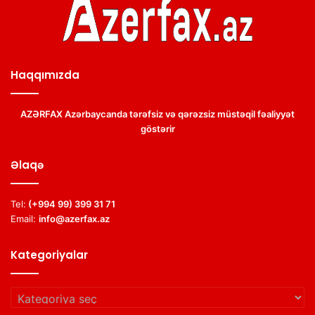
Haqqımızda
AZƏRFAX Azərbaycanda tərəfsiz və qərəzsiz müstəqil fəaliyyət
göstərir
Əlaqə
Tel:
(+994 99) 399 31 71
Email:
info@azerfax.az
Kategoriyalar
Kategoriyalar