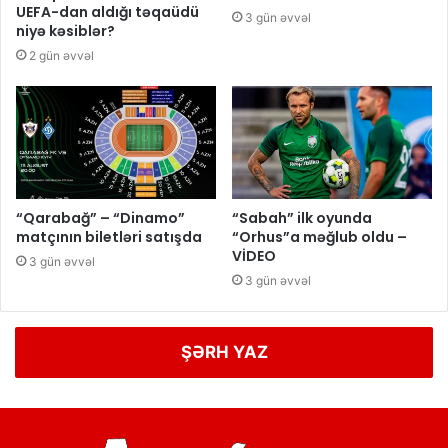
UEFA-dan aldığı təqaüdü
3 gün əvvəl
niyə kəsiblər?
2 gün əvvəl
“Qarabağ” – “Dinamo”
“Sabah” ilk oyunda
matçının biletləri satışda
“Orhus”a məğlub oldu –
VİDEO
3 gün əvvəl
3 gün əvvəl
ŞƏRH YAZ