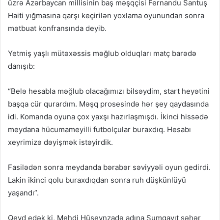
üzrə Azərbaycan millisinin baş məşqçisi Fernandu Santuş
Haiti yığmasına qarşı keçirilən yoxlama oyunundan sonra
mətbuat konfransında deyib.
Yetmiş yaşlı mütəxəssis məğlub olduqları matç barədə
danışıb:
“Belə hesabla məğlub olacağımızı bilsəydim, start heyətini
başqa cür qurardım. Məşq prosesində hər şey qaydasında
idi. Komanda oyuna çox yaxşı hazırlaşmışdı. İkinci hissədə
meydana hücumameyilli futbolçular buraxdıq. Hesabı
xeyrimizə dəyişmək istəyirdik.
Fasilədən sonra meydanda bərabər səviyyəli oyun gedirdi.
Lakin ikinci qolu buraxdıqdan sonra ruh düşkünlüyü
yaşandı”.
Qeyd edək ki, Mehdi Hüseynzadə adına Sumqayıt şəhər