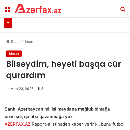
Menu
A
Əsas
/
İdman
İdman
Bilsəydim, heyəti başqa cür
qurardım
Mart 23, 2025
3
Sanki Azərbaycan millisi meydana məğlub olmağa
çıxmışdı, qələbə qazanmağa yox.
AZERFAX.AZ
Report-a istinadən xəbər verir ki, bunu futbol