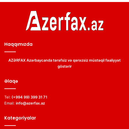
Haqqımızda
AZƏRFAX Azərbaycanda tərəfsiz və qərəzsiz müstəqil fəaliyyət
göstərir
Əlaqə
Tel:
(+994 99) 399 31 71
Email:
info@azerfax.az
Kategoriyalar