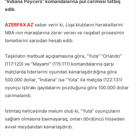
“İndiana Peycers” komandalarına pul cəriməsi tətbiq
edib.
AZERFAX.AZ
xəbər verir ki, Liqa klubların hərəkətlərini
NBA-nın maraqlarına zərər verən və rəqabət prosesinin
təməllərini sarsıdan hesab edib.
Təşkilatın mətbuat açıqlamasına görə, “Yuta” “Orlando”
(117:120) və “Mayami” (115:111) komandalarına qarşı
matçlarda liderlərini oyundan kənarlaşdırdığına görə
500.000 dollar, “İndiana” isə “Yuta” ilə matçda (122:131)
oyunçu iştirakı qaydalarını pozduğuna görə 100.000 dollar
cərimələnib.
İstintaq nəticəsində məlum olub ki, “Yuta” oyunçuların
sağlam olmasına baxmayaraq, onları dördüncü hissədən
əvvəl meydandan kənarlaşdırıb.