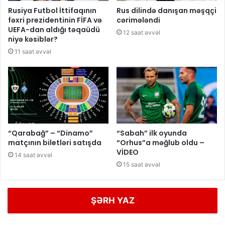
Rusiya Futbol İttifaqının
Rus dilində danışan məşqçi
fəxri prezidentinin FİFA və
cərimələndi
UEFA-dan aldığı təqaüdü
12 saat əvvəl
niyə kəsiblər?
11 saat əvvəl
“Qarabağ” – “Dinamo”
“Sabah” ilk oyunda
matçının biletləri satışda
“Orhus”a məğlub oldu –
VİDEO
14 saat əvvəl
15 saat əvvəl
ŞƏRH YAZ