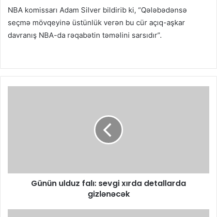
NBA komissarı Adam Silver bildirib ki, “Qələbədənsə
seçmə mövqeyinə üstünlük verən bu cür açıq-aşkar
davranış NBA-da rəqabətin təməlini sarsıdır”.
Günün ulduz falı: sevgi xırda detallarda
gizlənəcək