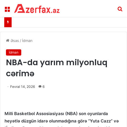
Menu
A
Əsas
/
İdman
İdman
NBA-da yarım milyonluq
cərimə
Fevral 14, 2026
6
Milli Basketbol Assosiasiyası (NBA) son oyunlarda
heyətlə düzgün idarə olunmadığına görə “Yuta Cazz” və