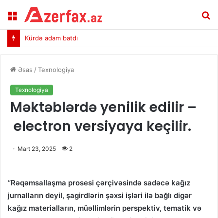
Menu
A
Kürdə adam batdı
Əsas
/
Texnologiya
Texnologiya
Məktəblərdə yenilik edilir –
electron versiyaya keçilir.
Mart 23, 2025
2
“Rəqəmsallaşma prosesi çərçivəsində sadəcə kağız
jurnalların deyil, şagirdlərin şəxsi işləri ilə bağlı digər
kağız materialların, müəllimlərin perspektiv, tematik və