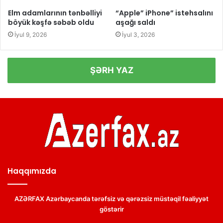
Elm adamlarının tənbəlliyi
“Apple” iPhone” istehsalını
böyük kəşfə səbəb oldu
aşağı saldı
İyul 9, 2026
İyul 3, 2026
ŞƏRH YAZ
Haqqımızda
AZƏRFAX Azərbaycanda tərəfsiz və qərəzsiz müstəqil fəaliyyət
göstərir