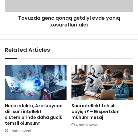
Tovuzda gənc qonaq getdiyi evdə yanıq
xəsarətləri aldı
Related Articles
Necə edək ki, Azərbaycan
Süni intellekt təhsili
dili süni intellekt
dəyişir? – Ekspertdən
sistemlərində daha güclü
mühüm mesaj
təmsil olunsun?
4 həftə əvvəl
1 həftə əvvəl