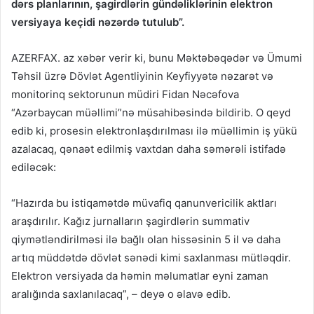
dərs planlarının, şagirdlərin gündəliklərinin elektron
versiyaya keçidi nəzərdə tutulub”.
AZERFAX. az xəbər verir ki, bunu Məktəbəqədər və Ümumi
Təhsil üzrə Dövlət Agentliyinin Keyfiyyətə nəzarət və
monitorinq sektorunun müdiri Fidan Nəcəfova
“Azərbaycan müəllimi”nə müsahibəsində bildirib. O qeyd
edib ki, prosesin elektronlaşdırılması ilə müəllimin iş yükü
azalacaq, qənaət edilmiş vaxtdan daha səmərəli istifadə
ediləcək:
“Hazırda bu istiqamətdə müvafiq qanunvericilik aktları
araşdırılır. Kağız jurnalların şagirdlərin summativ
qiymətləndirilməsi ilə bağlı olan hissəsinin 5 il və daha
artıq müddətdə dövlət sənədi kimi saxlanması mütləqdir.
Elektron versiyada da həmin məlumatlar eyni zaman
aralığında saxlanılacaq”, – deyə o əlavə edib.