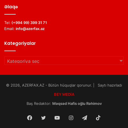
Əlaqə
Tel:
(+994 99) 399 31 71
Email:
info@azerfax.az
Kategoriyalar
Kategoriyalar
© 2026, AZERFAX.AZ - Bütün hüquqlar qorunur. | Saytı hazırladı
BEY MEDİA
Baş Redaktor:
Məqsəd Hafis oğlu Rəhimov
Facebook
Twitter
YouTube
Instagram
Telegram
TikTok