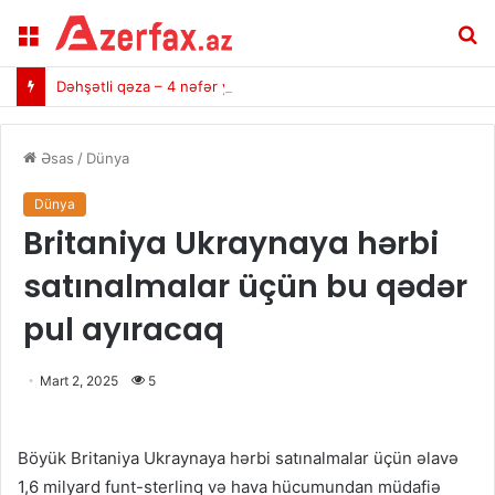
Menu
A
Dəhşətli qəza – 4 nəfər yanaraq öldü (VİDEO)
Əsas
/
Dünya
Dünya
Britaniya Ukraynaya hərbi
satınalmalar üçün bu qədər
pul ayıracaq
Mart 2, 2025
5
Böyük Britaniya Ukraynaya hərbi satınalmalar üçün əlavə
1,6 milyard funt-sterlinq və hava hücumundan müdafiə