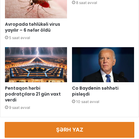
8 saat əvvəl
Avropada təhlükəli virus
yayılır – 6 nəfər öldü
5 saat əvvəl
Pentaqon hərbi
Co Baydenin səhhəti
podratçılara 21 gün vaxt
pisləşdi
verdi
10 saat əvvəl
9 saat əvvəl
ŞƏRH YAZ