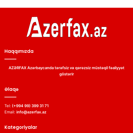
Haqqımızda
AZƏRFAX Azərbaycanda tərəfsiz və qərəzsiz müstəqil fəaliyyət
göstərir
Əlaqə
Tel:
(+994 99) 399 31 71
Email:
info@azerfax.az
Kategoriyalar