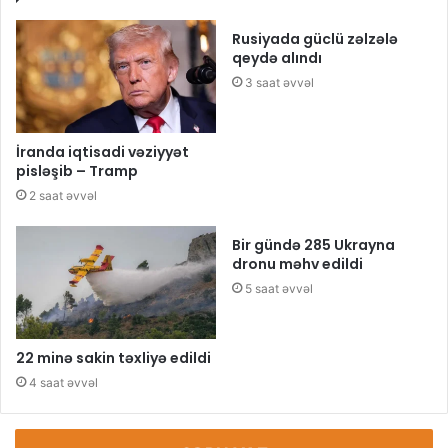
Rusiyada güclü zəlzələ
qeydə alındı
3 saat əvvəl
İranda iqtisadi vəziyyət
pisləşib – Tramp
2 saat əvvəl
Bir gündə 285 Ukrayna
dronu məhv edildi
5 saat əvvəl
22 minə sakin təxliyə edildi
4 saat əvvəl