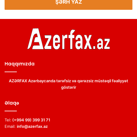
ŞƏRH YAZ
Haqqımızda
AZƏRFAX Azərbaycanda tərəfsiz və qərəzsiz müstəqil fəaliyyət
göstərir
Əlaqə
Tel:
(+994 99) 399 31 71
Email:
info@azerfax.az