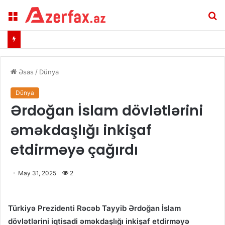
Menu
A
Əsas
/
Dünya
Dünya
Ərdoğan İslam dövlətlərini
əməkdaşlığı inkişaf
etdirməyə çağırdı
May 31, 2025
2
Türkiyə Prezidenti Rəcəb Tayyib Ərdoğan İslam
dövlətlərini iqtisadi əməkdaşlığı inkişaf etdirməyə