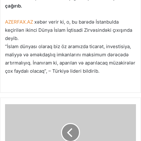
çağırıb.
AZERFAX.AZ
xəbər verir ki, o, bu barədə İstanbulda
keçirilən ikinci Dünya İslam İqtisadi Zirvəsindəki çıxışında
deyib.
“İslam dünyası olaraq biz öz aramızda ticarət, investisiya,
maliyyə və əməkdaşlıq imkanlarını maksimum dərəcədə
artırmalıyıq. İnanıram ki, aparılan və aparılacaq müzakirələr
çox faydalı olacaq”, – Türkiyə lideri bildirib.