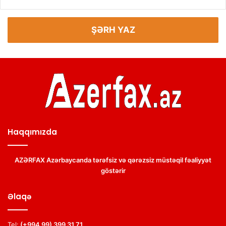
ŞƏRH YAZ
Haqqımızda
AZƏRFAX Azərbaycanda tərəfsiz və qərəzsiz müstəqil fəaliyyət
göstərir
Əlaqə
Tel:
(+994 99) 399 31 71