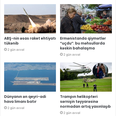
ABŞ-nin əsas raket ehtiyatı
Ermənistanda qiymətlər
tükənib
“uçdu”: bu məhsullarda
kəskin bahalaşma
2 gün əvvəl
2 gün əvvəl
Dünyanın ən qeyri-adi
Trampın helikopteri
hava limanı batır
sərnişin təyyarəsinə
normadan artıq yaxınlaşıb
2 gün əvvəl
2 gün əvvəl