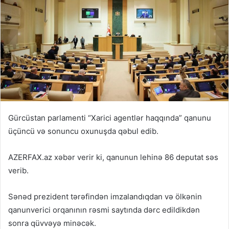
Gürcüstan parlamenti “Xarici agentlər haqqında” qanunu
üçüncü və sonuncu oxunuşda qəbul edib.
AZERFAX.az xəbər verir ki, qanunun lehinə 86 deputat səs
verib.
Sənəd prezident tərəfindən imzalandıqdan və ölkənin
qanunverici orqanının rəsmi saytında dərc edildikdən
sonra qüvvəyə minəcək.