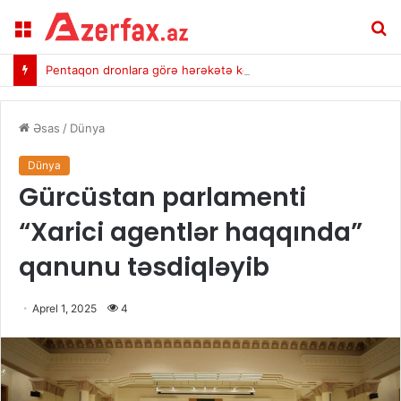
Menu
A
Pentaqon dronlara görə hərəkətə keçdi
Əsas
/
Dünya
Dünya
Gürcüstan parlamenti
“Xarici agentlər haqqında”
qanunu təsdiqləyib
Aprel 1, 2025
4