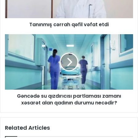
Tanınmış cərrah qəfil vəfat etdi
Gəncədə su qızdırıcısı partlaması zamanı
xəsarət alan qadının durumu necədir?
Related Articles