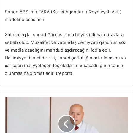
Sənəd ABŞ-nin FARA (Xarici Agentlərin Qeydiyyatı Aktı)
modelinə əsaslanır.
Xatırladaq ki, sənəd Gürcüstanda böyük ictimai etirazlara
səbəb olub. Müxalifət və vətəndaş cəmiyyəti qanunun söz
və media azadlığını məhdudlaşdıracağını iddia edir.
Hakimiyyət isə bildirir ki, sənəd şəffaflığın artırılmasına və
xaricdən maliyyələşən təşkilatların hesabatlılığının təmin
olunmasına xidmət edir. (report)