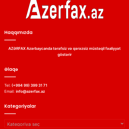
Haqqımızda
AZƏRFAX Azərbaycanda tərəfsiz və qərəzsiz müstəqil fəaliyyət
göstərir
Əlaqə
Tel:
(+994 99) 399 31 71
Email:
info@azerfax.az
Kategoriyalar
Kategoriyalar