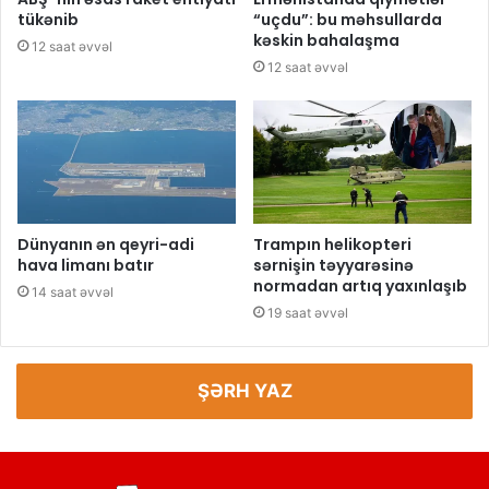
tükənib
“uçdu”: bu məhsullarda
kəskin bahalaşma
12 saat əvvəl
12 saat əvvəl
Dünyanın ən qeyri-adi
Trampın helikopteri
hava limanı batır
sərnişin təyyarəsinə
normadan artıq yaxınlaşıb
14 saat əvvəl
19 saat əvvəl
ŞƏRH YAZ