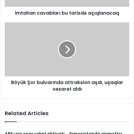
İmtahan cavabları bu tarixdə açıqlanacaq
Böyük Şor bulvarında attraksion aşdı, uşaqlar
xəsarət aldı
Related Articles
ABŞ-nin əsas raket ehtiyatı
Ermənistanda qiymətlər