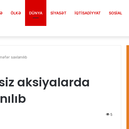
FƏ
ÖLKƏ
DÜNYA
SIYASƏT
İQTISADIYYAT
SOSIAL
nəfər saxlanılıb
siz aksiyalarda
nılıb
5