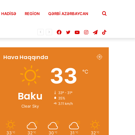
Axtar
HADISƏ
REGION
QƏRBİ AZƏRBAYCAN
Facebook
Twitter
YouTube
Instagram
Telegram
TikTok
Hava Haqqında
33
℃
Baku
33º - 31º
35%
3.11 km/h
Clear Sky
33
32
30
31
32
℃
℃
℃
℃
℃