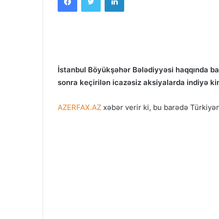
İstanbul Böyükşəhər Bələdiyyəsi haqqında baş
sonra keçirilən icazəsiz aksiyalarda indiyə k
AZERFAX.AZ
xəbər verir ki, bu barədə Türkiyənin