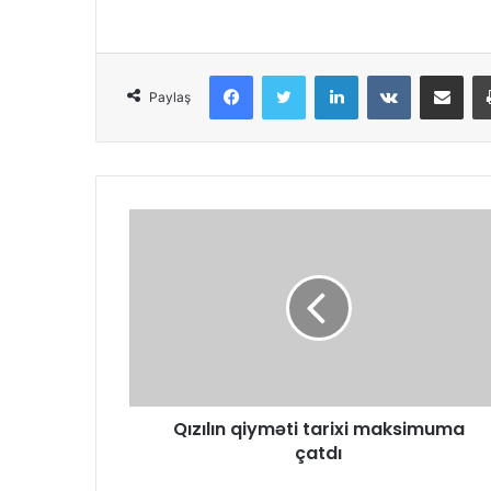
Facebook
Twitter
LinkedIn
VKontakte
Share via Email
Paylaş
Qızılın qiyməti tarixi maksimuma
çatdı