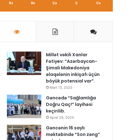
Bz
Be
Ça
Ç
Ca
Millət vəkili Xanlar
Fətiyev: “Azərbaycan-
Şimali Makedoniya
əlaqələnin inkişafı üçün
böyük potensial var”.
Mart 13, 2025
Gəncədə “Sağlamlığa
Doğru Qaç!” layihəsi
keçirilib.
Aprel 29, 2025
Gəncənin 16 saylı
məktəbində “Son zəng”