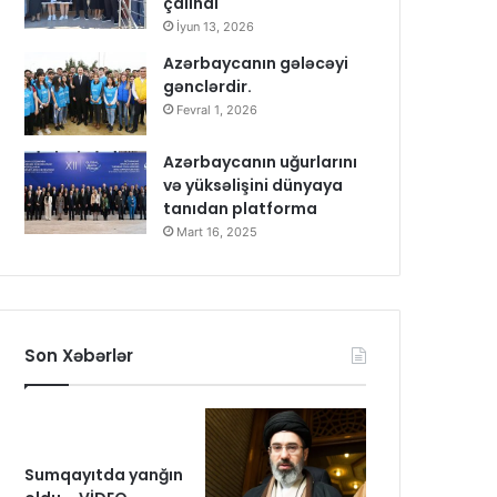
çalındı
İyun 13, 2026
Azərbaycanın gələcəyi
gənclərdir.
Fevral 1, 2026
Azərbaycanın uğurlarını
və yüksəlişini dünyaya
tanıdan platforma
Mart 16, 2025
Son Xəbərlər
Sumqayıtda yanğın