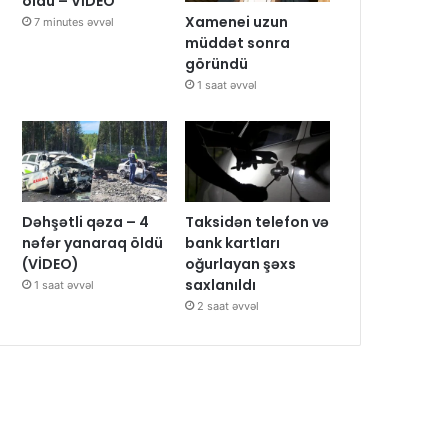
oldu – VİDEO
Xamenei uzun
7 minutes əvvəl
müddət sonra
göründü
1 saat əvvəl
Dəhşətli qəza – 4
Taksidən telefon və
nəfər yanaraq öldü
bank kartları
(VİDEO)
oğurlayan şəxs
saxlanıldı
1 saat əvvəl
2 saat əvvəl