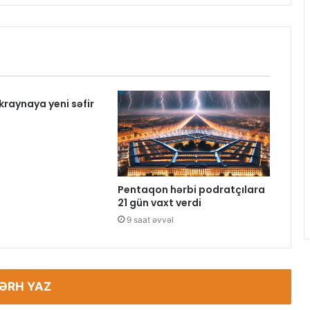
raynaya yeni səfir
l
Pentaqon hərbi podratçılara
21 gün vaxt verdi
9 saat əvvəl
ƏRH YAZ