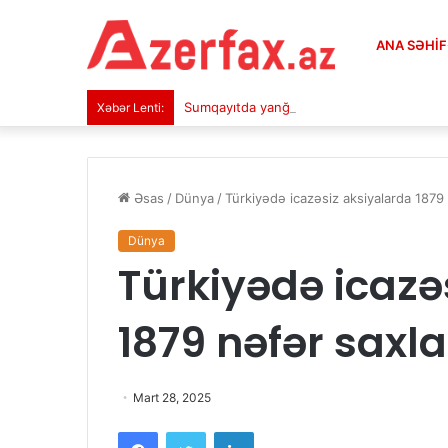
ANA SƏHI
Sumqayıtda yanğın oldu – VİDEO
Xəbər Lenti:
Əsas
/
Dünya
/
Türkiyədə icazəsiz aksiyalarda 1879 
Dünya
Türkiyədə icazə
1879 nəfər saxla
Mart 28, 2025
Facebook
Twitter
LinkedIn