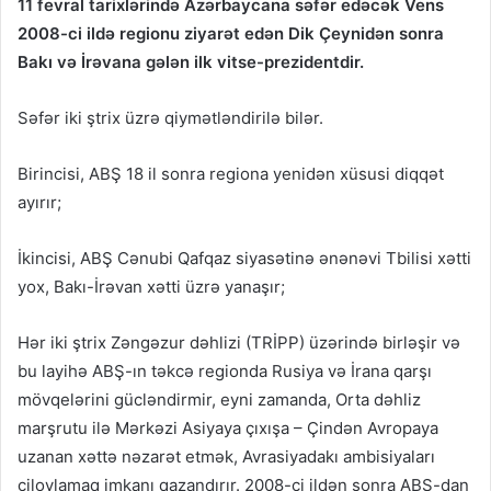
11 fevral tarixlərində Azərbaycana səfər edəcək Vens
2008-ci ildə regionu ziyarət edən Dik Çeynidən sonra
Bakı və İrəvana gələn ilk vitse-prezidentdir.
Səfər iki ştrix üzrə qiymətləndirilə bilər.
Birincisi, ABŞ 18 il sonra regiona yenidən xüsusi diqqət
ayırır;
İkincisi, ABŞ Cənubi Qafqaz siyasətinə ənənəvi Tbilisi xətti
yox, Bakı-İrəvan xətti üzrə yanaşır;
Hər iki ştrix Zəngəzur dəhlizi (TRİPP) üzərində birləşir və
bu layihə ABŞ-ın təkcə regionda Rusiya və İrana qarşı
mövqelərini gücləndirmir, eyni zamanda, Orta dəhliz
marşrutu ilə Mərkəzi Asiyaya çıxışa – Çindən Avropaya
uzanan xəttə nəzarət etmək, Avrasiyadakı ambisiyaları
cilovlamaq imkanı qazandırır. 2008-ci ildən sonra ABŞ-dan