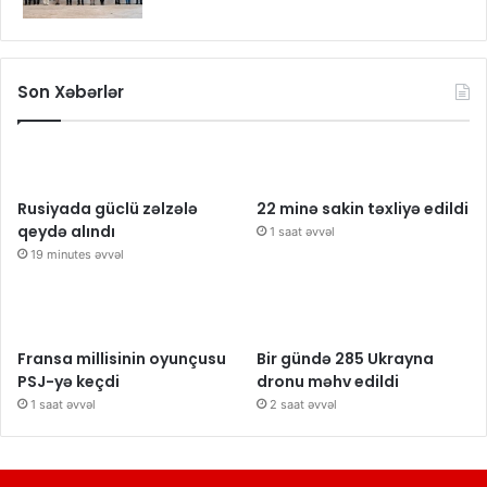
Son Xəbərlər
Rusiyada güclü zəlzələ
22 minə sakin təxliyə edildi
qeydə alındı
1 saat əvvəl
19 minutes əvvəl
Fransa millisinin oyunçusu
Bir gündə 285 Ukrayna
PSJ-yə keçdi
dronu məhv edildi
1 saat əvvəl
2 saat əvvəl