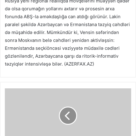
Rusiya yeni regional reallıqda mövqelərini müəyyən qədər
də olsa qorumağın yollarını axtarır və prosesin arxa
fonunda ABŞ-la əməkdaşlığa can atdığı görünür. Lakin
paralel şəkildə Azərbaycan və Ermənistana təzyiq cəhdləri
də müşahidə edilir. Mümkündür ki, Vensin səfərindən
sonra Moskvanın belə cəhdləri yenidən aktivləşsin:
Ermənistanda seçkiöncəsi vəziyyətə müdaxilə cədləri
gözləniləndir, Azərbaycana qarşı da ritorik-informativ
təzyiqlər intensivləşə bilər. (AZERFAX.AZ)