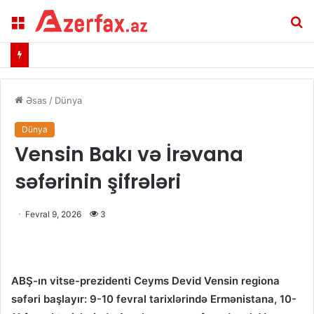
Menu
A
Əsas
/
Dünya
Dünya
Vensin Bakı və İrəvana
səfərinin şifrələri
Fevral 9, 2026
3
ABŞ-ın vitse-prezidenti Ceyms Devid Vensin regiona
səfəri başlayır: 9-10 fevral tarixlərində Ermənistana, 10-