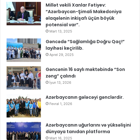
Millət vəkili Xanlar Fətiyev:
“Azərbaycan-Şimali Makedoniya
əlaqələnin inkişafı üçün böyük
potensial var”.
Mart 13, 2025
Gəncədə “Sağlamlığa Doğru Qaç!”
layihəsi keçirilib.
Aprel 29, 2025
Gəncənin 16 saylı məktəbində “Son
zəng” çalındı
İyun 13, 2026
Azərbaycanın gələcəyi gənclərdir.
Fevral 1, 2026
Azərbaycanın uğurlarını və yüksəlişini
dünyaya tanıdan platforma
Mart 16, 2025