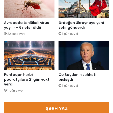
Avropada təhlükəli virus
Ərdoğan Ukraynaya yeni
yayılır – 6 nəfər öldü
səfir göndərdi
22 saat əvvəl
1 gün əvvəl
Pentaqon hərbi
Co Baydenin səhhəti
podratçılara 21 gün vaxt
pisləşdi
verdi
1 gün əvvəl
1 gün əvvəl
ŞƏRH YAZ