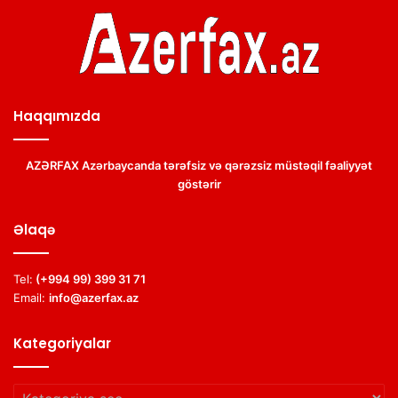
Haqqımızda
AZƏRFAX Azərbaycanda tərəfsiz və qərəzsiz müstəqil fəaliyyət
göstərir
Əlaqə
Tel:
(+994 99) 399 31 71
Email:
info@azerfax.az
Kategoriyalar
Kategoriyalar