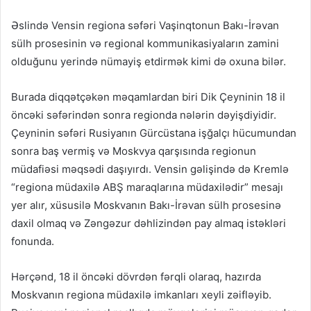
Əslində Vensin regiona səfəri Vaşinqtonun Bakı-İrəvan
sülh prosesinin və regional kommunikasiyaların zamini
olduğunu yerində nümayiş etdirmək kimi də oxuna bilər.
Burada diqqətçəkən məqamlardan biri Dik Çeyninin 18 il
öncəki səfərindən sonra regionda nələrin dəyişdiyidir.
Çeyninin səfəri Rusiyanın Gürcüstana işğalçı hücumundan
sonra baş vermiş və Moskvya qarşısında regionun
müdafiəsi məqsədi daşıyırdı. Vensin gəlişində də Kremlə
“regiona müdaxilə ABŞ maraqlarına müdaxilədir” mesajı
yer alır, xüsusilə Moskvanın Bakı-İrəvan sülh prosesinə
daxil olmaq və Zəngəzur dəhlizindən pay almaq istəkləri
fonunda.
Hərçənd, 18 il öncəki dövrdən fərqli olaraq, hazırda
Moskvanın regiona müdaxilə imkanları xeyli zəifləyib.