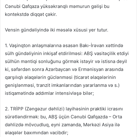
Cənubi Qafqaza yüksəkranqlı məmurun gəlişi bu
kontekstdə diqqət çəkir.
Vensin gündəliyində iki məsələ xüsusi yer tutur.
1. Vaşinqton anlaşmalarına əsasən Bakı-İrəvan xəttində
sülh gündəliyinin inkişaf etdirilməsi: ABŞ vasitəçilik etdiyi
sülhün məntiqi sonluğunu görmək istəyir və istisna deyil
ki, səfərdən sonra Azərbaycan və Ermənisyan arasında
qarşılıqlı əlaqələrin güclənməsi (ticarət əlaqələrinin
genişlənməsi, tranzit imkanlarından yararlanma və s.)
istiqamətində addımlar intensivləşə bilər;
2. TRİPP (Zəngəzur dəhlizi) layihəsinin praktiki icrasını
sürətləndirmək: bu, ABŞ üçün Cənubi Qafqazda – Orta
dəhlizdə mövcudluq, eyni zamanda, Mərkəzi Asiya ilə
əlaqələr baxımından vacibdir;