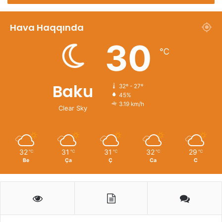
Hava Haqqında
30
℃
Baku
32º - 27º
45%
3.19 km/h
Clear Sky
32
31
31
32
29
℃
℃
℃
℃
℃
Be
Ça
Ç
Ca
C