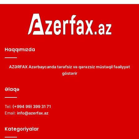
Haqqımızda
AZƏRFAX Azərbaycanda tərəfsiz və qərəzsiz müstəqil fəaliyyət
göstərir
Əlaqə
Tel:
(+994 99) 399 31 71
Email:
info@azerfax.az
Kategoriyalar