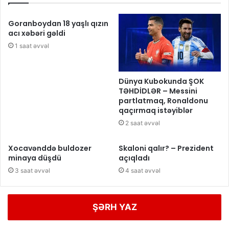
Goranboydan 18 yaşlı qızın
acı xəbəri gəldi
1 saat əvvəl
Dünya Kubokunda ŞOK
TƏHDİDLƏR – Messini
partlatmaq, Ronaldonu
qaçırmaq istəyiblər
2 saat əvvəl
Xocavənddə buldozer
Skaloni qalır? – Prezident
minaya düşdü
açıqladı
3 saat əvvəl
4 saat əvvəl
ŞƏRH YAZ