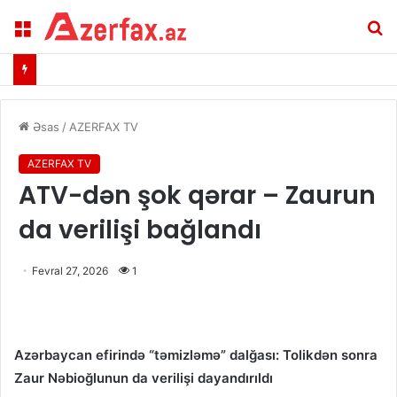
Menu
A
Əsas
/
AZERFAX TV
AZERFAX TV
ATV-dən şok qərar – Zaurun
da verilişi bağlandı
Fevral 27, 2026
1
Azərbaycan efirində “təmizləmə” dalğası: Tolikdən sonra
Zaur Nəbioğlunun da verilişi dayandırıldı