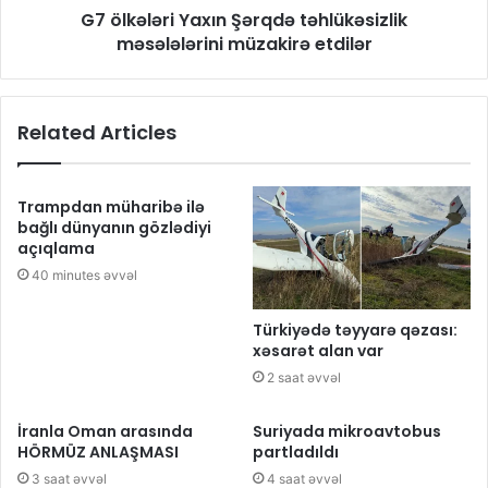
G7 ölkələri Yaxın Şərqdə təhlükəsizlik
məsələlərini müzakirə etdilər
Related Articles
Trampdan müharibə ilə
bağlı dünyanın gözlədiyi
açıqlama
40 minutes əvvəl
Türkiyədə təyyarə qəzası:
xəsarət alan var
2 saat əvvəl
İranla Oman arasında
Suriyada mikroavtobus
HÖRMÜZ ANLAŞMASI
partladıldı
3 saat əvvəl
4 saat əvvəl