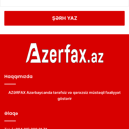
ŞƏRH YAZ
Haqqımızda
AZƏRFAX Azərbaycanda tərəfsiz və qərəzsiz müstəqil fəaliyyət
göstərir
Əlaqə