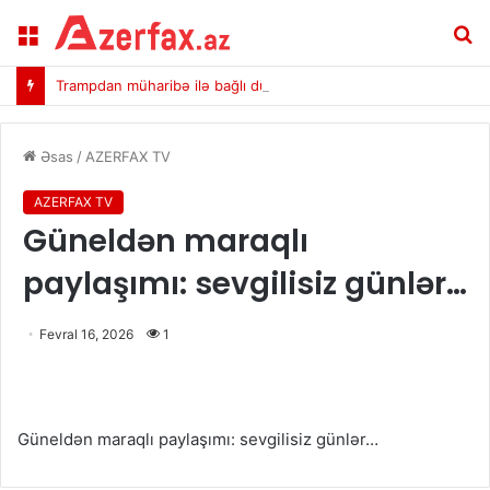
Menu
A
Trampdan müharibə ilə bağlı dünyanın gözlədiyi açıqlama
Əsas
/
AZERFAX TV
AZERFAX TV
Güneldən maraqlı
paylaşımı: sevgilisiz günlər…
Fevral 16, 2026
1
Güneldən maraqlı paylaşımı: sevgilisiz günlər…