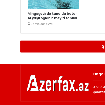
Mingəçevirdə kanalda batan
14 yaşlı oğlanın meyiti tapıldı
36 minutes əvvəl
Ş
Haqqı
AZƏRFAX
qərəzsiz