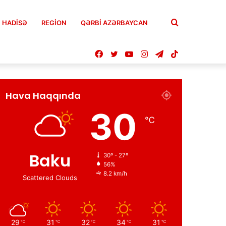
Axtar
HADISƏ
REGION
QƏRBİ AZƏRBAYCAN
Facebook
Twitter
YouTube
Instagram
Telegram
TikTok
Hava Haqqında
30
℃
Baku
30º - 27º
56%
8.2 km/h
Scattered Clouds
29
31
32
34
31
℃
℃
℃
℃
℃