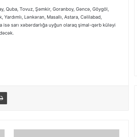
ay, Quba, Tovuz, Şəmkir, Goranboy, Gəncə, Göygöl,
, Yardımlı, Lənkəran, Masallı, Astara, Cəlilabad,
a isə sarı xəbərdarlığa uyğun olaraq şimal-qərb küləyi
edəcək.
Print