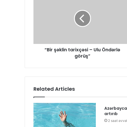
“Bir şəklin tarixçəsi – Ulu Öndərlə
görüş”
Related Articles
Azərbaycan 
artırıb
2 saat əvvə