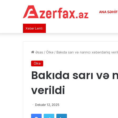
ANA SƏHI
Xəbər Lenti:
Əsas
/
Ölkə
/
Bakıda sarı və narıncı xəbərdarlıq veril
Ölkə
Bakıda sarı və 
verildi
Dekabr 12, 2025
Facebook
Twitter
LinkedIn