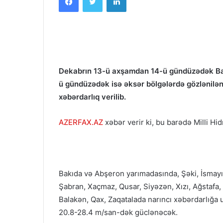
Dekabrın 13-ü axşamdan 14-ü gündüzədək Ba
ü gündüzədək isə əksər bölgələrdə gözlənilən k
xəbərdarlıq verilib.
AZERFAX.AZ
xəbər verir ki, bu barədə Milli H
Bakıda və Abşeron yarımadasında, Şəki, İsmayı
Şabran, Xaçmaz, Qusar, Siyəzən, Xızı, Ağstafa,
Balakən, Qax, Zaqatalada narıncı xəbərdarlığa 
20.8-28.4 m/san-dək güclənəcək.