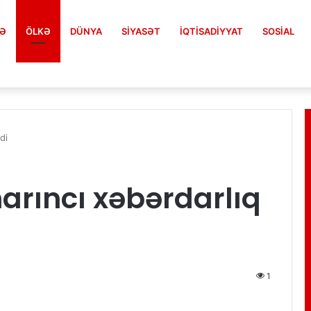
FƏ
ÖLKƏ
DÜNYA
SIYASƏT
İQTISADIYYAT
SOSIAL
di
narıncı xəbərdarlıq
1