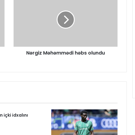
Nərgiz Məhəmmədi həbs olundu
içki idxalını
l