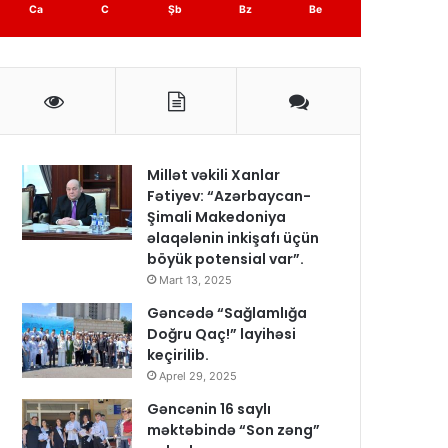
Ca
C
Şb
Bz
Be
Millət vəkili Xanlar
Fətiyev: “Azərbaycan-
Şimali Makedoniya
əlaqələnin inkişafı üçün
böyük potensial var”.
Mart 13, 2025
Gəncədə “Sağlamlığa
Doğru Qaç!” layihəsi
keçirilib.
Aprel 29, 2025
Gəncənin 16 saylı
məktəbində “Son zəng”