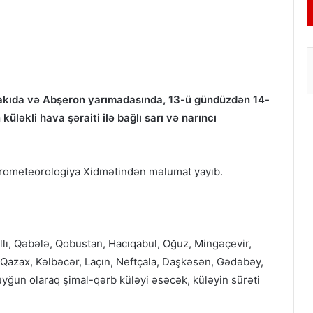
kıda və Abşeron yarımadasında, 13-ü gündüzdən 14-
üləkli hava şəraiti ilə bağlı sarı və narıncı
idrometeorologiya Xidmətindən məlumat yayıb.
llı, Qəbələ, Qobustan, Hacıqabul, Oğuz, Mingəçevir,
 Qazax, Kəlbəcər, Laçın, Neftçala, Daşkəsən, Gədəbəy,
uyğun olaraq şimal-qərb küləyi əsəcək, küləyin sürəti