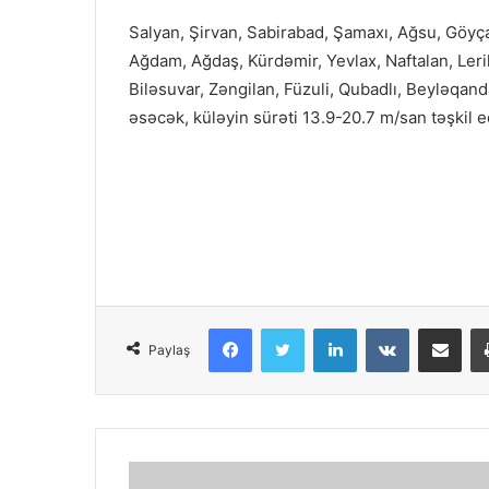
Salyan, Şirvan, Sabirabad, Şamaxı, Ağsu, Göyç
Ağdam, Ağdaş, Kürdəmir, Yevlax, Naftalan, Lerik
Biləsuvar, Zəngilan, Füzuli, Qubadlı, Beyləqand
əsəcək, küləyin sürəti 13.9-20.7 m/san təşkil 
Facebook
Twitter
LinkedIn
VKontakte
Share via Email
Paylaş