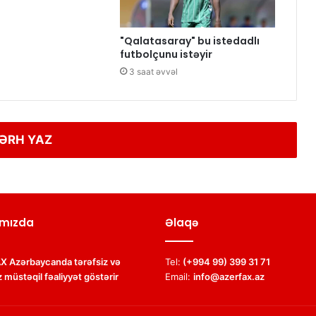
"Qalatasaray" bu istedadlı
futbolçunu istəyir
3 saat əvvəl
ƏRH YAZ
mızda
Əlaqə
 Azərbaycanda tərəfsiz və
Tel:
(+994 99) 399 31 71
 müstəqil fəaliyyət göstərir
Email:
info@azerfax.az