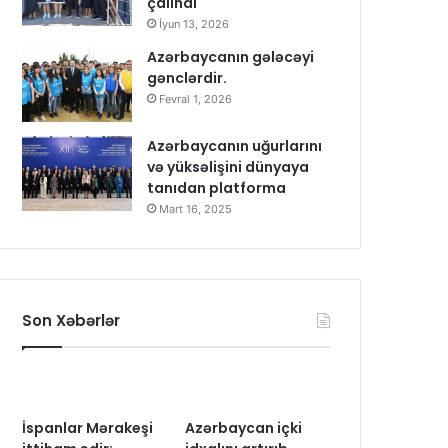
çalındı
İyun 13, 2026
Azərbaycanın gələcəyi
gənclərdir.
Fevral 1, 2026
Azərbaycanın uğurlarını
və yüksəlişini dünyaya
tanıdan platforma
Mart 16, 2025
Son Xəbərlər
İspanlar Mərakeşi
Azərbaycan içki