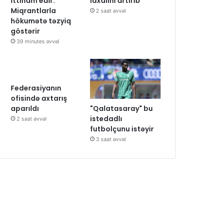
ittiham edir:
idxalını artırıb
Miqrantlarla
2 saat əvvəl
hökumətə təzyiq
göstərir
39 minutes əvvəl
Federasiyanın
ofisində axtarış
"Qalatasaray" bu
aparıldı
istedadlı
2 saat əvvəl
futbolçunu istəyir
3 saat əvvəl