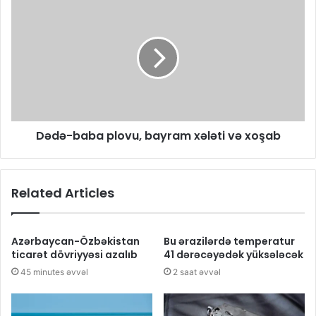
Dədə-baba plovu, bayram xələti və xoşab
Related Articles
Azərbaycan-Özbəkistan
Bu ərazilərdə temperatur
ticarət dövriyyəsi azalıb
41 dərəcəyədək yüksələcək
45 minutes əvvəl
2 saat əvvəl