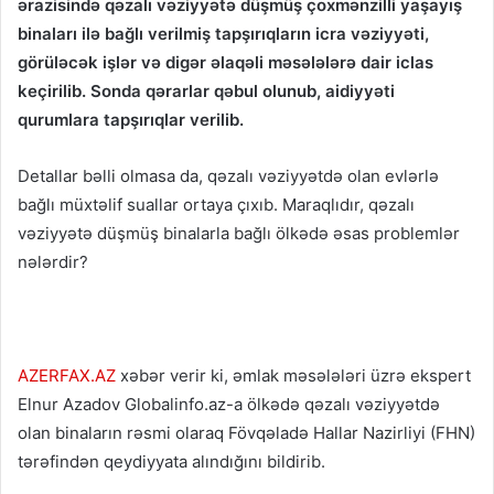
ərazisində qəzalı vəziyyətə düşmüş çoxmənzilli yaşayış
binaları ilə bağlı verilmiş tapşırıqların icra vəziyyəti,
görüləcək işlər və digər əlaqəli məsələlərə dair iclas
keçirilib. Sonda qərarlar qəbul olunub, aidiyyəti
qurumlara tapşırıqlar verilib.
Detallar bəlli olmasa da, qəzalı vəziyyətdə olan evlərlə
bağlı müxtəlif suallar ortaya çıxıb. Maraqlıdır, qəzalı
vəziyyətə düşmüş binalarla bağlı ölkədə əsas problemlər
nələrdir?
AZERFAX.AZ
xəbər verir ki, əmlak məsələləri üzrə ekspert
Elnur Azadov Globalinfo.az-a ölkədə qəzalı vəziyyətdə
olan binaların rəsmi olaraq Fövqəladə Hallar Nazirliyi (FHN)
tərəfindən qeydiyyata alındığını bildirib.