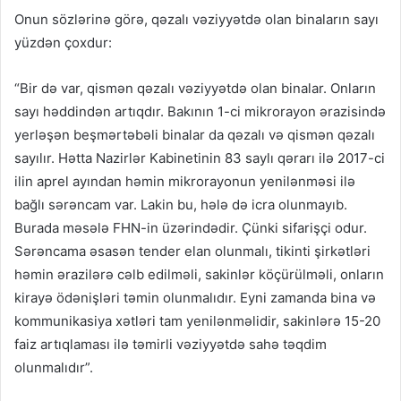
Onun sözlərinə görə, qəzalı vəziyyətdə olan binaların sayı
yüzdən çoxdur:
“Bir də var, qismən qəzalı vəziyyətdə olan binalar. Onların
sayı həddindən artıqdır. Bakının 1-ci mikrorayon ərazisində
yerləşən beşmərtəbəli binalar da qəzalı və qismən qəzalı
sayılır. Hətta Nazirlər Kabinetinin 83 saylı qərarı ilə 2017-ci
ilin aprel ayından həmin mikrorayonun yenilənməsi ilə
bağlı sərəncam var. Lakin bu, hələ də icra olunmayıb.
Burada məsələ FHN-in üzərindədir. Çünki sifarişçi odur.
Sərəncama əsasən tender elan olunmalı, tikinti şirkətləri
həmin ərazilərə cəlb edilməli, sakinlər köçürülməli, onların
kirayə ödənişləri təmin olunmalıdır. Eyni zamanda bina və
kommunikasiya xətləri tam yenilənməlidir, sakinlərə 15-20
faiz artıqlaması ilə təmirli vəziyyətdə sahə təqdim
olunmalıdır”.