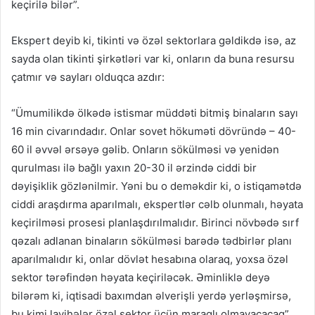
keçirilə bilər”.
Ekspert deyib ki, tikinti və özəl sektorlara gəldikdə isə, az
sayda olan tikinti şirkətləri var ki, onların da buna resursu
çatmır və sayları olduqca azdır:
“Ümumilikdə ölkədə istismar müddəti bitmiş binaların sayı
16 min civarındadır. Onlar sovet hökuməti dövründə – 40-
60 il əvvəl ərsəyə gəlib. Onların sökülməsi və yenidən
qurulması ilə bağlı yaxın 20-30 il ərzində ciddi bir
dəyişiklik gözlənilmir. Yəni bu o deməkdir ki, o istiqamətdə
ciddi araşdırma aparılmalı, ekspertlər cəlb olunmalı, həyata
keçirilməsi prosesi planlaşdırılmalıdır. Birinci növbədə sırf
qəzalı adlanan binaların sökülməsi barədə tədbirlər planı
aparılmalıdır ki, onlar dövlət hesabına olaraq, yoxsa özəl
sektor tərəfindən həyata keçiriləcək. Əminliklə deyə
bilərəm ki, iqtisadi baxımdan əlverişli yerdə yerləşmirsə,
bu kimi layihələr özəl sektor üçün maraqlı olmayacacaq”.