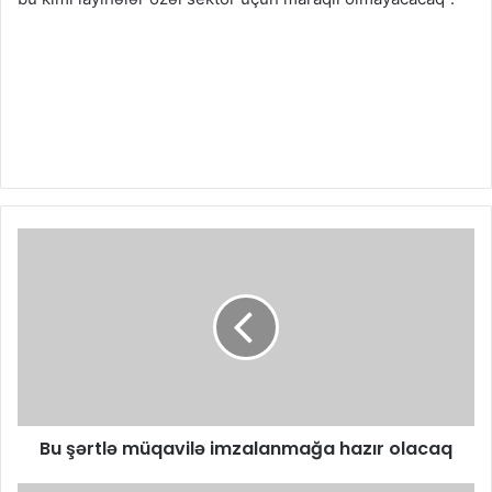
Bu şərtlə müqavilə imzalanmağa hazır olacaq