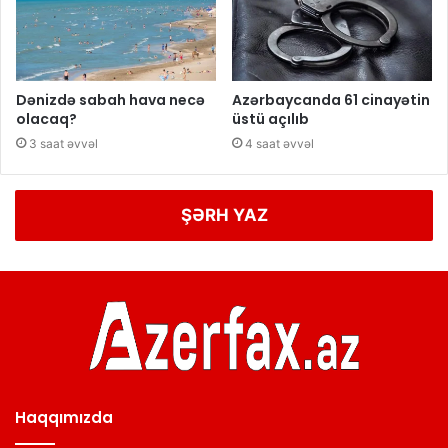
Dənizdə sabah hava necə
Azərbaycanda 61 cinayətin
olacaq?
üstü açılıb
3 saat əvvəl
4 saat əvvəl
ŞƏRH YAZ
Haqqımızda