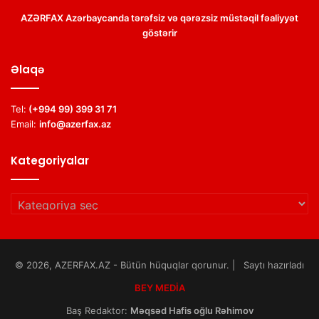
AZƏRFAX Azərbaycanda tərəfsiz və qərəzsiz müstəqil fəaliyyət
göstərir
Əlaqə
Tel:
(+994 99) 399 31 71
Email:
info@azerfax.az
Kategoriyalar
Kategoriyalar
© 2026, AZERFAX.AZ - Bütün hüquqlar qorunur. | Saytı hazırladı
BEY MEDİA
Baş Redaktor:
Məqsəd Hafis oğlu Rəhimov