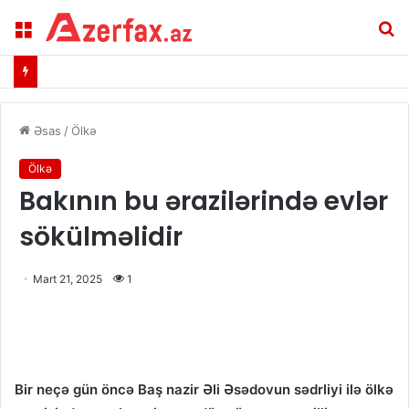
Menu
A
Əsas
/
Ölkə
Ölkə
Bakının bu ərazilərində evlər
sökülməlidir
Mart 21, 2025
1
Bir neçə gün öncə Baş nazir Əli Əsədovun sədrliyi ilə ölkə