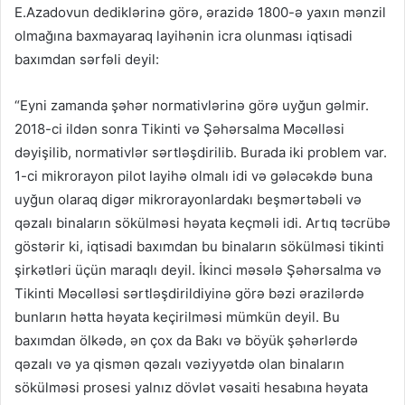
E.Azadovun dediklərinə görə, ərazidə 1800-ə yaxın mənzil
olmağına baxmayaraq layihənin icra olunması iqtisadi
baxımdan sərfəli deyil:
“Eyni zamanda şəhər normativlərinə görə uyğun gəlmir.
2018-ci ildən sonra Tikinti və Şəhərsalma Məcəlləsi
dəyişilib, normativlər sərtləşdirilib. Burada iki problem var.
1-ci mikrorayon pilot layihə olmalı idi və gələcəkdə buna
uyğun olaraq digər mikrorayonlardakı beşmərtəbəli və
qəzalı binaların sökülməsi həyata keçməli idi. Artıq təcrübə
göstərir ki, iqtisadi baxımdan bu binaların sökülməsi tikinti
şirkətləri üçün maraqlı deyil. İkinci məsələ Şəhərsalma və
Tikinti Məcəlləsi sərtləşdirildiyinə görə bəzi ərazilərdə
bunların hətta həyata keçirilməsi mümkün deyil. Bu
baxımdan ölkədə, ən çox da Bakı və böyük şəhərlərdə
qəzalı və ya qismən qəzalı vəziyyətdə olan binaların
sökülməsi prosesi yalnız dövlət vəsaiti hesabına həyata